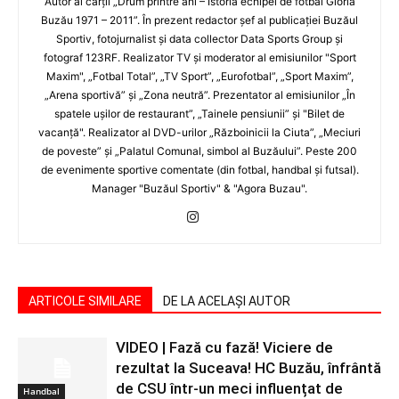
Autor al cărţii „Drum printre ani – Istoria echipei de fotbal Gloria
Buzău 1971 – 2011”. În prezent redactor şef al publicaţiei Buzăul
Sportiv, fotojurnalist şi data collector Data Sports Group şi
fotograf 123RF. Realizator TV şi moderator al emisiunilor "Sport
Maxim", „Fotbal Total”, „TV Sport”, „Eurofotbal”, „Sport Maxim”,
„Arena sportivă” şi „Zona neutră”. Prezentator al emisiunilor „În
spatele uşilor de restaurant”, „Tainele pensiunii” şi "Bilet de
vacanţă". Realizator al DVD-urilor „Războinicii la Ciuta”, „Meciuri
de poveste” şi „Palatul Comunal, simbol al Buzăului”. Peste 200
de evenimente sportive comentate (din fotbal, handbal şi futsal).
Manager "Buzăul Sportiv" & "Agora Buzau".
ARTICOLE SIMILARE
DE LA ACELAȘI AUTOR
VIDEO | Fază cu fază! Viciere de
rezultat la Suceava! HC Buzău, înfrântă
de CSU într-un meci influențat de
Handbal