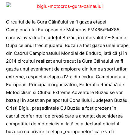
Circuitul de la Gura Câlnăului va fi gazda etapei
Campionatului European de Motocros EMX65/EMX85,
care va avea loc în judeţul Buzău, în intervalul 7 – 8 iunie.
După ce anul trecut judeţul Buzău a fost gazda unei etape
din Cadrul Campionatului Mondial de Enduro, iată că şi în
2014 circuitul realizat anul trecut la Gura Câlnăului va fi
gazda unui eveniment de amploare din lumea sporturilor
extreme, respectiv etapa a IV-a din cadrul Campionatului
European. Principalii organizatori, Federaţia Română de
Motociclism şi Clubul Extreme Adventure Buzău se vor
baza şi în acest an pe aportul Consiliului Judeţean Buzău.
Cristi Bîgiu, preşedintele CJ Buzău a fost prezent în
cadrul conferinţei de presă care a anunţat deschiderea
competiţiei de motociclism. Iată ce a declarat oficialul
buzoian cu privire la etapa „europenelor” care va fi