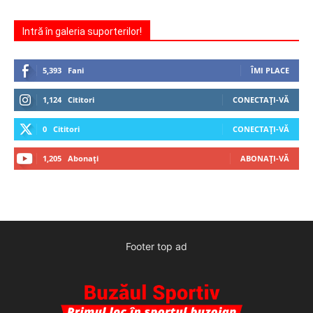
Intră în galeria suporterilor!
5,393
Fani
ÎMI PLACE
1,124
Cititori
CONECTAȚI-VĂ
0
Cititori
CONECTAȚI-VĂ
1,205
Abonați
ABONAȚI-VĂ
Footer top ad