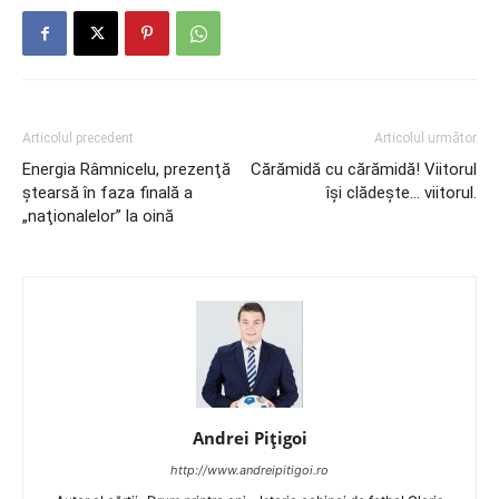
Articolul precedent
Articolul următor
Energia Râmnicelu, prezenţă
Cărămidă cu cărămidă! Viitorul
ştearsă în faza finală a
îşi clădeşte… viitorul.
„naţionalelor” la oină
Andrei Pițigoi
http://www.andreipitigoi.ro