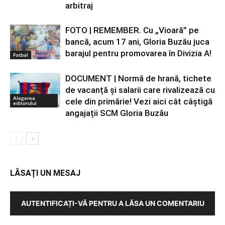
arbitraj
FOTO | REMEMBER. Cu „Vioară” pe
bancă, acum 17 ani, Gloria Buzău juca
barajul pentru promovarea în Divizia A!
Fotbal
DOCUMENT | Normă de hrană, tichete
de vacanță și salarii care rivalizează cu
Alegerea
cele din primărie! Vezi aici cât câștigă
editorului
angajații SCM Gloria Buzău
LĂSAȚI UN MESAJ
AUTENTIFICAȚI-VĂ PENTRU A LĂSA UN COMENTARIU