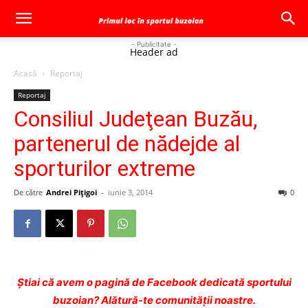
- Publicitate -
Header ad
Acasă
Reportaj
Reportaj
Consiliul Judeţean Buzău,
partenerul de nădejde al
sporturilor extreme
De către
Andrei Pițigoi
-
iunie 3, 2014
0
Ştiai că avem o pagină de Facebook dedicată sportului
buzoian? Alătură-te comunității noastre.