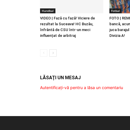
Handbal
Fotbal
VIDEO | Fază cu fază! Viciere de
FOTO | REM
rezultat la Suceava! HC Buzău,
bancă, acum
înfrântă de CSU într-un meci
juca baraju
influențat de arbitraj
Divizia A!
LĂSAȚI UN MESAJ
Autentificați-vă pentru a lăsa un comentariu