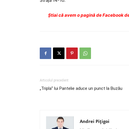
Straja 14-10.
Ştiai că avem o pagină de Facebook de
Articolul precedent
„Tripla” lui Pantelie aduce un punct la Buzău
Andrei Pițigoi