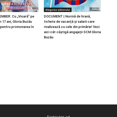
Alegerea editorului
EMBER. Cu „Vioară” pe
DOCUMENT | Normă de hrană,
 17 ani, Gloria Buzău
tichete de vacanță și salarii care
l pentru promovarea în
rivalizează cu cele din primărie! Vezi
aici cât câștigă angajații SCM Gloria
Buzău
Footer top ad