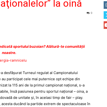
naţionalelor” la oină
0
dicată sportului buzoian? Alătură-te comunității
noastre.
s-a desfăşurat Turneul regulat al Campionatului
e au participat cele mai puternice opt echipe din
izat la 115 ani de la primul campionat naţional, s-a
abile, însă pasiunea pentru sportul naţional – oina, a
dovadă de unitate şi, în acelasi timp de fair – play.
rat, acesta ducând la partide extrem de spectaculoase în