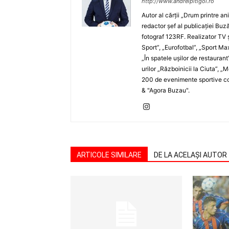
http://www.andreipitigoi.ro
Autor al cărţii „Drum printre an
redactor şef al publicaţiei Buză
fotograf 123RF. Realizator TV ş
Sport”, „Eurofotbal”, „Sport Ma
„În spatele uşilor de restaurant
urilor „Războinicii la Ciuta”, 
200 de evenimente sportive com
& "Agora Buzau".
ARTICOLE SIMILARE
DE LA ACELAȘI AUTOR