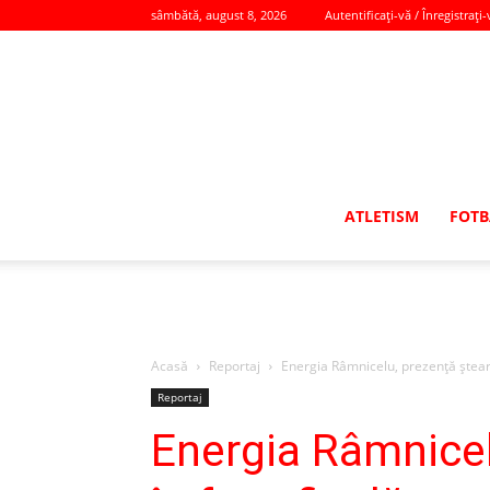
sâmbătă, august 8, 2026
Autentificați-vă / Înregistrați-
ATLETISM
FOTB
Acasă
Reportaj
Energia Râmnicelu, prezenţă ştearsă
Reportaj
Energia Râmnicel