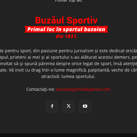
te pentru sport, din pasiune pentru jurnalism şi este dedicat oricăr
ul, prieteni ai mei şi ai sportului s-au alăturat acestui demers, p
nvitat să-şi spună părerea despre orice legat de sport, însă atenţi
olerate. Vă invit cu drag într-o lume magnifică, palpitantă, veche de
atractivă: lumea sportului.
Contactați-ne:
buzaulsportiv@yahoo.com