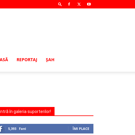
MASĂ
REPORTAJ
ŞAH
Intră în galeria suporterilor!
5,393
Fani
ÎMI PLACE