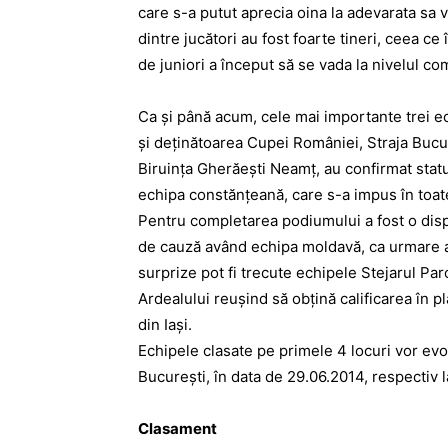
care s-a putut aprecia oina la adevarata sa v
dintre jucători au fost foarte tineri, ceea 
de juniori a început să se vada la nivelul com
Ca şi până acum, cele mai importante trei 
şi deţinătoarea Cupei României, Straja Bucu
Biruinţa Gherăeşti Neamţ, au confirmat statu
echipa constănţeană, care s-a impus în toa
Pentru completarea podiumului a fost o dispu
de cauză având echipa moldavă, ca urmare a v
surprize pot fi trecute echipele Stejarul Par
Ardealului reuşind să obţină calificarea în pla
din Iaşi.
Echipele clasate pe primele 4 locuri vor evo
Bucureşti, în data de 29.06.2014, respectiv l
Clasament