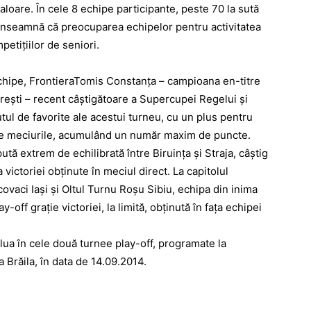
aloare. În cele 8 echipe participante, peste 70 la sută
ce înseamnă că preocuparea echipelor pentru activitatea
petiţiilor de seniori.
echipe, FrontieraTomis Constanţa – campioana en-titre
reşti – recent câştigătoare a Supercupei Regelui şi
tul de favorite ale acestui turneu, cu un plus pentru
te meciurile, acumulând un număr maxim de puncte.
tă extrem de echilibrată între Biruinţa şi Straja, câştig
ictoriei obţinute în meciul direct. La capitolul
covaci Iaşi şi Oltul Turnu Roşu Sibiu, echipa din inima
y-off graţie victoriei, la limită, obţinută în faţa echipei
lua în cele două turnee play-off, programate la
a Brăila, în data de 14.09.2014.