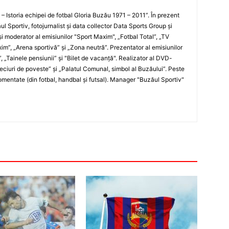
i – Istoria echipei de fotbal Gloria Buzău 1971 – 2011”. În prezent
ul Sportiv, fotojurnalist şi data collector Data Sports Group şi
i moderator al emisiunilor "Sport Maxim", „Fotbal Total”, „TV
xim”, „Arena sportivă” şi „Zona neutră”. Prezentator al emisiunilor
”, „Tainele pensiunii” şi "Bilet de vacanţă". Realizator al DVD-
„Meciuri de poveste” şi „Palatul Comunal, simbol al Buzăului”. Peste
entate (din fotbal, handbal şi futsal). Manager "Buzăul Sportiv"