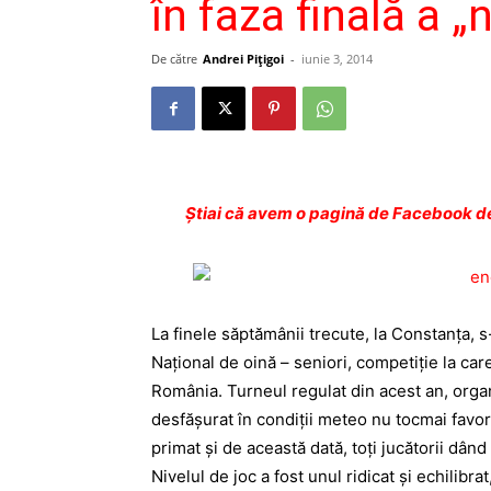
în faza finală a „
De către
Andrei Pițigoi
-
iunie 3, 2014
Ştiai că avem o pagină de Facebook de
La finele săptămânii trecute, la Constanţa, 
Naţional de oină – seniori, competiţie la car
România. Turneul regulat din acest an, organ
desfăşurat în condiţii meteo nu tocmai favor
primat şi de această dată, toţi jucătorii dând 
Nivelul de joc a fost unul ridicat şi echilib