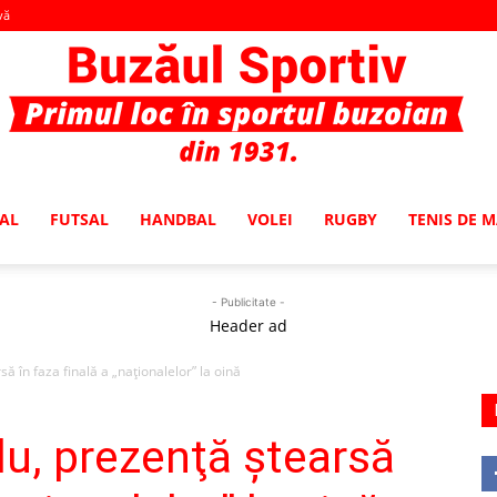
vă
AL
FUTSAL
HANDBAL
VOLEI
RUGBY
TENIS DE 
Buzaul
- Publicitate -
Header ad
 în faza finală a „naţionalelor” la oină
Sportiv
u, prezenţă ştearsă