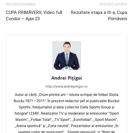
Articolul precedent
Articolul următor
CUPA PRIMĂVERII, Video full:
Rezultate etapa a III-a, Cupa
Condor – Ajax 23
Primăverii
Andrei Pițigoi
http://www.andreipitigoi.ro
Autor al cărţii „Drum printre ani – Istoria echipei de fotbal Gloria
Buzău 1971 – 2011”. În prezent redactor şef al publicaţiei Buzăul
Sportiv, fotojurnalist şi data collector Data Sports Group şi
fotograf 123RF. Realizator TV şi moderator al emisiunilor "Sport
Maxim", „Fotbal Total”, „TV Sport”, „Eurofotbal”, „Sport Maxim”,
„Arena sportivă” şi „Zona neutră”. Prezentator al emisiunilor „În
spatele uşilor de restaurant”, „Tainele pensiunii” şi "Bilet de