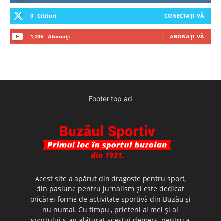
0
Cititori
CONECTAȚI-VĂ
1,205
Abonați
ABONAȚI-VĂ
Footer top ad
Acest site a apărut din dragoste pentru sport,
din pasiune pentru jurnalism şi este dedicat
oricărei forme de activitate sportivă din Buzău şi
nu numai. Cu timpul, prieteni ai mei şi ai
sportului s-au alăturat acestui demers, pentru a