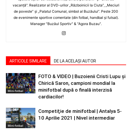
vacanţă". Realizator al DVD-urilor „Războinicii la Ciuta”, „Meciuri
de poveste” şi „Palatul Comunal, simbol al Buzăului”. Peste 200
de evenimente sportive comentate (din fotbal, handbal şi futsal).
Manager "Buzăul Sportiv" & "Agora Buzau".
ARTICOLE SIMILARE
DE LA ACELAȘI AUTOR
FOTO & VIDEO | Buzoienii Cristi Lupu şi
Chirică Saron, campioni mondial la
minifotbal după o finală interzisă
Mini-fotbal
cardiacilor!
Competiţie de minifotbal | Antalya 5-
10 Aprilie 2021 | Nivel intermediar
Mini-fotbal