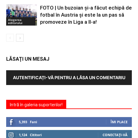
FOTO | Un buzoian şi-a făcut echipă de
fotbal în Austria şi este la un pas să
Alegerea
promoveze în Liga a II-a!
editorului
LĂSAȚI UN MESAJ
AUTENTIFICAȚI-VĂ PENTRU A LĂSA UN COMENTARIU
Intră în galeria suporterilor!
5,393
Fani
ÎMI PLACE
1,124
Cititori
CONECTAȚI-VĂ