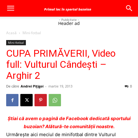
- Publicitate -
Header ad
Acasă
Mini-fotbal
Mini-fotbal
CUPA PRIMĂVERII, Video
full: Vulturul Cândeşti –
Arghir 2
De către
Andrei Pițigoi
-
martie 19, 2013
0
Ştiai că avem o pagină de Facebook dedicată sportului
buzoian? Alătură-te comunității noastre.
Urmăreşte aici meciul de minifotbal dintre Vulturul