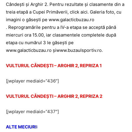
Cândeşti şi Arghir 2. Pentru rezultate şi clasamente din a
treia etapă a Cupei Primăverii, click aici. Galeria foto, cu
imagini o găseşti pe www.galacticbuzau.ro
. Reprogramările pentru a IV-a etapa se acceptă până
miercuri ora 15.00, iar clasamentele completele după
etapa cu numărul 3 le găseşti pe
www.galacticbuzau.ro şiwww.buzaulsportiv.ro.
VULTURUL CÂNDEŞTI – ARGHIR 2, REPRIZA 1
[jwplayer mediaid=”436″]
VULTURUL CÂNDEŞTI – ARGHIR 2, REPRIZA 2
[jwplayer mediaid=”437″]
ALTE MECIURI: