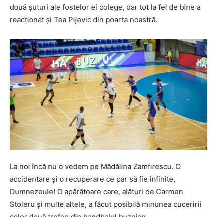
două șuturi ale fostelor ei colege, dar tot la fel de bine a
reacționat și Tea Pijevic din poarta noastră.
La noi încă nu o vedem pe Mădălina Zamfirescu. O
accidentare și o recuperare ce par să fie infinite,
Dumnezeule! O apărătoare care, alături de Carmen
Stoleru și multe altele, a făcut posibilă minunea cuceririi
celor două trofee din handbalul buzoian.