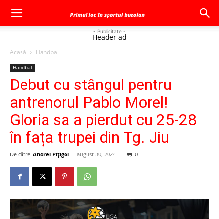
- Publicitate -
Header ad
Acasă
Handbal
Handbal
Debut cu stângul pentru
antrenorul Pablo Morel!
Gloria sa a pierdut cu 25-28
în fața trupei din Tg. Jiu
De către
Andrei Pițigoi
-
august 30, 2024
0