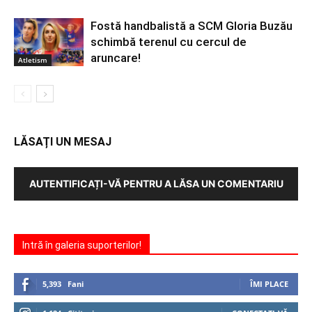
Fostă handbalistă a SCM Gloria Buzău
schimbă terenul cu cercul de
aruncare!
Atletism
LĂSAȚI UN MESAJ
AUTENTIFICAȚI-VĂ PENTRU A LĂSA UN COMENTARIU
Intră în galeria suporterilor!
5,393
Fani
ÎMI PLACE