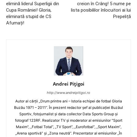
elimină liderul Superligii din
creion în Crâng! 5 nume pe
Cupa României! Gloria,
lista posibililor înlocuitori ai lui
eliminată stupid de CS
Prepeliță
Afumați!
Andrei Pițigoi
http://www.andreipitigoi.ro
Autor al cărţii „Drum printre ani – Istoria echipei de fotbal Gloria
Buzău 1971 – 2011”. În prezent redactor şef al publicaţiei Buzăul
Sportiv, fotojurnalist şi data collector Data Sports Group şi
fotograf 123RF. Realizator TV şi moderator al emisiunilor "Sport
Maxim", „Fotbal Total”, „TV Sport”, „Eurofotbal”, „Sport Maxim”,
„Arena sportivă” şi „Zona neutră”. Prezentator al emisiunilor „În