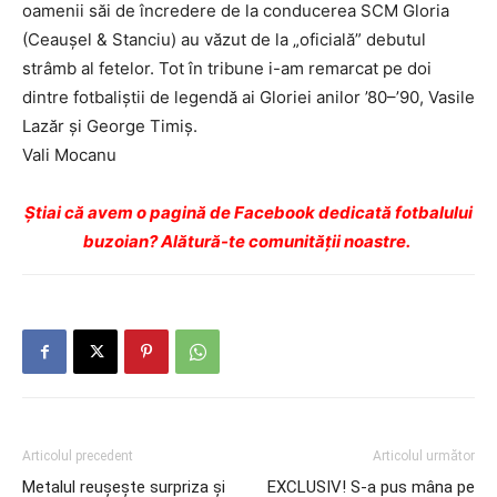
oamenii săi de încredere de la conducerea SCM Gloria
(Ceaușel & Stanciu) au văzut de la „oficială” debutul
strâmb al fetelor. Tot în tribune i-am remarcat pe doi
dintre fotbaliștii de legendă ai Gloriei anilor ’80–’90, Vasile
Lazăr și George Timiș.
Vali Mocanu
Ştiai că avem o pagină de Facebook dedicată fotbalului
buzoian? Alătură-te comunității noastre.
Articolul precedent
Articolul următor
Metalul reușește surpriza și
EXCLUSIV! S-a pus mâna pe