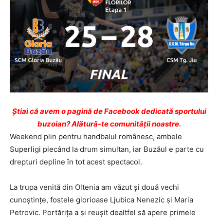
Ştiai că avem o pagină de Facebook dedicată sportului
buzoian? Alătură-te comunității noastre.
Weekend plin pentru handbalul românesc, ambele
Superligi plecând la drum simultan, iar Buzăul e parte cu
drepturi depline în tot acest spectacol.
La trupa venită din Oltenia am văzut și două vechi
cunoștințe, fostele glorioase Ljubica Nenezic și Maria
Petrovic. Portărița a și reușit dealtfel să apere primele