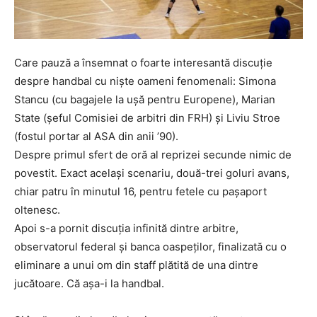
Care pauză a însemnat o foarte interesantă discuție
despre handbal cu niște oameni fenomenali: Simona
Stancu (cu bagajele la ușă pentru Europene), Marian
State (șeful Comisiei de arbitri din FRH) și Liviu Stroe
(fostul portar al ASA din anii ’90).
Despre primul sfert de oră al reprizei secunde nimic de
povestit. Exact același scenariu, două-trei goluri avans,
chiar patru în minutul 16, pentru fetele cu pașaport
oltenesc.
Apoi s-a pornit discuția infinită dintre arbitre,
observatorul federal și banca oaspeților, finalizată cu o
eliminare a unui om din staff plătită de una dintre
jucătoare. Că așa-i la handbal.