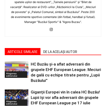
spatele uşilor de restaurant”, „Tainele pensiunii” şi "Bilet de
vacanţă". Realizator al DVD-urilor „Războinicii la Ciuta”, „Meciuri
de poveste” şi „Palatul Comunal, simbol al Buzăului”. Peste 200
de evenimente sportive comentate (din fotbal, handbal şi futsal).
Manager "Buzăul Sportiv" & "Agora Buzau".
ARTICOLE SIMILARE
DE LA ACELAȘI AUTOR
HC Buzău și-a aflat adversarii din
grupele EHF European League. Meciuri
Alegerea
de gală cu echipe titrate pentru „Lupii
editorului
Buzăului”
Giganții Europei vin în calea HC Buzău!
Lupii își vor afla adversarii din grupele
Alegerea
EHF European League pe 17 iulie
editorului