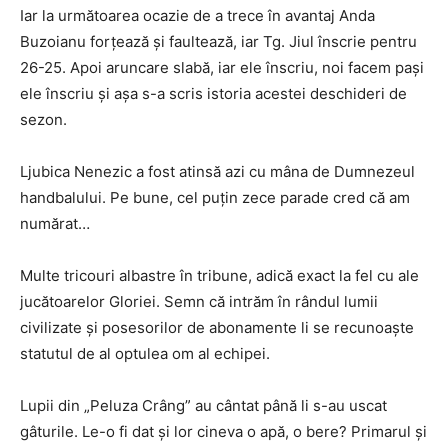
Iar la următoarea ocazie de a trece în avantaj Anda
Buzoianu forțează și faultează, iar Tg. Jiul înscrie pentru
26-25. Apoi aruncare slabă, iar ele înscriu, noi facem pași
ele înscriu și așa s-a scris istoria acestei deschideri de
sezon.
Ljubica Nenezic a fost atinsă azi cu mâna de Dumnezeul
handbalului. Pe bune, cel puțin zece parade cred că am
numărat…
Multe tricouri albastre în tribune, adică exact la fel cu ale
jucătoarelor Gloriei. Semn că intrăm în rândul lumii
civilizate și posesorilor de abonamente li se recunoaște
statutul de al optulea om al echipei.
Lupii din „Peluza Crâng” au cântat până li s-au uscat
gâturile. Le-o fi dat și lor cineva o apă, o bere? Primarul și