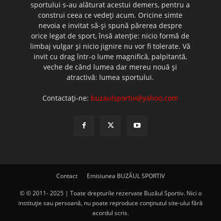
sportului s-au alăturat acestui demers, pentru a
construi ceea ce vedeţi acum. Oricine simte
nevoia e invitat să-şi spună părerea despre
orice legat de sport, însă atenţie: nicio formă de
limbaj vulgar şi nicio jignire nu vor fi tolerate. Vă
invit cu drag într-o lume magnifică, palpitantă,
veche de când lumea dar mereu nouă şi
atractivă: lumea sportului.
Contactați-ne:
buzaulsportiv@yahoo.com
Contact
Emisiunea BUZĂUL SPORTIV
© © 2011- 2025 | Toate drepturile rezervate Buzăul Sportiv. Nici o
instituţie sau persoană, nu poate reproduce conţinutul site-ului fără
acordul scris.