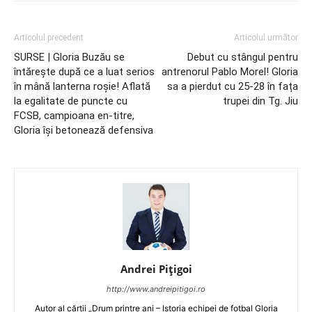
Articolul precedent
Articolul următor
SURSE | Gloria Buzău se
Debut cu stângul pentru
întărește după ce a luat serios
antrenorul Pablo Morel! Gloria
în mână lanterna roșie! Aflată
sa a pierdut cu 25-28 în fața
la egalitate de puncte cu
trupei din Tg. Jiu
FCSB, campioana en-titre,
Gloria își betonează defensiva
Andrei Pițigoi
http://www.andreipitigoi.ro
Autor al cărţii „Drum printre ani – Istoria echipei de fotbal Gloria