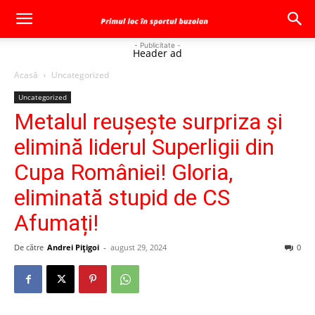
- Publicitate -
Header ad
Acasă
Uncategorized
Uncategorized
Metalul reușește surpriza și
elimină liderul Superligii din
Cupa României! Gloria,
eliminată stupid de CS
Afumați!
De către
Andrei Pițigoi
-
august 29, 2024
0