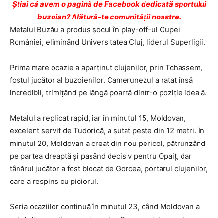
Ştiai că avem o pagină de Facebook dedicată sportului
buzoian? Alătură-te comunității noastre.
Metalul Buzău a produs șocul în play-off-ul Cupei
României, eliminând Universitatea Cluj, liderul Superligii.
Prima mare ocazie a aparținut clujenilor, prin Tchassem,
fostul jucător al buzoienilor. Camerunezul a ratat însă
incredibil, trimițând pe lângă poartă dintr-o poziție ideală.
Metalul a replicat rapid, iar în minutul 15, Moldovan,
excelent servit de Tudorică, a șutat peste din 12 metri. În
minutul 20, Moldovan a creat din nou pericol, pătrunzând
pe partea dreaptă și pasând decisiv pentru Opaiț, dar
tânărul jucător a fost blocat de Gorcea, portarul clujenilor,
care a respins cu piciorul.
Seria ocaziilor continuă în minutul 23, când Moldovan a