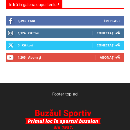
Intră în galeria suporterilor!
5,393
Fani
ÎMI PLACE
1,124
Cititori
CONECTAȚI-VĂ
0
Cititori
CONECTAȚI-VĂ
1,205
Abonați
ABONAȚI-VĂ
Footer top ad