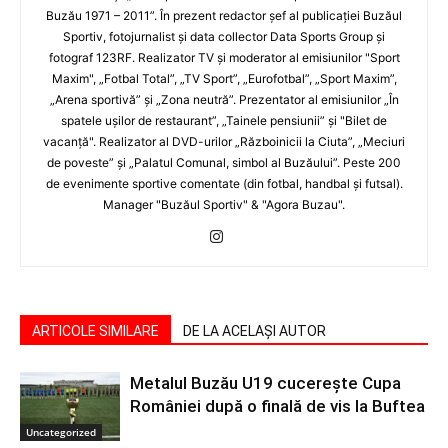
Buzău 1971 – 2011”. În prezent redactor şef al publicaţiei Buzăul
Sportiv, fotojurnalist şi data collector Data Sports Group şi
fotograf 123RF. Realizator TV şi moderator al emisiunilor "Sport
Maxim", „Fotbal Total”, „TV Sport”, „Eurofotbal”, „Sport Maxim”,
„Arena sportivă” şi „Zona neutră”. Prezentator al emisiunilor „În
spatele uşilor de restaurant”, „Tainele pensiunii” şi "Bilet de
vacanţă". Realizator al DVD-urilor „Războinicii la Ciuta”, „Meciuri
de poveste” şi „Palatul Comunal, simbol al Buzăului”. Peste 200
de evenimente sportive comentate (din fotbal, handbal şi futsal).
Manager "Buzăul Sportiv" & "Agora Buzau".
ARTICOLE SIMILARE
DE LA ACELAȘI AUTOR
Metalul Buzău U19 cucerește Cupa
României după o finală de vis la Buftea
Uncategorized