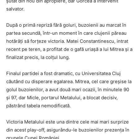
șutat din nou din apropiere, dar Gorcea a intervenit
salvator.
După o primă repriză fără goluri, buzoienii au marcat în
partea secundă, într-un moment în care clujenii păreau
hotărâți să forțeze victoria. Matei Constantinescu, intrat
recent pe teren, a profitat de o gafă uriașă a lui Mitrea și a
finalizat precis, la colțul lung.
Finalul partidei a fost dramatic, cu Universitatea Cluj
căutând cu disperare egalarea. Mitrea, cel care greșise la
golul buzoienilor, a avut două mari ocazii, în minutele 90
și 97, dar Micle, portarul Metalului, a blocat decisiv,
păstrând tabela nemodificată.
Victoria Metalului este una dintre cele mai mari surprize
din acest play-off, asigurându-le buzoienilor prezența în
grupele Cupei României.