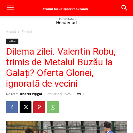
- Publicitate -
Header ad
Acasă
Fotbal
Fotbal
Dilema zilei. Valentin Robu,
trimis de Metalul Buzău la
Galați? Oferta Gloriei,
ignorată de vecini
De către
Andrei Pițigoi
-
ianuarie 4, 2025
1