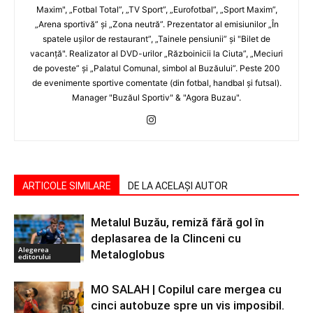
Maxim", „Fotbal Total”, „TV Sport”, „Eurofotbal”, „Sport Maxim”,
„Arena sportivă” şi „Zona neutră”. Prezentator al emisiunilor „În
spatele uşilor de restaurant”, „Tainele pensiunii” şi "Bilet de
vacanţă". Realizator al DVD-urilor „Războinicii la Ciuta”, „Meciuri
de poveste” şi „Palatul Comunal, simbol al Buzăului”. Peste 200
de evenimente sportive comentate (din fotbal, handbal şi futsal).
Manager "Buzăul Sportiv" & "Agora Buzau".
ARTICOLE SIMILARE
DE LA ACELAȘI AUTOR
Metalul Buzău, remiză fără gol în
deplasarea de la Clinceni cu
Alegerea
Metaloglobus
editorului
MO SALAH | Copilul care mergea cu
cinci autobuze spre un vis imposibil.