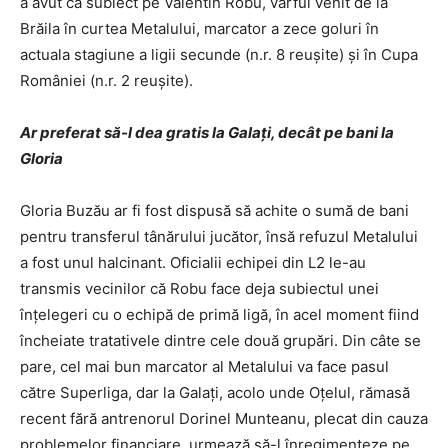
a avut ca subiect pe Valentin Robu, vârful venit de la
Brăila în curtea Metalului, marcator a zece goluri în
actuala stagiune a ligii secunde (n.r. 8 reușite) și în Cupa
României (n.r. 2 reușite).
Ar preferat să-l dea gratis la Galați, decât pe bani la
Gloria
Gloria Buzău ar fi fost dispusă să achite o sumă de bani
pentru transferul tânărului jucător, însă refuzul Metalului
a fost unul halcinant. Oficialii echipei din L2 le-au
transmis vecinilor că Robu face deja subiectul unei
înțelegeri cu o echipă de primă ligă, în acel moment fiind
încheiate tratativele dintre cele două grupări. Din câte se
pare, cel mai bun marcator al Metalului va face pasul
către Superliga, dar la Galați, acolo unde Oțelul, rămasă
recent fără antrenorul Dorinel Munteanu, plecat din cauza
problemelor financiare, urmează să-l înregimenteze pe