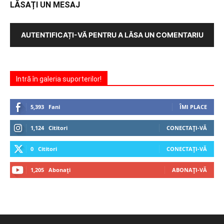
LĂSAȚI UN MESAJ
AUTENTIFICAȚI-VĂ PENTRU A LĂSA UN COMENTARIU
Intră în galeria suporterilor!
5,393
Fani
ÎMI PLACE
1,124
Cititori
CONECTAȚI-VĂ
0
Cititori
CONECTAȚI-VĂ
1,205
Abonați
ABONAȚI-VĂ