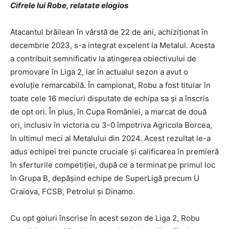
Cifrele lui Robe, relatate elogios
Atacantul brăilean în vârstă de 22 de ani, achiziționat în
decembrie 2023, s-a integrat excelent la Metalul. Acesta
a contribuit semnificativ la atingerea obiectivului de
promovare în Liga 2, iar în actualul sezon a avut o
evoluție remarcabilă. În campionat, Robu a fost titular în
toate cele 16 meciuri disputate de echipa sa și a înscris
de opt ori. În plus, în Cupa României, a marcat de două
ori, inclusiv în victoria cu 3-0 împotriva Agricola Borcea,
în ultimul meci al Metalului din 2024. Acest rezultat le-a
adus echipei trei puncte cruciale și calificarea în premieră
în sferturile competiției, după ce a terminat pe primul loc
în Grupa B, depășind echipe de SuperLigă precum U
Craiova, FCSB, Petrolul și Dinamo.
Cu opt goluri înscrise în acest sezon de Liga 2, Robu