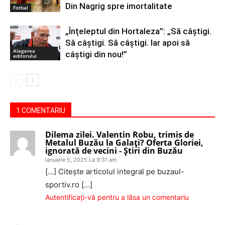
Din Nagrig spre imortalitate
Fotbal
„Înțeleptul din Hortaleza”: „Să câștigi.
Să câștigi. Să câștigi. Iar apoi să
Alegerea
câștigi din nou!”
editorului
1 COMENTARIU
Dilema zilei. Valentin Robu, trimis de
Metalul Buzău la Galați? Oferta Gloriei,
ignorată de vecini - Știri din Buzău
ianuarie 5, 2025 La 9:31 am
[…] Citește articolul integral pe buzaul-
sportiv.ro […]
Autentificați-vă pentru a lăsa un comentariu