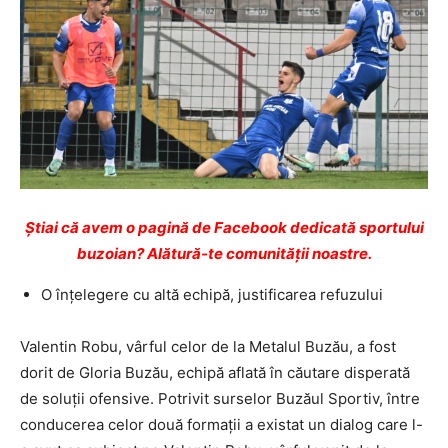
Ştiai că avem o pagină de Facebook dedicată sportului
buzoian? Alătură-te comunității noastre.
O înțelegere cu altă echipă, justificarea refuzului
Valentin Robu, vârful celor de la Metalul Buzău, a fost
dorit de Gloria Buzău, echipă aflată în căutare disperată
de soluții ofensive. Potrivit surselor Buzăul Sportiv, între
conducerea celor două formații a existat un dialog care l-