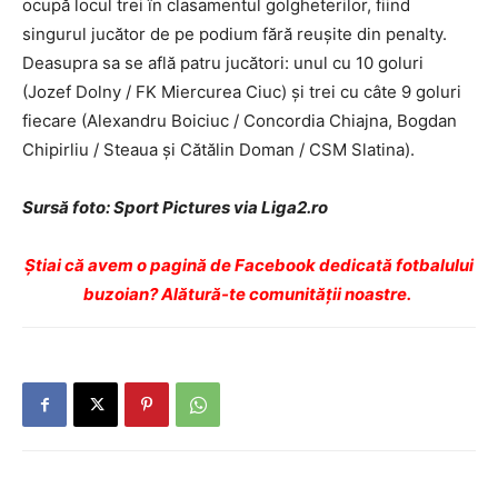
ocupă locul trei în clasamentul golgheterilor, fiind
singurul jucător de pe podium fără reușite din penalty.
Deasupra sa se află patru jucători: unul cu 10 goluri
(Jozef Dolny / FK Miercurea Ciuc) și trei cu câte 9 goluri
fiecare (Alexandru Boiciuc / Concordia Chiajna, Bogdan
Chipirliu / Steaua și Cătălin Doman / CSM Slatina).
Sursă foto: Sport Pictures via Liga2.ro
Ştiai că avem o pagină de Facebook dedicată fotbalului
buzoian? Alătură-te comunității noastre.