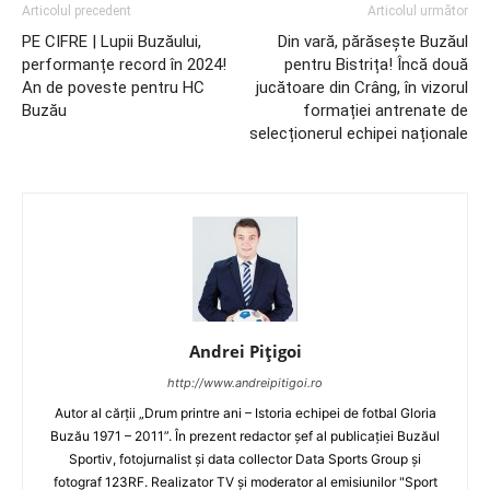
Articolul precedent
Articolul următor
PE CIFRE | Lupii Buzăului,
Din vară, părăsește Buzăul
performanțe record în 2024!
pentru Bistrița! Încă două
An de poveste pentru HC
jucătoare din Crâng, în vizorul
Buzău
formației antrenate de
selecționerul echipei naționale
Andrei Pițigoi
http://www.andreipitigoi.ro
Autor al cărţii „Drum printre ani – Istoria echipei de fotbal Gloria
Buzău 1971 – 2011”. În prezent redactor şef al publicaţiei Buzăul
Sportiv, fotojurnalist şi data collector Data Sports Group şi
fotograf 123RF. Realizator TV şi moderator al emisiunilor "Sport