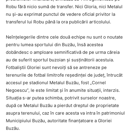
Robu fără nicio sumă de transfer. Nici Gloria, nici Metalul
nu și-au exprimat punctul de vedere oficial privitor la
transferul lui Robu până la ora publicării articolului.
Neînțelegerile dintre cele două echipe nu sunt o noutate
pentru lumea sportului din Buzău, însă acestea
dobândesc o amploare semnificativă de pe urma căreia
au de suferit sportul buzoian și susținătorii acestuia.
Fotbaliștii Gloriei sunt nevoiți să se antreneze pe
terenurile de fotbal limitrofe reședinței de județ, întrucât
accesul pe stadionul Metalul Buzău, fost „Cornel
Negoescu”, le este limitat și în anumite situații, interzis.
Situația s-ar putea schimba, potrivit surselor noastre,
după ce Metalul Buzău a pierdut dreptul de proprietate
asupra terenului, caz în care acesta va intra în patrimoniul
Municipiului Buzău, autoritate finanțatoare a Gloriei
Buzău.