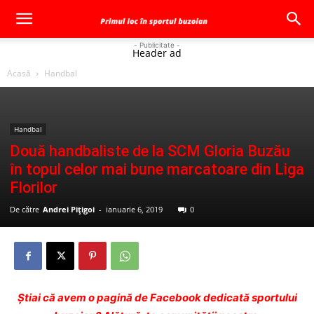
- Publicitate -
Header ad
Acasă
Handbal
Handbal
Două handbaliste de la SCM Gloria Buzău
în topul celor mai bune marcatoare din Liga
Florilor
De către
Andrei Pițigoi
-
ianuarie 6, 2019
0
Ştiai că avem o pagină de Facebook dedicată sportului