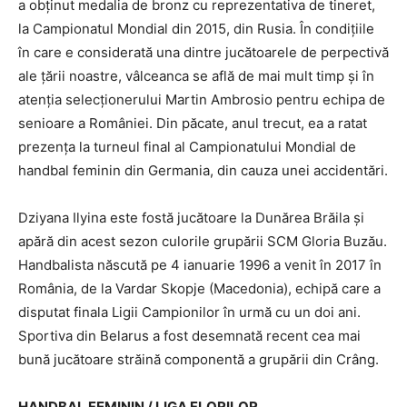
a obţinut medalia de bronz cu reprezentativa de tineret,
la Campionatul Mondial din 2015, din Rusia. În condiţiile
în care e considerată una dintre jucătoarele de perpectivă
ale ţării noastre, vâlceanca se află de mai mult timp şi în
atenţia selecţionerului Martin Ambrosio pentru echipa de
senioare a României. Din păcate, anul trecut, ea a ratat
prezenţa la turneul final al Campionatului Mondial de
handbal feminin din Germania, din cauza unei accidentări.
Dziyana Ilyina este fostă jucătoare la Dunărea Brăila şi
apără din acest sezon culorile grupării SCM Gloria Buzău.
Handbalista născută pe 4 ianuarie 1996 a venit în 2017 în
România, de la Vardar Skopje (Macedonia), echipă care a
disputat finala Ligii Campionilor în urmă cu un doi ani.
Sportiva din Belarus a fost desemnată recent cea mai
bună jucătoare străină componentă a grupării din Crâng.
HANDBAL FEMININ / LIGA FLORILOR