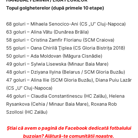
Topul golgheterelor (după primele 10 etape)
68 goluri – Mihaela Senocico-Ani (CS „U” Cluj-Napoca)
63 goluri – Alina Vătu (Dunărea Brăila)
58 goluri – Cristina Zamfir Florianu (SCM Craiova)
55 goluri – Oana Chirilă Ţiplea (CS Gloria Bistriţa 2018)
50 goluri – Ada Moldovan (Măgura Cisnădie)
49 goluri – Sylwia Lisewska (Minaur Baia Mare)
48 goluri – Dziyana Ilyina (Belarus / SCM Gloria Buzău)
47 goluri – Alina Ilie (SCM Gloria Buzău), Diana Puiu Lazăr
(CS „U” Cluj-Napoca)
46 goluri – Claudia Constantinescu (HC Zalău), Helena
Rysankova (Cehia / Minaur Baia Mare), Roxana Rob
Szollosi (HC Zalău)
Ştiai că avem o pagină de Facebook dedicată fotbalului
buzoian? Alătură-te comunității noastre.