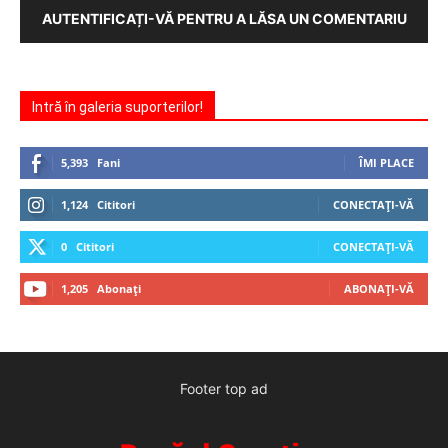
AUTENTIFICAȚI-VĂ PENTRU A LĂSA UN COMENTARIU
Intră în galeria suporterilor!
5,393
Fani
ÎMI PLACE
1,124
Cititori
CONECTAȚI-VĂ
0
Cititori
CONECTAȚI-VĂ
1,205
Abonați
ABONAȚI-VĂ
Footer top ad