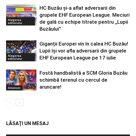
HC Buzău și-a aflat adversarii din
grupele EHF European League. Meciuri
Alegerea
de gală cu echipe titrate pentru „Lupii
editorului
Buzăului”
Giganții Europei vin în calea HC Buzău!
Lupii își vor afla adversarii din grupele
Alegerea
EHF European League pe 17 iulie
editorului
Fostă handbalistă a SCM Gloria Buzău
schimbă terenul cu cercul de
aruncare!
Atletism
LĂSAȚI UN MESAJ