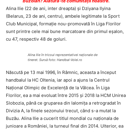
buzoian? Alătură-te comunității noastre.
Alina Ilie (22 de ani, inter dreapta) şi Dziyana Ilyina
(Belarus, 23 de ani, centru), ambele legitimate la Sport
Club Municipal, formaţie nou-promovată în Liga Florilor
sunt printre cele mai bune marcatoare din primul eşalon,
cu 47, respectiv 48 de goluri.
Alina Ilie în tricoul reprezentativei naţionale de
tineret. Sursă foto: Handbal-Volei.ro
Născută pe 13 mai 1996, în Râmnic, aceasta a început
handbalul la HC Oltenia, iar apoi a ajuns la Centrul
Naţional Olimpic de Excelenţă de la Vâlcea. În Liga
Florilor, ea a mai evoluat între 2015 şi 2018 la HCM Unirea
Slobozia, până ce gruparea din Ialomiţa a retrogradat în
Divizia A, la finele sezonului trecut, când s-a mutat la
Buzău. Alina Ilie a cucerit titlul mondial cu naţionala de
junioare a României, la turneul final din 2014. Ulterior, ea