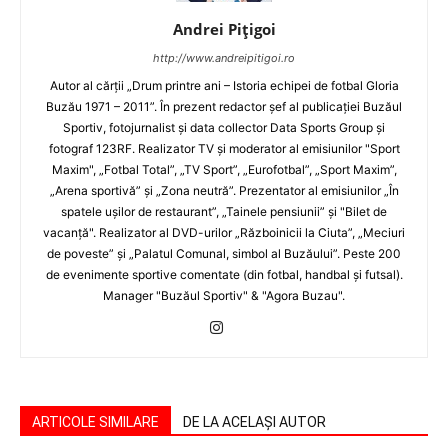
Andrei Pițigoi
http://www.andreipitigoi.ro
Autor al cărţii „Drum printre ani – Istoria echipei de fotbal Gloria
Buzău 1971 – 2011”. În prezent redactor şef al publicaţiei Buzăul
Sportiv, fotojurnalist şi data collector Data Sports Group şi
fotograf 123RF. Realizator TV şi moderator al emisiunilor "Sport
Maxim", „Fotbal Total”, „TV Sport”, „Eurofotbal”, „Sport Maxim”,
„Arena sportivă” şi „Zona neutră”. Prezentator al emisiunilor „În
spatele uşilor de restaurant”, „Tainele pensiunii” şi "Bilet de
vacanţă". Realizator al DVD-urilor „Războinicii la Ciuta”, „Meciuri
de poveste” şi „Palatul Comunal, simbol al Buzăului”. Peste 200
de evenimente sportive comentate (din fotbal, handbal şi futsal).
Manager "Buzăul Sportiv" & "Agora Buzau".
ARTICOLE SIMILARE
DE LA ACELAȘI AUTOR