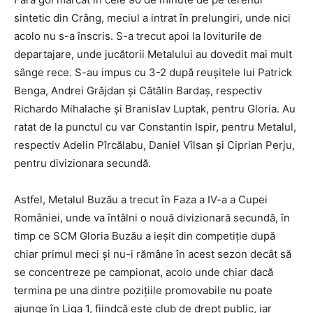
sintetic din Crâng, meciul a intrat în prelungiri, unde nici
acolo nu s-a înscris. S-a trecut apoi la loviturile de
departajare, unde jucătorii Metalului au dovedit mai mult
sânge rece. S-au impus cu 3-2 după reuşitele lui Patrick
Benga, Andrei Grăjdan şi Cătălin Bardaş, respectiv
Richardo Mihalache şi Branislav Luptak, pentru Gloria. Au
ratat de la punctul cu var Constantin Ispir, pentru Metalul,
respectiv Adelin Pîrcălabu, Daniel Vîlsan şi Ciprian Perju,
pentru divizionara secundă.
Astfel, Metalul Buzău a trecut în Faza a IV-a a Cupei
României, unde va întâlni o nouă divizionară secundă, în
timp ce SCM Gloria Buzău a ieşit din competiţie după
chiar primul meci şi nu-i rămâne în acest sezon decât să
se concentreze pe campionat, acolo unde chiar dacă
termina pe una dintre poziţiile promovabile nu poate
ajunge în Liga 1, fiindcă este club de drept public, iar