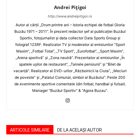
Andrei Pițigoi
http://www.andreipitigoi.ro
Autor al cărţii „Drum printre ani – Istoria echipei de fotbal Gloria
Buzău 1971 – 2011”. În prezent redactor şef al publicaţiei Buzăul
Sportiv, fotojurnalist şi data collector Data Sports Group şi
fotograf 123RF. Realizator TV şi moderator al emisiunilor "Sport
Maxim", „Fotbal Total”, „TV Sport”, „Eurofotbal”, „Sport Maxim”,
„Arena sportivă” şi „Zona neutră”. Prezentator al emisiunilor „În
spatele uşilor de restaurant”, „Tainele pensiunii” şi "Bilet de
vacanţă". Realizator al DVD-urilor „Războinicii la Ciuta”, „Meciuri
de poveste” şi „Palatul Comunal, simbol al Buzăului”. Peste 200
de evenimente sportive comentate (din fotbal, handbal şi futsal).
Manager "Buzăul Sportiv" & "Agora Buzau".
ARTICOLE SIMILARE
DE LA ACELAȘI AUTOR