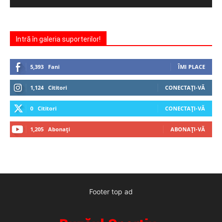
Intră în galeria suporterilor!
5,393
Fani
ÎMI PLACE
1,124
Cititori
CONECTAȚI-VĂ
0
Cititori
CONECTAȚI-VĂ
1,205
Abonați
ABONAȚI-VĂ
Footer top ad