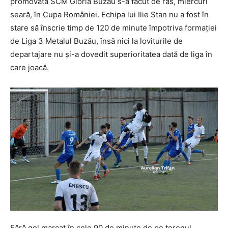
promovata SCM Gloria Buzău s-a făcut de râs, miercuri
seară, în Cupa României. Echipa lui Ilie Stan nu a fost în
stare să înscrie timp de 120 de minute împotriva formaţiei
de Liga 3 Metalul Buzău, însă nici la loviturile de
departajare nu şi-a dovedit superioritatea dată de liga în
care joacă.
Fără gol marcat în cele 90 de minute de pe terenul