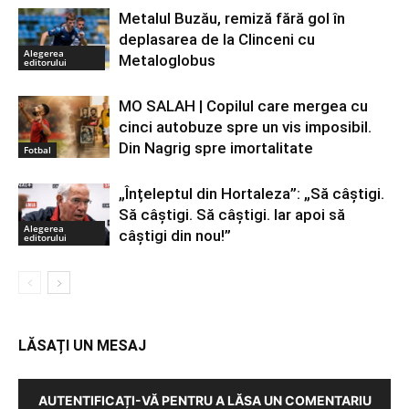
Metalul Buzău, remiză fără gol în
deplasarea de la Clinceni cu
Alegerea
Metaloglobus
editorului
MO SALAH | Copilul care mergea cu
cinci autobuze spre un vis imposibil.
Din Nagrig spre imortalitate
Fotbal
„Înțeleptul din Hortaleza”: „Să câștigi.
Să câștigi. Să câștigi. Iar apoi să
Alegerea
câștigi din nou!”
editorului
LĂSAȚI UN MESAJ
AUTENTIFICAȚI-VĂ PENTRU A LĂSA UN COMENTARIU