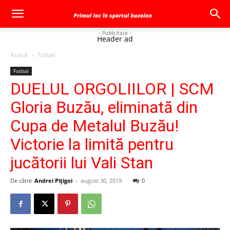
- Publicitate -
Header ad
Acasă
Fotbal
Fotbal
DUELUL ORGOLIILOR | SCM
Gloria Buzău, eliminată din
Cupa de Metalul Buzău!
Victorie la limită pentru
jucătorii lui Vali Stan
De către
Andrei Pițigoi
-
august 30, 2019
0