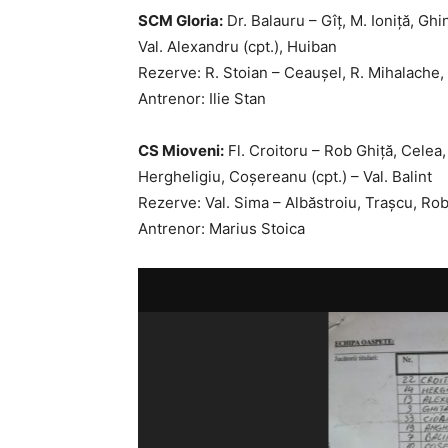
SCM Gloria:
Dr. Balauru – Gîţ, M. Ioniţă, Ghi
Val. Alexandru (cpt.), Huiban
Rezerve: R. Stoian – Ceauşel, R. Mihalache,
Antrenor: Ilie Stan
CS Mioveni:
Fl. Croitoru – Rob Ghiţă, Celea,
Hergheligiu, Coşereanu (cpt.) – Val. Balint
Rezerve: Val. Sima – Albăstroiu, Traşcu, R
Antrenor: Marius Stoica