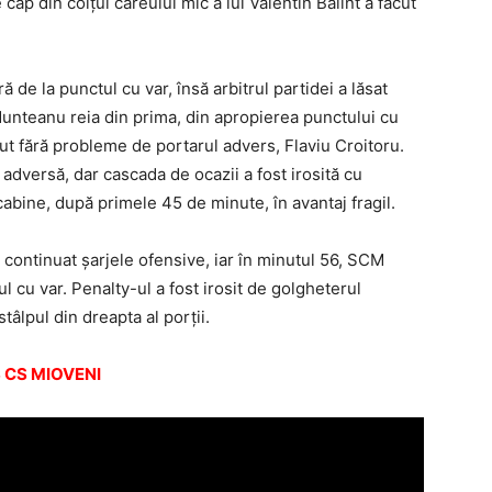
cap din colţul careului mic a lui Valentin Balint a făcut
ă de la punctul cu var, însă arbitrul partidei a lăsat
Munteanu reia din prima, din apropierea punctului cu
eţinut fără probleme de portarul advers, Flaviu Croitoru.
ea adversă, dar cascada de ocazii a fost irosită cu
 cabine, după primele 45 de minute, în avantaj fragil.
 continuat şarjele ofensive, iar în minutul 56, SCM
l cu var. Penalty-ul a fost irosit de golgheterul
tâlpul din dreapta al porţii.
 CS MIOVENI