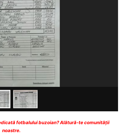
dicată fotbalului buzoian? Alătură-te comunității
noastre.