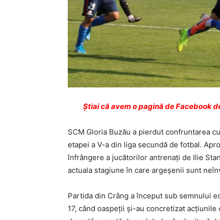
Ştiai că avem o pagină de Facebook de
SCM Gloria Buzău a pierdut confruntarea cu 
etapei a V-a din liga secundă de fotbal. Apr
înfrângere a jucătorilor antrenaţi de Ilie St
actuala stagiune în care argeşenii sunt neînv
Partida din Crâng a început sub semnului ech
17, când oaspeţii şi-au concretizat acţiunil