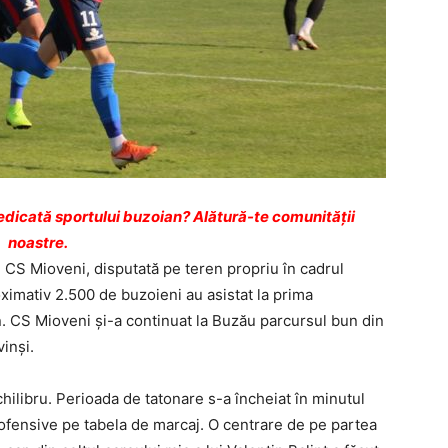
dicată sportului buzoian? Alătură-te comunității
noastre.
CS Mioveni, disputată pe teren propriu în cadrul
oximativ 2.500 de buzoieni au asistat la prima
an. CS Mioveni şi-a continuat la Buzău parcursul bun din
inşi.
ilibru. Perioada de tatonare s-a încheiat în minutul
e ofensive pe tabela de marcaj. O centrare de pe partea