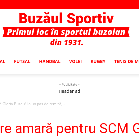
AL
FUTSAL
HANDBAL
VOLEI
RUGBY
TENIS DE 
Buzaul
- Publicitate -
Header ad
Gloria Buzău! La un pas de remiză,...
Sportiv
re amară pentru SCM G