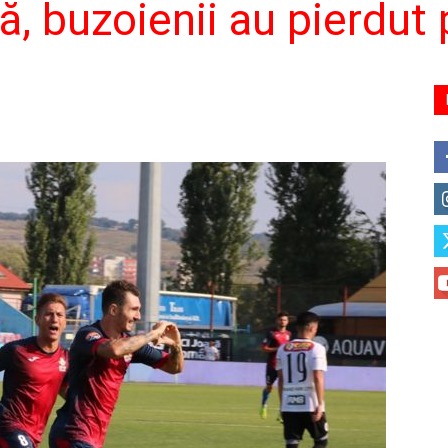
, buzoienii au pierdut p