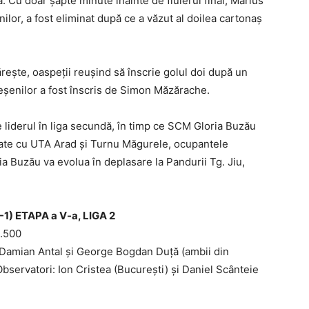
. Cu doar şapte minute înainte de fluierul final, Marius
enilor, a fost eliminat după ce a văzut al doilea cartonaş
lăreşte, oaspeţii reuşind să înscrie golul doi după un
geşenilor a fost înscris de Simon Măzărache.
e liderul în liga secundă, în timp ce SCM Gloria Buzău
itate cu UTA Arad şi Turnu Măgurele, ocupantele
ria Buzău va evolua în deplasare la Pandurii Tg. Jiu,
1) ETAPA a V-a, LIGA 2
2.500
i: Damian Antal şi George Bogdan Duţă (ambii din
bservatori: Ion Cristea (Bucureşti) şi Daniel Scânteie