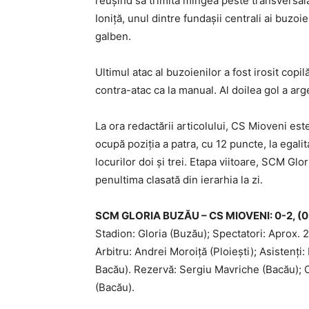
reuşind să trimită mingea peste transversală
Ioniţă, unul dintre fundaşii centrali ai buzoi
galben.
Ultimul atac al buzoienilor a fost irosit copi
contra-atac ca la manual. Al doilea gol a ar
La ora redactării articolului, CS Mioveni est
ocupă poziţia a patra, cu 12 puncte, la egal
locurilor doi şi trei. Etapa viitoare, SCM Glo
penultima clasată din ierarhia la zi.
SCM GLORIA BUZĂU – CS MIOVENI: 0-2, (0-
Stadion: Gloria (Buzău); Spectatori: Aprox. 
Arbitru: Andrei Moroiţă (Ploieşti); Asistenţ
Bacău). Rezervă: Sergiu Mavriche (Bacău); O
(Bacău).