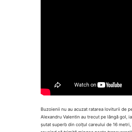
Buzoienii nu au acuzat ratarea loviturii de 
Alexandru Valentin au trecut pe lângă gol, iar
şutat superb din colţul careului de 16 metri, 