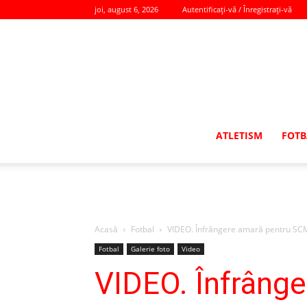
joi, august 6, 2026
Autentificați-vă / Înregistrați-vă
ATLETISM
FOTB
Acasă
Fotbal
VIDEO. Înfrângere amară pentru SCM 
Fotbal
Galerie foto
Video
VIDEO. Înfrânge