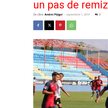
un pas de remiză
De către
Andrei Pițigoi
-
septembrie 1, 2019
0