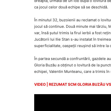
dreaptă, urmată de un lob după o lovitură de 
ca jocul celor două echipe să se deschidă.
În minutul 32, buzoienii au reclamat o lovitur
jocul să continue. Două minute mai târziu, 
var, însă şutul trimis la firul ierbii a fost r
Jucătorii lui Ilie Stan s-au instalat în treim
superficialitate, oaspeţii reuşind să intre la
În partea secundă a confruntării, gazdele au
Gloria Buzău a obţinut o lovitură de la punctu
echipei, Valentin Munteanu, care a trimis în s
VIDEO | REZUMAT SCM GLORIA BUZĂU VS