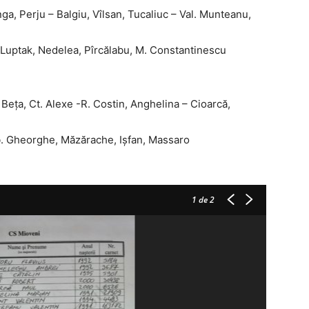
nga, Perju – Balgiu, Vîlsan, Tucaliuc – Val. Munteanu,
 Luptak, Nedelea, Pîrcălabu, M. Constantinescu
 Beţa, Ct. Alexe -R. Costin, Anghelina – Cioarcă,
ob. Gheorghe, Măzărache, Işfan, Massaro
1
de 2