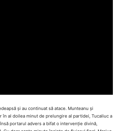
pedeapsă şi au continuat să atace. Munteanu şi
 în al doilea minut de prelungire al partidei, Tucaliuc a
însă portarul advers a bifat o intervenţie divină,