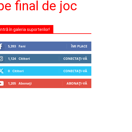
e final de joc
Intră în galeria suporterilor!
5,393
Fani
ÎMI PLACE
1,124
Cititori
CONECTAȚI-VĂ
0
Cititori
CONECTAȚI-VĂ
1,205
Abonați
ABONAȚI-VĂ