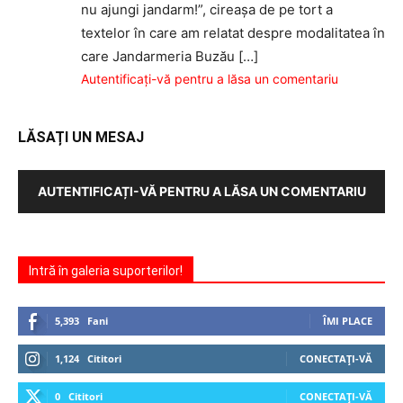
nu ajungi jandarm!”, cireaşa de pe tort a
textelor în care am relatat despre modalitatea în
care Jandarmeria Buzău […]
Autentificați-vă pentru a lăsa un comentariu
LĂSAȚI UN MESAJ
AUTENTIFICAȚI-VĂ PENTRU A LĂSA UN COMENTARIU
Intră în galeria suporterilor!
5,393
Fani
ÎMI PLACE
1,124
Cititori
CONECTAȚI-VĂ
0
Cititori
CONECTAȚI-VĂ