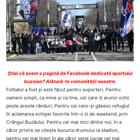
Ştiai că avem o pagină de Facebook dedicată sportului
buzoian? Alătură-te comunității noastre.
Fotbalul a fost şi este făcut pentru suporteri. Pentru
oameni simpli, ca mine şi ca tine, cel care-ţi arunci ochii
peste aceste rânduri. Pentru cei care-şi găsesc refugiul
în aclamarea echipei favorite într-o zi de weekend, prin
Crângul Buzăului. Pentru cei mai mici dintre noi, în a
căror privire se citeşte bucuria drumului la stadion,
pentru cei mai tineri în ale căror vene curge cel mai