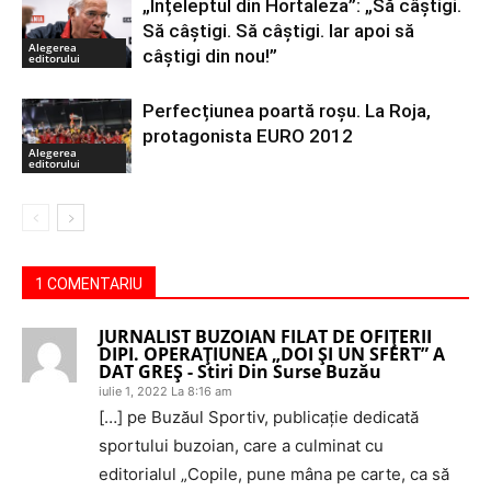
„Înțeleptul din Hortaleza”: „Să câștigi.
Să câștigi. Să câștigi. Iar apoi să
Alegerea
câștigi din nou!”
editorului
Perfecțiunea poartă roșu. La Roja,
protagonista EURO 2012
Alegerea
editorului
1 COMENTARIU
JURNALIST BUZOIAN FILAT DE OFIȚERII
DIPI. OPERAȚIUNEA „DOI ȘI UN SFERT” A
DAT GREȘ - Stiri Din Surse Buzău
iulie 1, 2022 La 8:16 am
[…] pe Buzăul Sportiv, publicaţie dedicată
sportului buzoian, care a culminat cu
editorialul „Copile, pune mâna pe carte, ca să