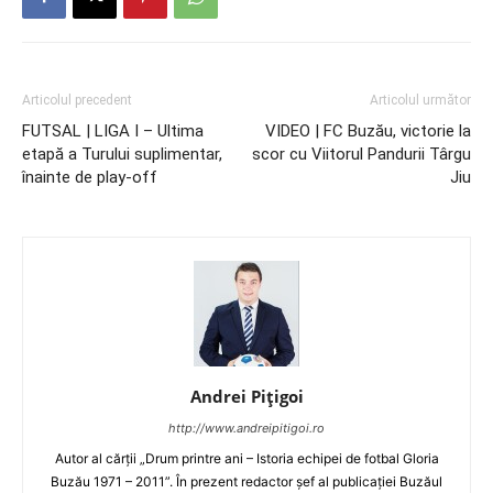
Articolul precedent
Articolul următor
FUTSAL | LIGA I – Ultima
VIDEO | FC Buzău, victorie la
etapă a Turului suplimentar,
scor cu Viitorul Pandurii Târgu
înainte de play-off
Jiu
Andrei Pițigoi
http://www.andreipitigoi.ro
Autor al cărţii „Drum printre ani – Istoria echipei de fotbal Gloria
Buzău 1971 – 2011”. În prezent redactor şef al publicaţiei Buzăul