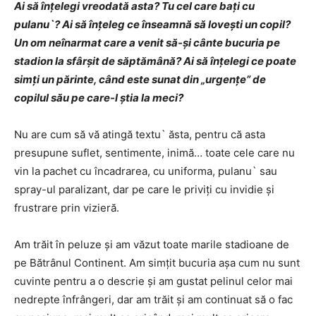
Ai să înţelegi vreodată asta? Tu cel care baţi cu
pulanu`? Ai să înţeleg ce înseamnă să loveşti un copil?
Un om neînarmat care a venit să-şi cânte bucuria pe
stadion la sfârşit de săptămână? Ai să înţelegi ce poate
simţi un părinte, când este sunat din „urgenţe” de
copilul său pe care-l ştia la meci?
Nu are cum să vă atingă textu` ăsta, pentru că asta
presupune suflet, sentimente, inimă… toate cele care nu
vin la pachet cu încadrarea, cu uniforma, pulanu` sau
spray-ul paralizant, dar pe care le priviţi cu invidie şi
frustrare prin vizieră.
Am trăit în peluze şi am văzut toate marile stadioane de
pe Bătrânul Continent. Am simţit bucuria aşa cum nu sunt
cuvinte pentru a o descrie şi am gustat pelinul celor mai
nedrepte înfrângeri, dar am trăit şi am continuat să o fac