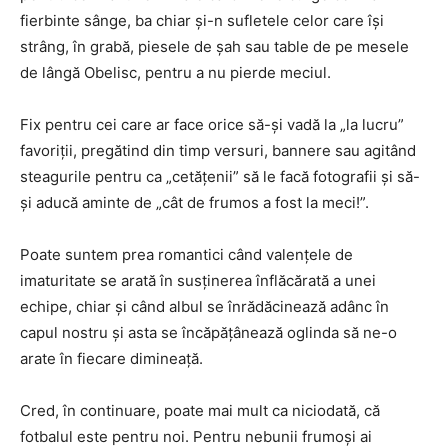
fierbinte sânge, ba chiar şi-n sufletele celor care îşi
strâng, în grabă, piesele de şah sau table de pe mesele
de lângă Obelisc, pentru a nu pierde meciul.
Fix pentru cei care ar face orice să-şi vadă la „la lucru”
favoriţii, pregătind din timp versuri, bannere sau agitând
steagurile pentru ca „cetăţenii” să le facă fotografii şi să-
şi aducă aminte de „cât de frumos a fost la meci!”.
Poate suntem prea romantici când valenţele de
imaturitate se arată în susţinerea înflăcărată a unei
echipe, chiar şi când albul se înrădăcinează adânc în
capul nostru şi asta se încăpăţânează oglinda să ne-o
arate în fiecare dimineaţă.
Cred, în continuare, poate mai mult ca niciodată, că
fotbalul este pentru noi. Pentru nebunii frumoşi ai