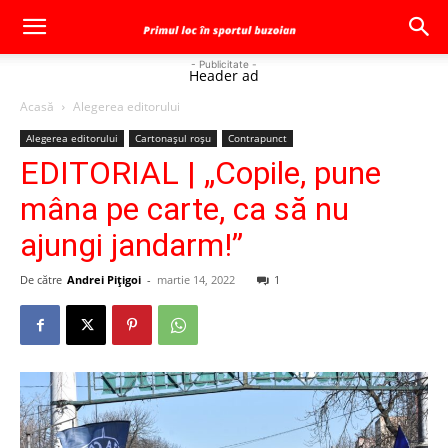
- Publicitate -
Header ad
Acasă
Alegerea editorului
Alegerea editorului
Cartonaşul roşu
Contrapunct
EDITORIAL | „Copile, pune
mâna pe carte, ca să nu
ajungi jandarm!”
De către
Andrei Pițigoi
-
martie 14, 2022
1