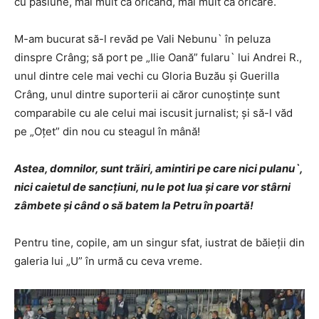
cu pasiune, mai mult ca oricând, mai mult ca oricare.
M-am bucurat să-l revăd pe Vali Nebunu` în peluza
dinspre Crâng; să port pe „Ilie Oană” fularu` lui Andrei R.,
unul dintre cele mai vechi cu Gloria Buzău şi Guerilla
Crâng, unul dintre suporterii ai căror cunoştinţe sunt
comparabile cu ale celui mai iscusit jurnalist; şi să-l văd
pe „Oţet” din nou cu steagul în mână!
Astea, domnilor, sunt trăiri, amintiri pe care nici pulanu`,
nici caietul de sancţiuni, nu le pot lua şi care vor stârni
zâmbete şi când o să batem la Petru în poartă!
Pentru tine, copile, am un singur sfat, iustrat de băieţii din
galeria lui „U” în urmă cu ceva vreme.