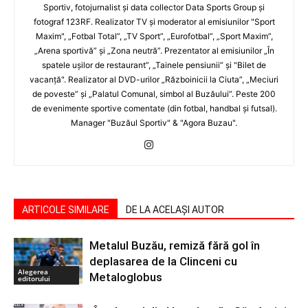
Sportiv, fotojurnalist şi data collector Data Sports Group şi
fotograf 123RF. Realizator TV şi moderator al emisiunilor "Sport
Maxim", „Fotbal Total”, „TV Sport”, „Eurofotbal”, „Sport Maxim”,
„Arena sportivă” şi „Zona neutră”. Prezentator al emisiunilor „În
spatele uşilor de restaurant”, „Tainele pensiunii” şi "Bilet de
vacanţă". Realizator al DVD-urilor „Războinicii la Ciuta”, „Meciuri
de poveste” şi „Palatul Comunal, simbol al Buzăului”. Peste 200
de evenimente sportive comentate (din fotbal, handbal şi futsal).
Manager "Buzăul Sportiv" & "Agora Buzau".
ARTICOLE SIMILARE
DE LA ACELAȘI AUTOR
Metalul Buzău, remiză fără gol în
deplasarea de la Clinceni cu
Alegerea
Metaloglobus
editorului