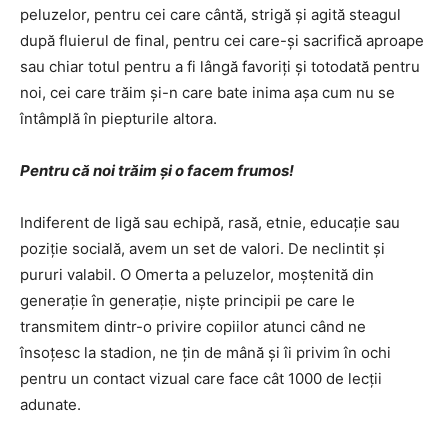
peluzelor, pentru cei care cântă, strigă şi agită steagul
după fluierul de final, pentru cei care-şi sacrifică aproape
sau chiar totul pentru a fi lângă favoriţi şi totodată pentru
noi, cei care trăim şi-n care bate inima aşa cum nu se
întâmplă în piepturile altora.
Pentru că noi trăim şi o facem frumos!
Indiferent de ligă sau echipă, rasă, etnie, educaţie sau
poziţie socială, avem un set de valori. De neclintit şi
pururi valabil. O Omerta a peluzelor, moştenită din
generaţie în generaţie, nişte principii pe care le
transmitem dintr-o privire copiilor atunci când ne
însoţesc la stadion, ne ţin de mână şi îi privim în ochi
pentru un contact vizual care face cât 1000 de lecţii
adunate.