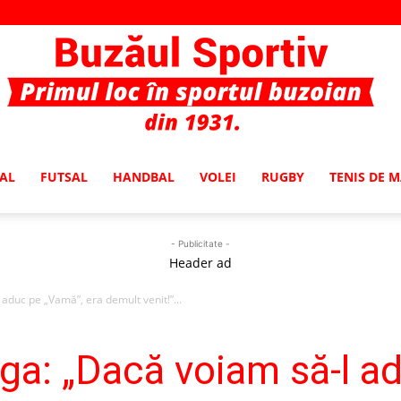
AL
FUTSAL
HANDBAL
VOLEI
RUGBY
TENIS DE 
Buzaul
- Publicitate -
Header ad
duc pe „Vamă”, era demult venit!”...
Sportiv
a: „Dacă voiam să-l a