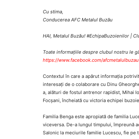
Cu stima,
Conducerea AFC Metalul Buzău
HAI, Metalul Buzău! #EchipaBuzoienilor | Cl
Toate informațiile despre clubul nostru le g
https://www.facebook.com/afcmetalulbuzau
Contextul în care a apărut informaţia potrivit
interesaţi de o colaborare cu Dinu Gheorghe, 
a, alături de fostul antrenor rapidist, Mihai
Focşani, încheiată cu victoria echipei buzoien
Familia Benga este apropiată de familia Luce
viceversa. De-a lungul timpului, împreună aceş
Salonic la meciurile familie Lucescu, fie pe 