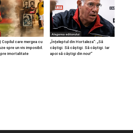
Alegerea editorului
 Copilul care mergea cu
„Înțeleptul din Hortaleza”: „Să
ze spre un vis imposibil.
câștigi. Să câștigi. Să câștigi. Iar
spre imortalitate
apoi să câștigi din nou!”