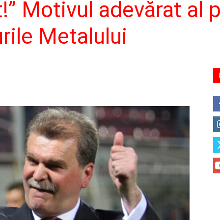
!” Motivul adevărat al p
rile Metalului