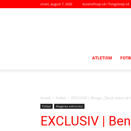
vineri, august 7, 2026
Autentificați-vă / Înregistrați-vă
ATLETISM
FOTB
Acasă
Fotbal
EXCLUSIV | Benga: „Dacă voiam să-l a
Fotbal
Alegerea editorului
EXCLUSIV | Beng