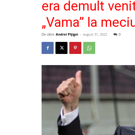
era demult venit
„Vama” la meciu
De către
Andrei Pițigoi
-
august 31, 2022
0