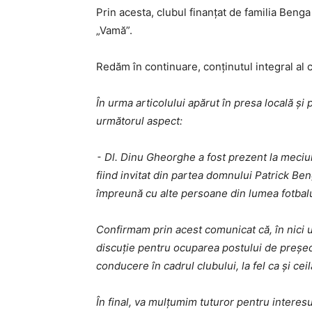
Prin acesta, clubul finanţat de familia Benga
„Vamă”.
Redăm în continuare, conţinutul integral al 
În urma articolului apărut în presa locală și
următorul aspect:
⁃ Dl. Dinu Gheorghe a fost prezent la meciu
fiind invitat din partea domnului Patrick B
împreună cu alte persoane din lumea fotbalul
Confirmam prin acest comunicat că, în nici 
discuție pentru ocuparea postului de președi
conducere în cadrul clubului, la fel ca și ceila
În final, va mulțumim tuturor pentru interes