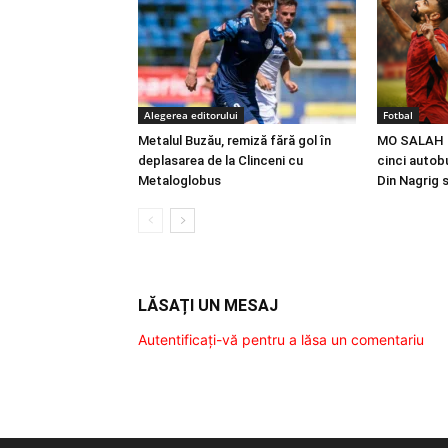
Alegerea editorului
Fotbal
Metalul Buzău, remiză fără gol în
MO SALAH |
deplasarea de la Clinceni cu
cinci autobu
Metaloglobus
Din Nagrig 
LĂSAȚI UN MESAJ
Autentificați-vă pentru a lăsa un comentariu