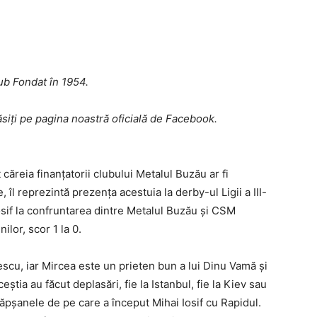
ub Fondat în 1954.
ăsiți pe pagina noastră oficială de Facebook.
 căreia finanţatorii clubului Metalul Buzău ar fi
îl reprezintă prezenţa acestuia la derby-ul Ligii a III-
 Iosif la confruntarea dintre Metalul Buzău şi CSM
ilor, scor 1 la 0.
scu, iar Mircea este un prieten bun a lui Dinu Vamă şi
tia au făcut deplasări, fie la Istanbul, fie la Kiev sau
tăpşanele de pe care a început Mihai Iosif cu Rapidul.