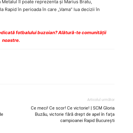
 Metalul îl poate reprezenta şi Marius Bratu,
la Rapid în perioada în care „Vama” lua decizii în
dicată fotbalului buzoian? Alătură-te comunității
noastre.
Articolul următor
Ce meci! Ce scor! Ce victorie! | SCM Gloria
de
Buzău, victorie fără drept de apel în faţa
campioanei Rapid Bucureşti