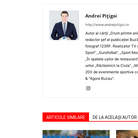
Andrei Pițigoi
http://www.andreipitigoi.ro
Autor al cărţii „Drum printre an
redactor şef al publicaţiei Buză
fotograf 123RF. Realizator TV ş
Sport”, „Eurofotbal”, „Sport Ma
„În spatele uşilor de restaurant
urilor „Războinicii la Ciuta”, 
200 de evenimente sportive com
& "Agora Buzau".
ARTICOLE SIMILARE
DE LA ACELAȘI AUTOR