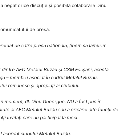
 a negat orice discuţie şi posibilă colaborare Dinu
comunicatului de presă:
 preluat de către presa națională, ținem sa lămurim
l dintre AFC Metalul Buzău și CSM Focșani, acesta
enga – membru asociat în cadrul Metalul Buzău,
ui romanesc și apropiați ai clubului.
un moment, dl. Dinu Gheorghe, NU a fost pus în
nte al AFC Metalul Buzău sau a oricărei alte funcții de
lți invitați care au participat la meci.
ul acordat clubului Metalul Buzău.