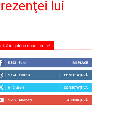
rezenţei lui
Intră în galeria suporterilor!
5,393
Fani
ÎMI PLACE
1,124
Cititori
CONECTAȚI-VĂ
0
Cititori
CONECTAȚI-VĂ
1,205
Abonați
ABONAȚI-VĂ