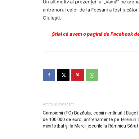
Un alt motiv al prezenţei lui „Vamă” pe arena
antrenorul celor de la Focşani a fost jucător 
Giuleşti.
Ştiai că avem o pagină de Facebook de
Articolul precedent
Campionii (FC) Buzăului, copiii nimănui! | Buget
de 100.000 de euro, antrenamente pe terenuri 
minifotbal şi la Merei, jocurile la Râmnicu Sărat