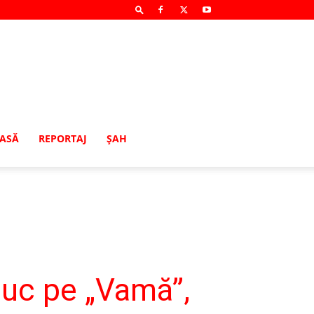
MASĂ
REPORTAJ
ŞAH
duc pe „Vamă”,