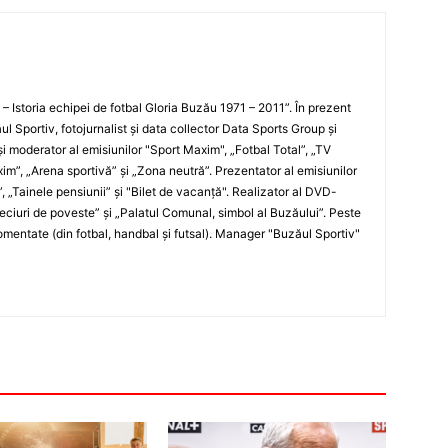
i – Istoria echipei de fotbal Gloria Buzău 1971 – 2011”. În prezent
ul Sportiv, fotojurnalist şi data collector Data Sports Group şi
i moderator al emisiunilor "Sport Maxim", „Fotbal Total”, „TV
xim”, „Arena sportivă” şi „Zona neutră”. Prezentator al emisiunilor
”, „Tainele pensiunii” şi "Bilet de vacanţă". Realizator al DVD-
„Meciuri de poveste” şi „Palatul Comunal, simbol al Buzăului”. Peste
entate (din fotbal, handbal şi futsal). Manager "Buzăul Sportiv"