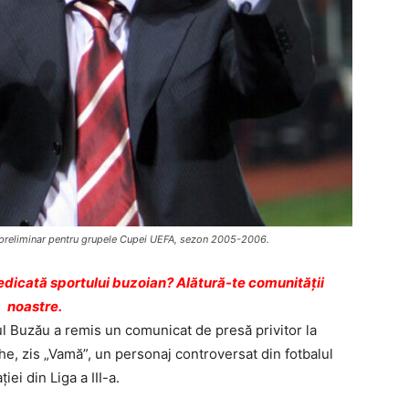
i preliminar pentru grupele Cupei UEFA, sezon 2005-2006.
dicată sportului buzoian? Alătură-te comunității
noastre.
ul Buzău a remis un comunicat de presă privitor la
e, zis „Vamă”, un personaj controversat din fotbalul
ei din Liga a III-a.