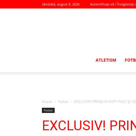
sâmbătă, august 8, 2026
Autentificați-vă / Înregistrați-
ATLETISM
FOTB
Acasă
Fotbal
EXCLUSIV! PRINŞI-N FAPT! FALS ŞI UZ 
Fotbal
EXCLUSIV! PRIN