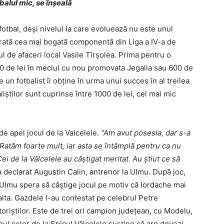
balul mic, se înşeală
 fotbal, deşi nivelul la care evoluează nu este unul
rată cea mai bogată componentă din Liga a IV-a de
ul de afaceri local Vasile Tîrşolea. Prima pentru o
00 de lei în meciul cu nou promovata Jegalia sau 600 de
e un fotbalist îi obţine în urma unui succes în al treilea
liştilor sunt cuprinse între 1000 de lei, cel mai mic
de apel jocul de la Valcelele.
“Am avut posesia, dar s-a
Ratăm foarte mult, iar asta se întâmplă pentru ca nu
 de la Vâlcelele au câştigat meritat. Au ştiut ce să
 a declarat Augustin Calin, antrenor la Ulmu. După joc,
 Ulmu spera să câştige jocul pe motiv că Iordache mai
ta. Gazdele l-au contestat pe celebrul Petre
oriştilor. Este de trei ori campion judeţean, cu Modelu,
nul celor de la Spicul Vâlcelele susţine că are dovezi