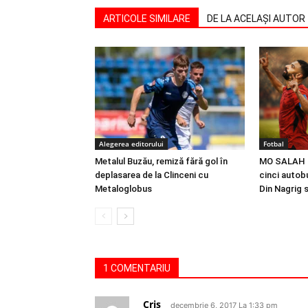
ARTICOLE SIMILARE
DE LA ACELAȘI AUTOR
Alegerea editorului
Fotbal
Metalul Buzău, remiză fără gol în
MO SALAH |
deplasarea de la Clinceni cu
cinci autobu
Metaloglobus
Din Nagrig 
1 COMENTARIU
Cris
decembrie 6, 2017 La 1:33 pm