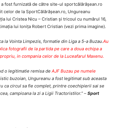
 a fost furnizată de către site-ul sportcălărăşean.ro
vit celor de la SportCălărăşean.ro, Ungureanu
ia lui Cristea Nicu – Cristian şi tricoul cu numărul 16,
imaţia lui Ioniţa Robert Cristian (vezi prima imagine).
 la Vointa Limpezis, formatie din Liga a 5-a Buzau.
Au
ica fotografii de la partida pe care a doua echipa a
 propriu, in compania celor de la Luceafarul Maxenu.
d o legitimatie remisa de
AJF Buzau pe numele
alistic buzoian, Ungureanu a fost legitimat sub aceasta
ru ca circul sa fie complet, printre coechipierii sai se
ea, campioana la zi a Ligii Tractoristilor.” –
Sport