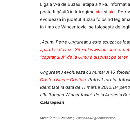
Liga a V-a de Buzău, etapa a XI-a. Informaţia
poate fi găsită în întregime
aici
şi
aici
. Potri
evoluează în judeţul Buzău folosind legitimaţ
în timp ce Wincentovici se foloseşte de legit
„Acum, Petre Ungureanu este acuzat ca joaca
aparut si dovezi. Site-ul www.buzau.net publ
“capitanului” de la Ulmu a disputat pe teren
Ungureanu evolueaza cu numarul 16, folosin
Cristea Nicu – Cristian.
Potrivit forului fotb
identitate la data de 11 martie 2016. Iar pent
afla Bogdan Wincentovici, de la Agricola Borc
Călărăşean
Sursă foto: Buzau.net şi Facebook/AgricolaBorcea.