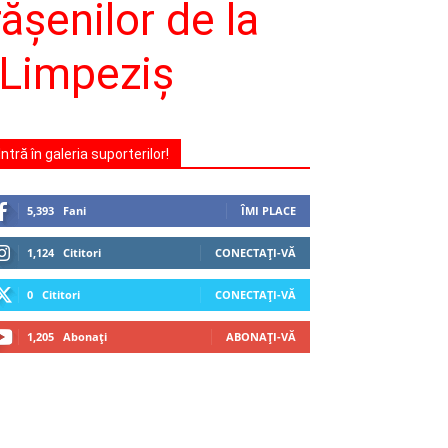
răşenilor de la
a Limpeziş
Intră în galeria suporterilor!
5,393
Fani
ÎMI PLACE
1,124
Cititori
CONECTAȚI-VĂ
0
Cititori
CONECTAȚI-VĂ
1,205
Abonați
ABONAȚI-VĂ