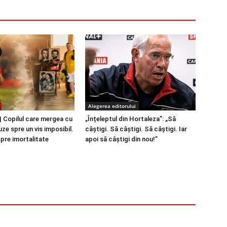
Alegerea editorului
 Copilul care mergea cu
„Înțeleptul din Hortaleza”: „Să
ze spre un vis imposibil.
câștigi. Să câștigi. Să câștigi. Iar
spre imortalitate
apoi să câștigi din nou!”