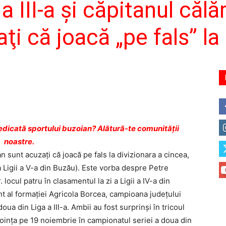
a III-a şi căpitanul călă
ţi că joacă „pe fals” l
dicată sportului buzoian? Alătură-te comunității
noastre.
n sunt acuzaţi că joacă pe fals la divizionara a cincea,
 a Ligii a V-a din Buzău). Este vorba despre Petre
 locul patru în clasamentul la zi a Ligii a IV-a din
 al formaţiei Agricola Borcea, campioana judeţului
doua din Liga a III-a. Ambii au fost surprinşi în tricoul
Voinţa pe 19 noiembrie în campionatul seriei a doua din