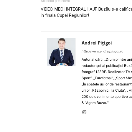
Articolul precedent
VIDEO. MECI INTEGRAL | AJF Buzău s-a calific
în finala Cupei Regiunilor!
Andrei Pițigoi
http://www.andreipitigoi.ro
Autor al cărţii „Drum printre an
redactor şef al publicaţiei Buză
fotograf 123RF. Realizator TV ş
Sport”, „Eurofotbal”, „Sport Ma
„În spatele uşilor de restaurant
urilor „Războinicii la Ciuta”, 
200 de evenimente sportive com
& "Agora Buzau".