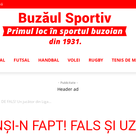
vă
AL
FUTSAL
HANDBAL
VOLEI
RUGBY
TENIS DE 
Buzaul
- Publicitate -
Header ad
DE FALS! Un jucător din Liga...
Sportiv
ŞI-N FAPT! FALS ŞI UZ