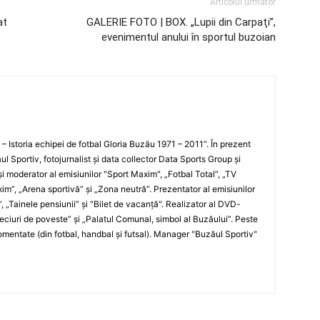
Articolul următor
at
GALERIE FOTO | BOX. „Lupii din Carpaţi”,
evenimentul anului în sportul buzoian
i – Istoria echipei de fotbal Gloria Buzău 1971 – 2011”. În prezent
ul Sportiv, fotojurnalist şi data collector Data Sports Group şi
i moderator al emisiunilor "Sport Maxim", „Fotbal Total”, „TV
xim”, „Arena sportivă” şi „Zona neutră”. Prezentator al emisiunilor
”, „Tainele pensiunii” şi "Bilet de vacanţă". Realizator al DVD-
„Meciuri de poveste” şi „Palatul Comunal, simbol al Buzăului”. Peste
entate (din fotbal, handbal şi futsal). Manager "Buzăul Sportiv"