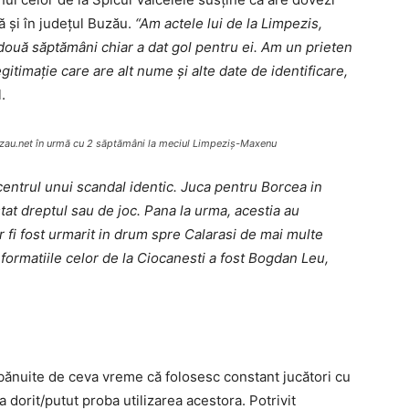
ă şi în judeţul Buzău.
“Am actele lui de la Limpezis,
două săptămâni chiar a dat gol pentru ei. Am un prieten
gitimaţie care are alt nume şi alte date de identificare,
.
 Buzau.net în urmă cu 2 săptămâni la meciul Limpeziş-Maxenu
centrul unui scandal identic. Juca pentru Borcea in
tat dreptul sau de joc. Pana la urma, acestia au
r fi fost urmarit in drum spre Calarasi de mai multe
nformatiile celor de la Ciocanesti a fost Bogdan Leu,
bănuite de ceva vreme că folosesc constant jucători cu
 dorit/putut proba utilizarea acestora. Potrivit