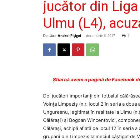
jucător din Liga 
Ulmu (L4), acuza
De către
Andrei Pițigoi
-
decembrie 6, 2017
1
Ştiai că avem o pagină de Facebook de
Doi jucători importanţi din fotbalul călărăşea
Voinţa Limpeziş (n.r. locul 2 în seria a doua
Ungureanu, legitimat în realitate la Ulmu (n.r.
Călăraşi) şi Bogdan Wincentovici, component
Călăraşi, echipă aflată pe locul 12 în seria a 
grupării din Limpeziş la meciul câştigat de 