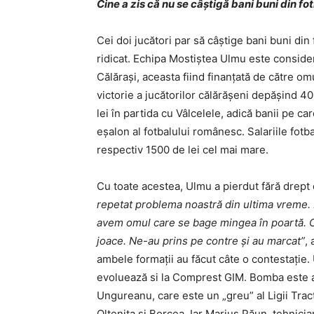
Cine a zis că nu se câştigă bani buni din fot
Cei doi jucători par să câştige bani buni din
ridicat. Echipa Mostiştea Ulmu este conside
Călăraşi, aceasta fiind finanţată de către om
victorie a jucătorilor călărăşeni depăşind 4
lei în partida cu Vâlcelele, adică banii pe car
eşalon al fotbalului românesc. Salariile fotba
respectiv 1500 de lei cel mai mare.
Cu toate acestea, Ulmu a pierdut fără drept 
repetat problema noastră din ultima vreme. 
avem omul care se bage mingea în poartă. Cei
joace. Ne-au prins pe contre şi au marcat”
,
ambele formaţii au făcut câte o contestaţie.
evoluează si la Comprest GIM. Bomba este al
Ungureanu, care este un „greu” al Ligii Tract
Olteniţa şi Borcea. Iar Marius Păun, tehnicia