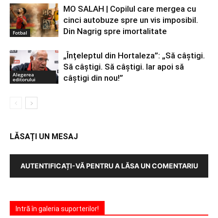
MO SALAH | Copilul care mergea cu
cinci autobuze spre un vis imposibil.
Din Nagrig spre imortalitate
Fotbal
„Înțeleptul din Hortaleza”: „Să câștigi.
Să câștigi. Să câștigi. Iar apoi să
Alegerea
câștigi din nou!”
editorului
LĂSAȚI UN MESAJ
AUTENTIFICAȚI-VĂ PENTRU A LĂSA UN COMENTARIU
Intră în galeria suporterilor!