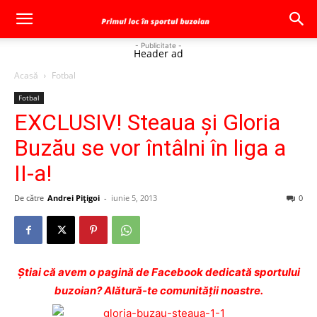
- Publicitate -
Header ad
Acasă
Fotbal
Fotbal
EXCLUSIV! Steaua şi Gloria
Buzău se vor întâlni în liga a
II-a!
De către
Andrei Pițigoi
-
iunie 5, 2013
0
Ştiai că avem o pagină de Facebook dedicată sportului
buzoian? Alătură-te comunității noastre.