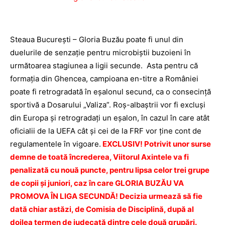
Steaua Bucureşti – Gloria Buzău poate fi unul din
duelurile de senzaţie pentru microbiştii buzoieni în
următoarea stagiunea a ligii secunde. Asta pentru că
formaţia din Ghencea, campioana en-titre a României
poate fi retrogradată în eşalonul secund, ca o consecinţă
sportivă a Dosarului „Valiza”. Roş-albaştrii vor fi excluşi
din Europa şi retrogradaţi un eşalon, în cazul în care atât
oficialii de la UEFA cât şi cei de la FRF vor ţine cont de
regulamentele în vigoare.
EXCLUSIV! Potrivit unor surse
demne de toată încrederea, Viitorul Axintele va fi
penalizată cu nouă puncte, pentru lipsa celor trei grupe
de copii şi juniori, caz în care GLORIA BUZĂU VA
PROMOVA ÎN LIGA SECUNDĂ! Decizia urmează să fie
dată chiar astăzi, de Comisia de Disciplină, după al
doilea termen de judecată dintre cele două grupări.