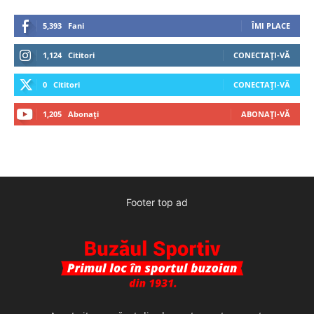
5,393
Fani
ÎMI PLACE
1,124
Cititori
CONECTAȚI-VĂ
0
Cititori
CONECTAȚI-VĂ
1,205
Abonați
ABONAȚI-VĂ
Footer top ad