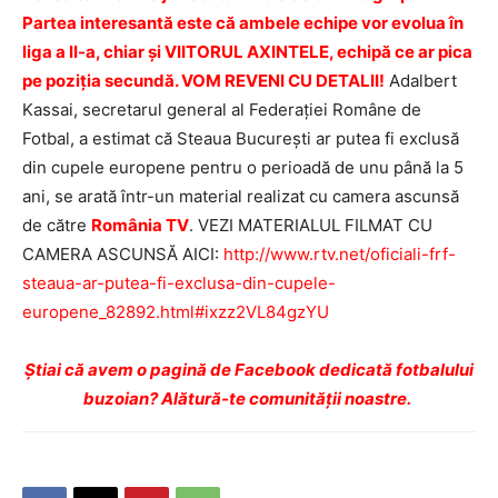
Partea interesantă este că ambele echipe vor evolua în
liga a II-a, chiar şi VIITORUL AXINTELE, echipă ce ar pica
pe poziţia secundă. VOM REVENI CU DETALII!
Adalbert
Kassai, secretarul general al Federaţiei Române de
Fotbal, a estimat că Steaua Bucureşti ar putea fi exclusă
din cupele europene pentru o perioadă de unu până la 5
ani, se arată într-un material realizat cu camera ascunsă
de către
România TV
. VEZI MATERIALUL FILMAT CU
CAMERA ASCUNSĂ AICI:
http://www.rtv.net/oficiali-frf-
steaua-ar-putea-fi-exclusa-din-cupele-
europene_82892.html#ixzz2VL84gzYU
Ştiai că avem o pagină de Facebook dedicată fotbalului
buzoian? Alătură-te comunității noastre.