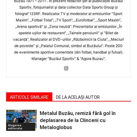
Buzău 1971 – 2011”. În prezent redactor şef al publicaţiei Buzăul
Sportiv, fotojurnalist şi data collector Data Sports Group şi
fotograf 123RF. Realizator TV şi moderator al emisiunilor "Sport
Maxim", „Fotbal Total”, „TV Sport”, „Eurofotbal”, „Sport Maxim”,
„Arena sportivă” şi „Zona neutră”. Prezentator al emisiunilor „În
spatele uşilor de restaurant”, „Tainele pensiunii” şi "Bilet de
vacanţă". Realizator al DVD-urilor „Războinicii la Ciuta”, „Meciuri
de poveste” şi „Palatul Comunal, simbol al Buzăului”. Peste 200
de evenimente sportive comentate (din fotbal, handbal şi futsal).
Manager "Buzăul Sportiv" & "Agora Buzau".
ARTICOLE SIMILARE
DE LA ACELAȘI AUTOR
Metalul Buzău, remiză fără gol în
deplasarea de la Clinceni cu
Alegerea
Metaloglobus
editorului