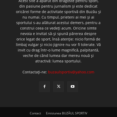
Acest site a apărut din dragoste pentru sport,
din pasiune pentru jurnalism şi este dedicat
oricărei forme de activitate sportivă din Buzău şi
nu numai. Cu timpul, prieteni ai mei şi ai
sportului s-au alăturat acestui demers, pentru a
construi ceea ce vedeţi acum. Oricine simte
nevoia e invitat să-şi spună părerea despre
orice legat de sport, însă atenţie: nicio formă de
limbaj vulgar şi nicio jignire nu vor fi tolerate. Vă
invit cu drag într-o lume magnifică, palpitantă,
veche de când lumea dar mereu nouă şi
atractivă: lumea sportului.
Contactați-ne:
buzaulsportiv@yahoo.com
Contact
Emisiunea BUZĂUL SPORTIV