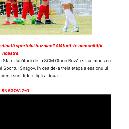
dicată sportului buzoian? Alătură-te comunității
noastre.
 Ilie Stan. Jucătorii de la SCM Gloria Buzău s-au impus cu
ei Sportul Snagov, în cea de-a treia etapă a eşalonului
nii sunt liderii ligii a doua.
 SNAGOV: 7-0