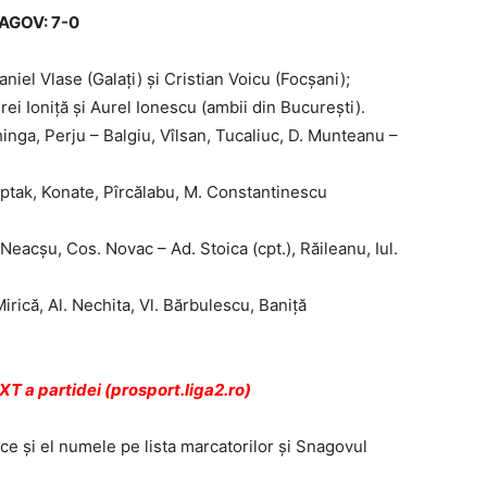
AGOV: 7-0
aniel Vlase (Galaţi) şi Cristian Voicu (Focşani);
ei Ioniţă şi Aurel Ionescu (ambii din Bucureşti).
hinga, Perju – Balgiu, Vîlsan, Tucaliuc, D. Munteanu –
uptak, Konate, Pîrcălabu, M. Constantinescu
eacşu, Cos. Novac – Ad. Stoica (cpt.), Răileanu, Iul.
rică, Al. Nechita, Vl. Bărbulescu, Baniţă
T a partidei (prosport.liga2.ro)
e şi el numele pe lista marcatorilor şi Snagovul