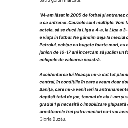
patru goluri marcate.
”M-am lăsat în 2005 de fotbal şi antrenez d
o ca antrenor. Cauzele sunt multiple. Vom fac
actele, să se ducă la Liga a 4-a, la Liga
e viaţa în fotbal. Ne gândim deja la meciul
Petrolul, echipe cu bugete foarte mari, cu
juniori de 16-17 ani încercăm să jucăm un f
echipele de valoarea noastră.
Accidentarea lui Neacşu mi-a dat tot planul
central, în condiţiile în care aveam doar do
Baniţă, care mi-a venit ieri la antrenamente
depăşit total de joc, tocmai de aia l-am şi
gradul 1 şi necesită o imobilizare ghipsată
următoarele trei patru meciuri nu-l voi ave
Gloria Buzău.