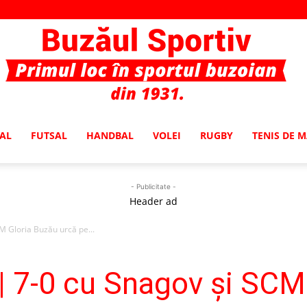
AL
FUTSAL
HANDBAL
VOLEI
RUGBY
TENIS DE 
Buzaul
- Publicitate -
Header ad
 Gloria Buzău urcă pe...
Sportiv
 7-0 cu Snagov şi SCM