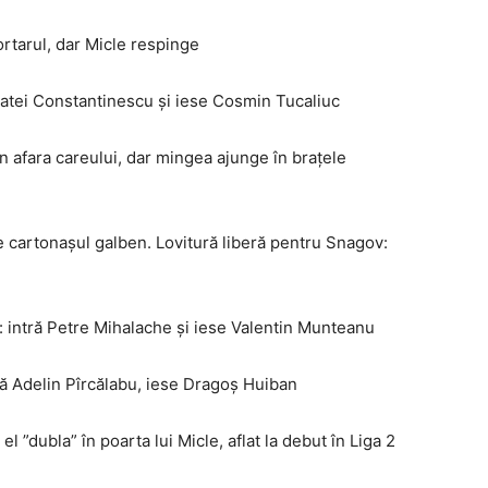
tarul, dar Micle respinge
atei Constantinescu şi iese Cosmin Tucaliuc
 afara careului, dar mingea ajunge în braţele
e cartonaşul galben. Lovitură liberă pentru Snagov:
intră Petre Mihalache şi iese Valentin Munteanu
 Adelin Pîrcălabu, iese Dragoş Huiban
”dubla” în poarta lui Micle, aflat la debut în Liga 2