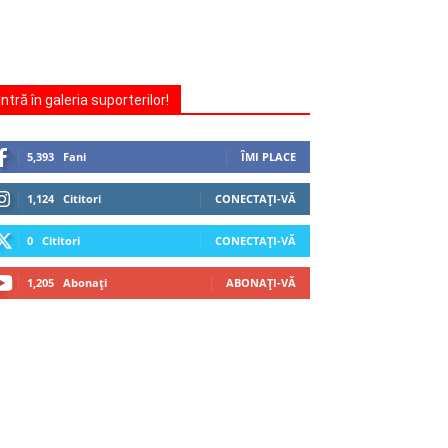
Intră în galeria suporterilor!
5,393
Fani
ÎMI PLACE
1,124
Cititori
CONECTAȚI-VĂ
0
Cititori
CONECTAȚI-VĂ
1,205
Abonați
ABONAȚI-VĂ