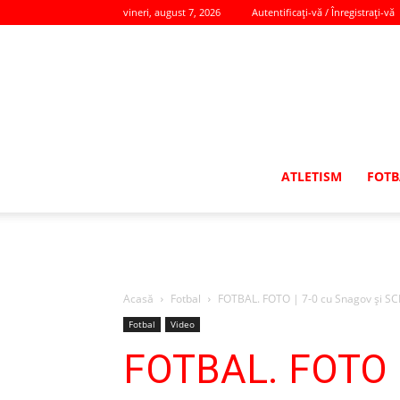
vineri, august 7, 2026
Autentificați-vă / Înregistrați-vă
ATLETISM
FOTB
Acasă
Fotbal
FOTBAL. FOTO | 7-0 cu Snagov şi SCM
Fotbal
Video
FOTBAL. FOTO |