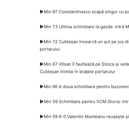
►Min 87 Constantinescu scapă singur cu por
►Min 73 Ultima schimbare la gazde: intră M
►Min 72 Cubleşan încearcă un şut pe jos din
portarului
►Min 67 Vîlsan îl faultează pe Stoica şi ved
Cubleşan trimite în braţele portarului
►Min 66 A doua schimbare pentru buzoieni: 
►Min 59 Schimbare pentru SCM Gloria: intră
►Min 59 6-0 Valentin Munteanu reuşeşte şi el 