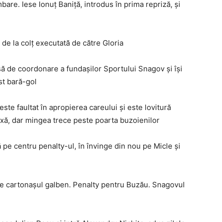
are. Iese Ionuţ Baniţă, introdus în prima repriză, şi
de la colţ executată de către Gloria
ă de coordonare a fundaşilor Sportului Snagov şi îşi
st bară-gol
ste faultat în apropierea careului şi este lovitură
ixă, dar mingea trece peste poarta buzoienilor
e centru penalty-ul, în învinge din nou pe Micle şi
de cartonaşul galben. Penalty pentru Buzău. Snagovul