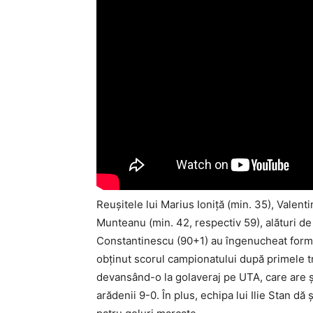
Reuşitele lui Marius Ioniţă (min. 35), Valent
Munteanu (min. 42, respectiv 59), alături de
Constantinescu (90+1) au îngenucheat formaţ
obţinut scorul campionatului după primele tre
devansând-o la golaveraj pe UTA, care are şi
arădenii 9-0. În plus, echipa lui Ilie Stan d