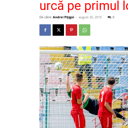
urcă pe primul l
De către
Andrei Pițigoi
-
august 20, 2019
0