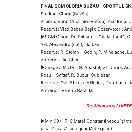
FINAL SCM GLORIA BUZĂU – SPORTUL SN
Stadion: Gloria (Buzău);
Arbitru: Sorin Costreie (Buftea); Asistenţi: D
Rezervă: Vlad Baban (Iaşi); Observatori: Andr
►SCM Gloria: Dr. Balauru – Gîţ, M. Ioniţă, G
Val. Alexandru (cpt.), Huiban
Rezerve: R. Stoian – Godin, P. Mihalache, L
Antrenor: Ilie Stan
►Snagov: Micle – G. Apostol, Ghidurea, Ad. N
Roşu – Safsaf, R. Bucur, Cubleşan
Rezerve: Oct. Stanciu – Ristea, Dorobanţu, Mi
Antrenor: Valeriu Răchită
Desfăşurarea LIVETEX
►Min 90+1 7-0 Matei Constantinescu îşi trec
pleacă acasă cu o geantă de goluri