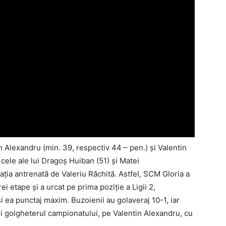
in Alexandru (min. 39, respectiv 44 – pen.) şi Valentin
 cele ale lui Dragoş Huiban (51) şi Matei
ia antrenată de Valeriu Răchită. Astfel, SCM Gloria a
i etape şi a urcat pe prima poziţie a Ligii 2,
 ea punctaj maxim. Buzoienii au golaveraj 10-1, iar
ă şi golgheterul campionatului, pe Valentin Alexandru, cu