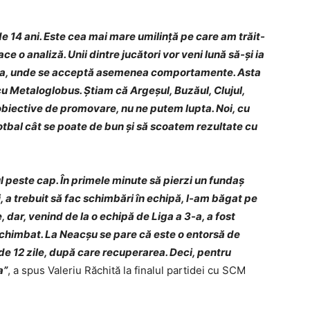
e 14 ani. Este cea mai mare umilinţă pe care am trăit-
e o analiză. Unii dintre jucători vor veni lună să-şi ia
 a 3-a, unde se acceptă asemenea comportamente. Asta
 cu Metaloglobus. Ştiam că Argeşul, Buzăul, Clujul,
 obiective de promovare, nu ne putem lupta. Noi, cu
otbal cât se poate de bun şi să scoatem rezultate cu
 peste cap. În primele minute să pierzi un fundaş
i, a trebuit să fac schimbări în echipă, l-am băgat pe
, dar, venind de la o echipă de Liga a 3-a, a fost
 schimbat. La Neacşu se pare că este o entorsă de
 de 12 zile, după care recuperarea. Deci, pentru
a”
, a spus Valeriu Răchită la finalul partidei cu SCM