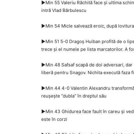
►Min 55 Valeriu Răchită face şi ultima schimb
intră Vlad Bărbulescu
►Min 54 Micle salvează eroic, după lovitura 
►Min 51 5-0 Dragoş Huiban profită de o lips
trece şi el numele pe lista marcatorilor. A fo
►Min 48 Safsaf scapă de doi adversari, dar e
liberă pentru Snagov. Nichita execută faza f
►Min 44 4-0 Valentin Alexandru transformă p
reuşeşte ”dubla” în dreptul său
►Min 43 Ghidurea face fault în careu şi ve
este în corzi