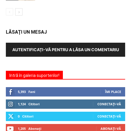
LĂSAȚI UN MESAJ
AUTENTIFICAȚI-VĂ PENTRU A LĂSA UN COMENTARIU
Intră în galeria suporterilor!
5,393
Fani
ÎMI PLACE
1,124
Cititori
CONECTAȚI-VĂ
0
Cititori
CONECTAȚI-VĂ
1,205
Abonați
ABONAȚI-VĂ