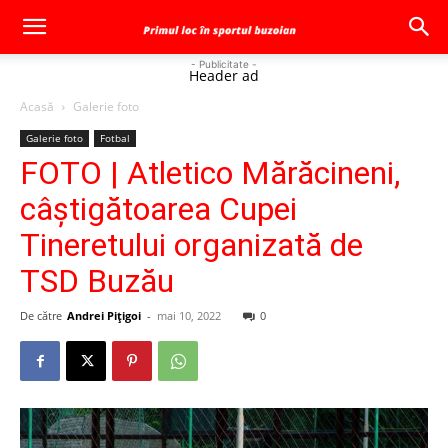
- Publicitate -
Header ad
Acasă
Galerie foto
Galerie foto
Fotbal
FOTO | Atletico Mărăcineni,
câştigătoarea Cupei
Tineretului organizată de
TSD Buzău
De către
Andrei Pițigoi
-
mai 10, 2022
0