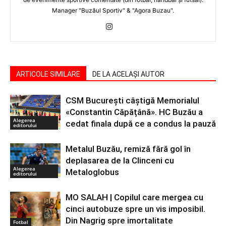
Manager "Buzăul Sportiv" & "Agora Buzau".
ARTICOLE SIMILARE
DE LA ACELAȘI AUTOR
CSM București câștigă Memorialul
«Constantin Căpățână». HC Buzău a
Alegerea
cedat finala după ce a condus la pauză
editorului
Metalul Buzău, remiză fără gol în
deplasarea de la Clinceni cu
Alegerea
Metaloglobus
editorului
MO SALAH | Copilul care mergea cu
cinci autobuze spre un vis imposibil.
Din Nagrig spre imortalitate
Fotbal