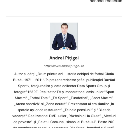
handbal masculin
Andrei Pițigoi
http://www.andreipitigoi.ro
Autor al cărţii „Drum printre ani – Istoria echipei de fotbal Gloria
Buzău 1971 – 2011”. În prezent redactor şef al publicaţiei Buzăul
Sportiv, fotojurnalist şi data collector Data Sports Group şi
fotograf 123RF. Realizator TV şi moderator al emisiunilor "Sport
Maxim", „Fotbal Total”, „TV Sport”, „Eurofotbal”, „Sport Maxim”,
„Arena sportivă” şi „Zona neutră”. Prezentator al emisiunilor „În
spatele uşilor de restaurant”, „Tainele pensiunii” şi "Bilet de
vacanţă". Realizator al DVD-urilor „Războinicii la Ciuta”, „Meciuri
de poveste” şi „Palatul Comunal, simbol al Buzăului”. Peste 200
de evenimente sportive comentate (din fotbal, handbal şi futsal).