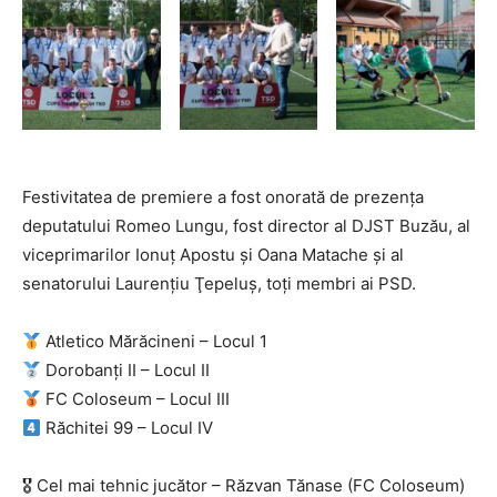
Festivitatea de premiere a fost onorată de prezenţa
deputatului Romeo Lungu, fost director al DJST Buzău, al
viceprimarilor Ionuţ Apostu şi Oana Matache şi al
senatorului Laurenţiu Ţepeluş, toţi membri ai PSD.
Atletico Mărăcineni – Locul 1
Dorobanți II – Locul II
FC Coloseum – Locul III
Răchitei 99 – Locul IV
🎖 Cel mai tehnic jucător – Răzvan Tănase (FC Coloseum)