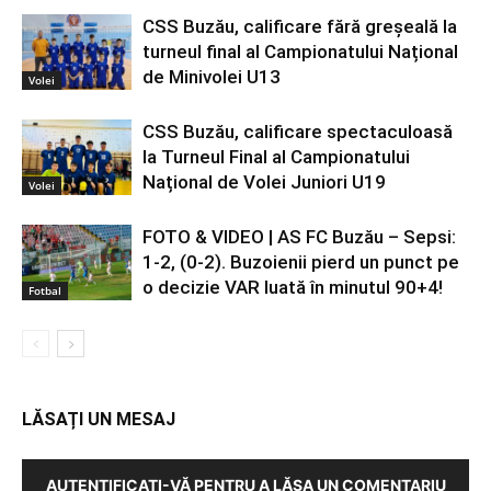
CSS Buzău, calificare fără greșeală la
turneul final al Campionatului Național
de Minivolei U13
Volei
CSS Buzău, calificare spectaculoasă
la Turneul Final al Campionatului
Național de Volei Juniori U19
Volei
FOTO & VIDEO | AS FC Buzău – Sepsi:
1-2, (0-2). Buzoienii pierd un punct pe
o decizie VAR luată în minutul 90+4!
Fotbal
LĂSAȚI UN MESAJ
AUTENTIFICAȚI-VĂ PENTRU A LĂSA UN COMENTARIU