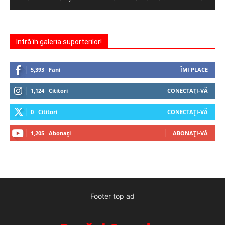
Intră în galeria suporterilor!
5,393
Fani
ÎMI PLACE
1,124
Cititori
CONECTAȚI-VĂ
0
Cititori
CONECTAȚI-VĂ
1,205
Abonați
ABONAȚI-VĂ
Footer top ad