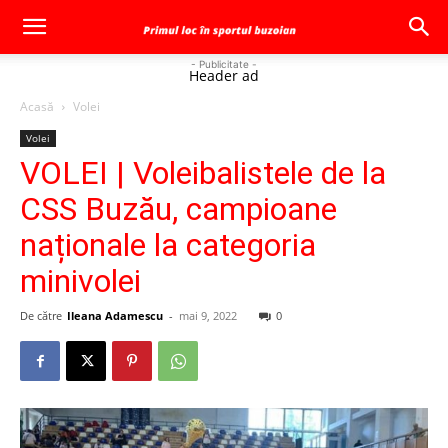
- Publicitate -
Header ad
Acasă
Volei
Volei
VOLEI | Voleibalistele de la
CSS Buzău, campioane
naționale la categoria
minivolei
De către
Ileana Adamescu
-
mai 9, 2022
0