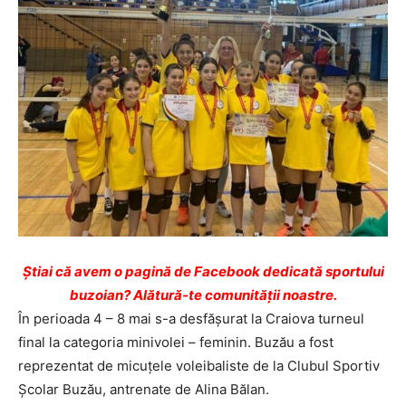
Ştiai că avem o pagină de Facebook dedicată sportului
buzoian? Alătură-te comunității noastre.
În perioada 4 – 8 mai s-a desfășurat la Craiova turneul
final la categoria minivolei – feminin. Buzău a fost
reprezentat de micuțele voleibaliste de la Clubul Sportiv
Școlar Buzău, antrenate de Alina Bălan.