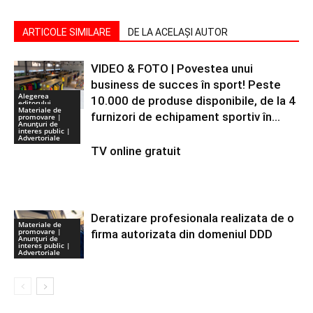
ARTICOLE SIMILARE
DE LA ACELAȘI AUTOR
VIDEO & FOTO | Povestea unui
business de succes în sport! Peste
Alegerea
10.000 de produse disponibile, de la 4
editorului
Materiale de
furnizori de echipament sportiv în...
promovare |
Anunţuri de
interes public |
Advertoriale
TV online gratuit
Deratizare profesionala realizata de o
Materiale de
promovare |
firma autorizata din domeniul DDD
Anunţuri de
interes public |
Advertoriale