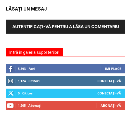
LĂSAȚI UN MESAJ
AUTENTIFICAȚI-VĂ PENTRU A LĂSA UN COMENTARIU
Intră în galeria suporterilor!
5,393
Fani
ÎMI PLACE
1,124
Cititori
CONECTAȚI-VĂ
0
Cititori
CONECTAȚI-VĂ
1,205
Abonați
ABONAȚI-VĂ