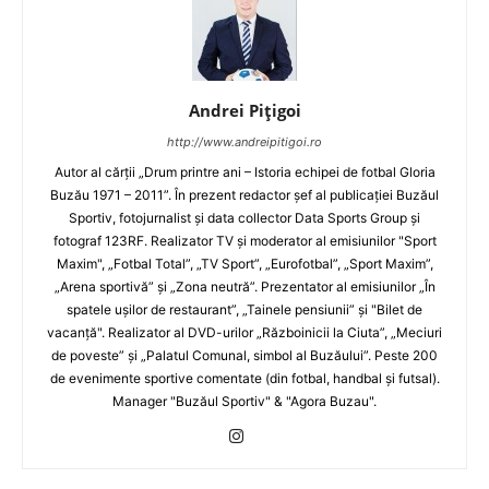
Andrei Pițigoi
http://www.andreipitigoi.ro
Autor al cărţii „Drum printre ani – Istoria echipei de fotbal Gloria
Buzău 1971 – 2011”. În prezent redactor şef al publicaţiei Buzăul
Sportiv, fotojurnalist şi data collector Data Sports Group şi
fotograf 123RF. Realizator TV şi moderator al emisiunilor "Sport
Maxim", „Fotbal Total”, „TV Sport”, „Eurofotbal”, „Sport Maxim”,
„Arena sportivă” şi „Zona neutră”. Prezentator al emisiunilor „În
spatele uşilor de restaurant”, „Tainele pensiunii” şi "Bilet de
vacanţă". Realizator al DVD-urilor „Războinicii la Ciuta”, „Meciuri
de poveste” şi „Palatul Comunal, simbol al Buzăului”. Peste 200
de evenimente sportive comentate (din fotbal, handbal şi futsal).
Manager "Buzăul Sportiv" & "Agora Buzau".