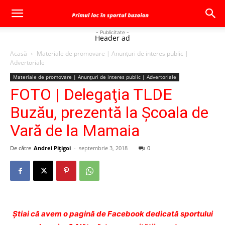
- Publicitate -
Header ad
Acasă
Materiale de promovare | Anunţuri de interes public |
Advertoriale
Materiale de promovare | Anunţuri de interes public | Advertoriale
FOTO | Delegaţia TLDE
Buzău, prezentă la Şcoala de
Vară de la Mamaia
De către
Andrei Pițigoi
-
septembrie 3, 2018
0
Ştiai că avem o pagină de Facebook dedicată sportului