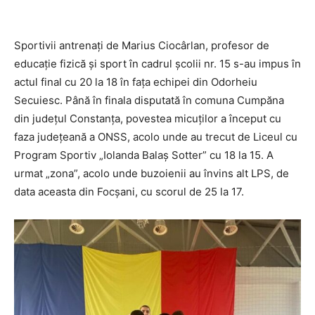
Sportivii antrenaţi de Marius Ciocârlan, profesor de
educaţie fizică şi sport în cadrul şcolii nr. 15 s-au impus în
actul final cu 20 la 18 în faţa echipei din Odorheiu
Secuiesc. Până în finala disputată în comuna Cumpăna
din judeţul Constanţa, povestea micuţilor a început cu
faza judeţeană a ONSS, acolo unde au trecut de Liceul cu
Program Sportiv „Iolanda Balaş Sotter” cu 18 la 15. A
urmat „zona”, acolo unde buzoienii au învins alt LPS, de
data aceasta din Focşani, cu scorul de 25 la 17.