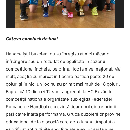
Câteva concluzii de final
Handbaliştii buzoieni nu au înregistrat nici măcar o
înfrângere sau un rezultat de egalitate în sezonul
competiţional încheiat pe primul loc la nivel naţional. Mai
mult, aceştia au marcat în fiecare partidă peste 20 de
goluri şi în nici un joc nu au primit mai mult de 18 goluri.
Faptul că 10 din cei 12 sunt angrenaţi la HC Buzău în
competiţii naţionale organizate sub egida Federaţiei
Române de Handbal reprezintă doar unul dintre primii
paşi către înalta performanţă. Grupa buzoienilor provine
educaţional de la o şcoală care de-a lungul timpului a
valorificat aptitudinile sportive ale elevilor săi la nivel