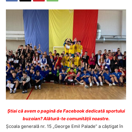
Ştiai că avem o pagină de Facebook dedicată sportului
buzoian? Alătură-te comunității noastre.
Şcoala generală nr. 15 „George Emil Palade” a câştigat în