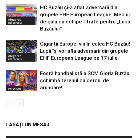
HC Buzău și-a aflat adversarii din
grupele EHF European League. Meciuri
Alegerea
de gală cu echipe titrate pentru „Lupii
editorului
Buzăului”
Giganții Europei vin în calea HC Buzău!
Lupii își vor afla adversarii din grupele
Alegerea
EHF European League pe 17 iulie
editorului
Fostă handbalistă a SCM Gloria Buzău
schimbă terenul cu cercul de
aruncare!
Atletism
LĂSAȚI UN MESAJ