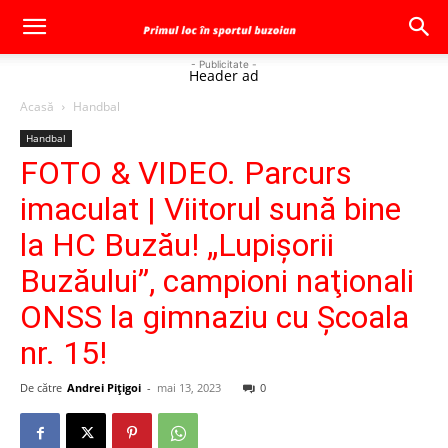
- Publicitate -
Header ad
Acasă
Handbal
Handbal
FOTO & VIDEO. Parcurs
imaculat | Viitorul sună bine
la HC Buzău! „Lupişorii
Buzăului”, campioni naţionali
ONSS la gimnaziu cu Şcoala
nr. 15!
De către
Andrei Pițigoi
-
mai 13, 2023
0