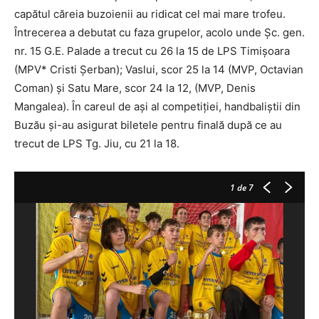
capătul căreia buzoienii au ridicat cel mai mare trofeu.
Întrecerea a debutat cu faza grupelor, acolo unde Şc. gen.
nr. 15 G.E. Palade a trecut cu 26 la 15 de LPS Timişoara
(MPV* Cristi Şerban); Vaslui, scor 25 la 14 (MVP, Octavian
Coman) şi Satu Mare, scor 24 la 12, (MVP, Denis
Mangalea). În careul de aşi al competiţiei, handbaliştii din
Buzău şi-au asigurat biletele pentru finală după ce au
trecut de LPS Tg. Jiu, cu 21 la 18.
1
de 7