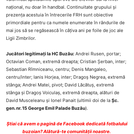
naţional, nu doar în handbal. Continuitate grupului şi
prezenţa acestuia în întrecerile FRH sunt obiective
primordiale pentru ca numele enumerate în rândurile de
mai jos să se regăsească în câţiva ani pe foile de joc ale
Ligii Zimbrilor.
Jucători legitimaţi la HC Buzău:
Andrei Rusen, portar;
Octavian Coman, extremă dreapta; Cristian Şerban, inter;
Sebastian Rîmniceanu, centru; Denis Mangaleo,
centru/inter; Ianis Horjea, inter; Dragoş Negrea, extremă
stânga; Andrei Matei, pivot; David Lăcătuş, extremă
stânga şi Dragoş Voiculaş, extremă dreapta, alături de
David Musceleanu şi Ionel Panait (ultimii doi de la
Şc.
gen. nr. 15 George Emil Palade Buzău
).
Ştiai că avem o pagină de Facebook dedicată fotbalului
buzoian? Alătură-te comunității noastre.