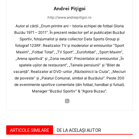
Andrei Pițigoi
http://www.andreipitigoi.ro
Autor al cărţii „Drum printre ani – Istoria echipei de fotbal Gloria
Buzău 1971 – 2011”. În prezent redactor şef al publicaţiei Buzăul
Sportiv, fotojurnalist şi data collector Data Sports Group şi
fotograf 123RF. Realizator TV şi moderator al emisiunilor "Sport
Maxim", „Fotbal Total”, „TV Sport”, „Eurofotbal”, „Sport Maxim”,
„Arena sportivă” şi „Zona neutră”. Prezentator al emisiunilor „În
spatele uşilor de restaurant”, „Tainele pensiunii” şi "Bilet de
vacanţă". Realizator al DVD-urilor „Războinicii la Ciuta”, „Meciuri
de poveste” şi „Palatul Comunal, simbol al Buzăului”. Peste 200
de evenimente sportive comentate (din fotbal, handbal şi futsal).
Manager "Buzăul Sportiv" & "Agora Buzau".
ARTICOLE SIMILARE
DE LA ACELAȘI AUTOR