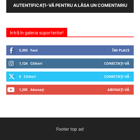
AUTENTIFICAȚI-VĂ PENTRU A LĂSA UN COMENTARIU
Intră în galeria suporterilor!
5,393
Fani
ÎMI PLACE
1,124
Cititori
CONECTAȚI-VĂ
0
Cititori
CONECTAȚI-VĂ
1,205
Abonați
ABONAȚI-VĂ
Footer top ad