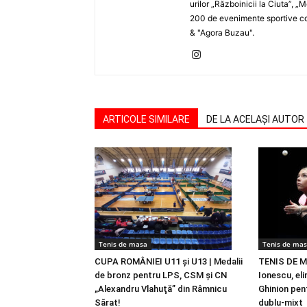
urilor „Războinicii la Ciuta”, 
200 de evenimente sportive com
& "Agora Buzau".
ARTICOLE SIMILARE
DE LA ACELAȘI AUTOR
Tenis de masa
Tenis de ma
CUPA ROMÂNIEI U11 şi U13 | Medalii
TENIS DE MA
de bronz pentru LPS, CSM şi CN
Ionescu, eli
„Alexandru Vlahuţă” din Râmnicu
Ghinion pent
Sărat!
dublu-mixt