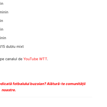
lin
minin
in
lin
inin
U15 dublu mixt
 pe canalul de
YouTube WTT
.
dicată fotbalului buzoian? Alătură-te comunității
noastre.