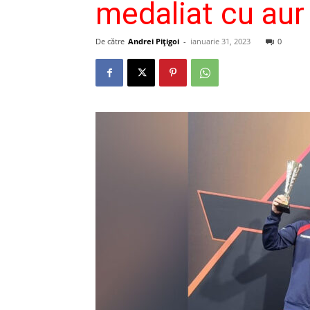
medaliat cu aur 
De către
Andrei Pițigoi
-
ianuarie 31, 2023
0