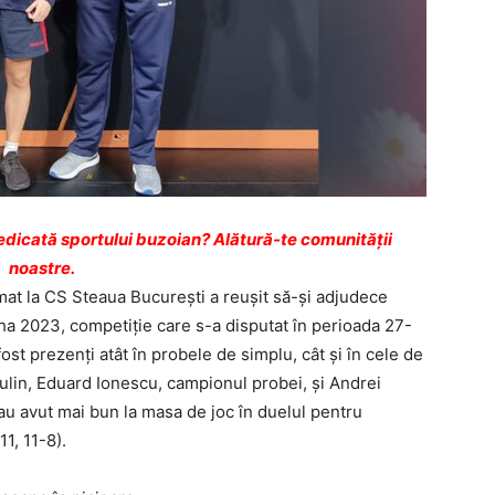
dicată sportului buzoian? Alătură-te comunității
noastre.
at la CS Steaua Bucureşti a reuşit să-şi adjudece
 2023, competiţie care s-a disputat în perioada 27-
ost prezenţi atât în probele de simplu, cât şi în cele de
culin, Eduard Ionescu, campionul probei, și Andrei
e au avut mai bun la masa de joc în duelul pentru
1, 11-8).