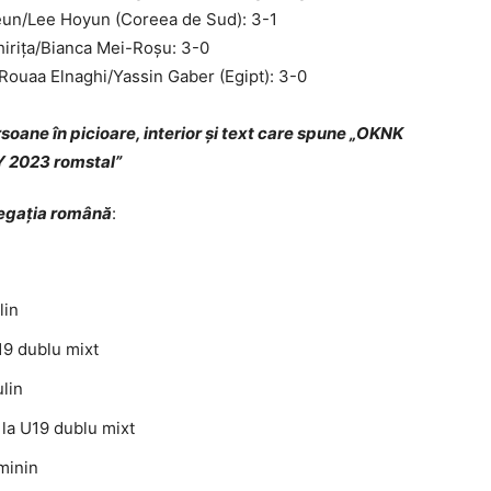
eun/Lee Hoyun (Coreea de Sud): 3-1
Chirița/Bianca Mei-Roșu: 3-0
Rouaa Elnaghi/Yassin Gaber (Egipt): 3-0
legaţia română
:
lin
19 dublu mixt
ulin
 la U19 dublu mixt
minin