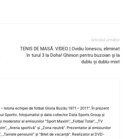
Articolul următor
TENIS DE MASĂ. VIDEO | Ovidiu Ionescu, eliminat
a
în turul 3 la Doha! Ghinion pentru buzoian şi la
dublu şi dublu-mixt
i – Istoria echipei de fotbal Gloria Buzău 1971 – 2011”. În prezent
ul Sportiv, fotojurnalist şi data collector Data Sports Group şi
i moderator al emisiunilor "Sport Maxim", „Fotbal Total”, „TV
xim”, „Arena sportivă” şi „Zona neutră”. Prezentator al emisiunilor
”, „Tainele pensiunii” şi "Bilet de vacanţă". Realizator al DVD-