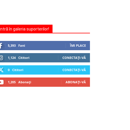
Intră în galeria suporterilor!
5,393
Fani
ÎMI PLACE
1,124
Cititori
CONECTAȚI-VĂ
0
Cititori
CONECTAȚI-VĂ
1,205
Abonați
ABONAȚI-VĂ