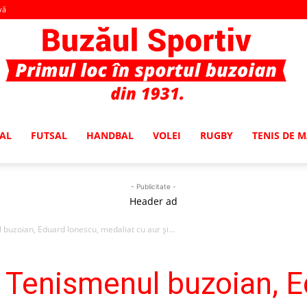
vă
AL
FUTSAL
HANDBAL
VOLEI
RUGBY
TENIS DE 
Buzaul
- Publicitate -
Header ad
uzoian, Eduard Ionescu, medaliat cu aur şi...
Sportiv
 Tenismenul buzoian, E