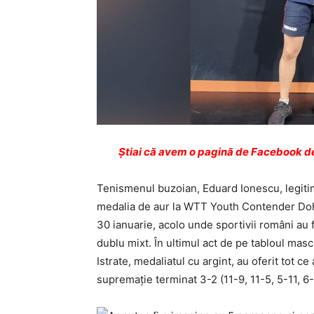
Ştiai că avem o pagină de Facebook de
Tenismenul buzoian, Eduard Ionescu, legitim
medalia de aur la WTT Youth Contender Doha
30 ianuarie, acolo unde sportivii români au f
dublu mixt. În ultimul act de pe tabloul mas
Istrate, medaliatul cu argint, au oferit tot c
supremație terminat 3-2 (11-9, 11-5, 5-11, 6-1