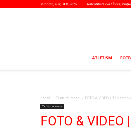
sâmbătă, august 8, 2026
Autentificați-vă / Înregistrați-
ATLETISM
FOTB
Acasă
Tenis de masa
FOTO & VIDEO | Tenismenul b
Tenis de masa
FOTO & VIDEO |