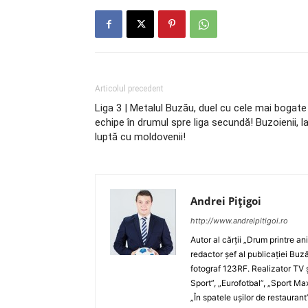
Articolul precedent
Liga 3 | Metalul Buzău, duel cu cele mai bogate
echipe în drumul spre liga secundă! Buzoienii, l
luptă cu moldovenii!
Andrei Pițigoi
http://www.andreipitigoi.ro
Autor al cărţii „Drum printre an
redactor şef al publicaţiei Buză
fotograf 123RF. Realizator TV ş
Sport”, „Eurofotbal”, „Sport Ma
„În spatele uşilor de restaurant