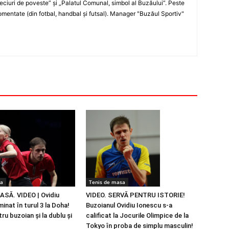
„Meciuri de poveste” şi „Palatul Comunal, simbol al Buzăului”. Peste
entate (din fotbal, handbal şi futsal). Manager "Buzăul Sportiv"
sa
Tenis de masa
SĂ. VIDEO | Ovidiu
VIDEO. SERVĂ PENTRU ISTORIE!
minat în turul 3 la Doha!
Buzoianul Ovidiu Ionescu s-a
ru buzoian şi la dublu şi
calificat la Jocurile Olimpice de la
Tokyo în proba de simplu masculin!