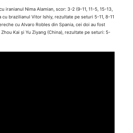
cu iranianul Nima Alamian, scor: 3-2 (9-11, 11-5, 15-13,
 cu brazilianul Vitor Ishiy, rezultate pe seturi 5-11, 8-11
pereche cu Alvaro Robles din Spania, cei doi au fost
 Zhou Kai şi Yu Ziyang (China), rezultate pe seturi: 5-