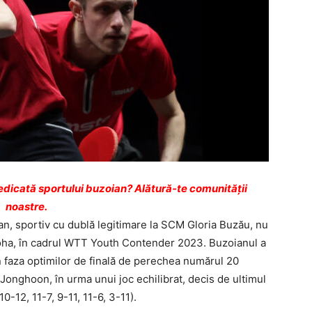
dicată sportului buzoian? Alătură-te comunității
noastre.
n, sportiv cu dublă legitimare la SCM Gloria Buzău, nu
 Doha, în cadrul WTT Youth Contender 2023. Buzoianul a
în faza optimilor de finală de perechea numărul 20
onghoon, în urma unui joc echilibrat, decis de ultimul
10-12, 11-7, 9-11, 11-6, 3-11).