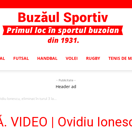
AL
FUTSAL
HANDBAL
VOLEI
RUGBY
TENIS DE 
Buzaul
- Publicitate -
Header ad
u Ionescu, eliminat în turul 3 la...
Sportiv
VIDEO | Ovidiu Ionescu