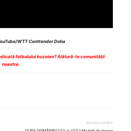
 YouTube/WTT Conttender Doha
dicată fotbalului buzoian? Alătură-te comunității
noastre.
Articolul următor