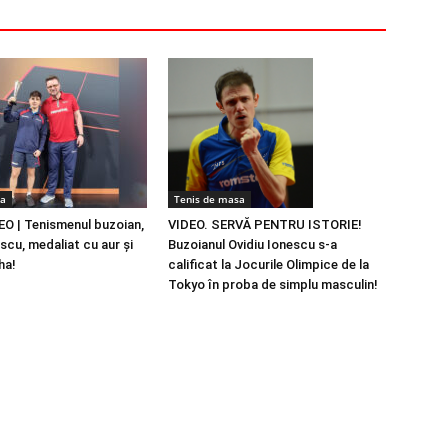
sa
Tenis de masa
O | Tenismenul buzoian,
VIDEO. SERVĂ PENTRU ISTORIE!
scu, medaliat cu aur şi
Buzoianul Ovidiu Ionescu s-a
ha!
calificat la Jocurile Olimpice de la
Tokyo în proba de simplu masculin!