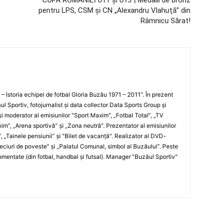
CUPA ROMÂNIEI U11 şi U13 | Medalii de bronz
pentru LPS, CSM şi CN „Alexandru Vlahuţă” din
Râmnicu Sărat!
i – Istoria echipei de fotbal Gloria Buzău 1971 – 2011”. În prezent
ul Sportiv, fotojurnalist şi data collector Data Sports Group şi
i moderator al emisiunilor "Sport Maxim", „Fotbal Total”, „TV
xim”, „Arena sportivă” şi „Zona neutră”. Prezentator al emisiunilor
”, „Tainele pensiunii” şi "Bilet de vacanţă". Realizator al DVD-
„Meciuri de poveste” şi „Palatul Comunal, simbol al Buzăului”. Peste
entate (din fotbal, handbal şi futsal). Manager "Buzăul Sportiv"