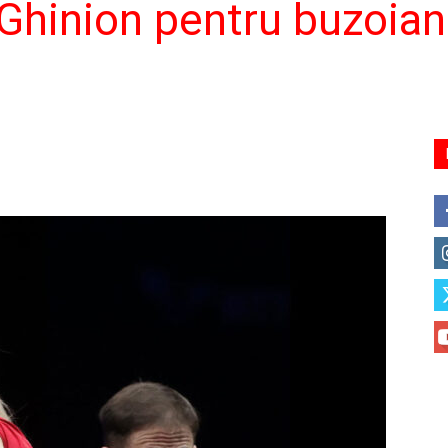
 Ghinion pentru buzoian 