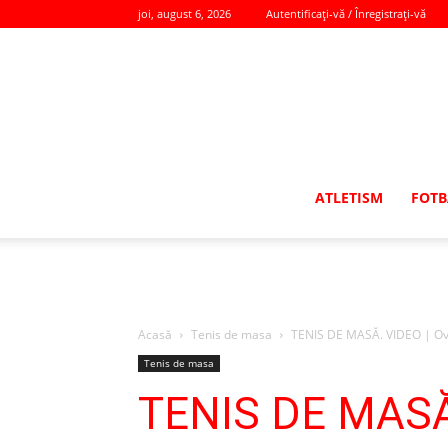
joi, august 6, 2026
Autentificați-vă / Înregistrați-vă
ATLETISM
FOTB
Acasă
Tenis de masa
TENIS DE MASĂ. VIDEO | Ovidi
Tenis de masa
TENIS DE MASĂ. 