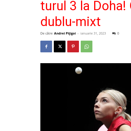
turul 3 la Doha!
dublu-mixt
De către
Andrei Pițigoi
-
ianuarie 31, 2023
0