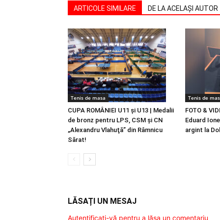
ARTICOLE SIMILARE
DE LA ACELAȘI AUTOR
Tenis de masa
Tenis de ma
CUPA ROMÂNIEI U11 şi U13 | Medalii
FOTO & VIDE
de bronz pentru LPS, CSM şi CN
Eduard Ione
„Alexandru Vlahuţă” din Râmnicu
argint la Do
Sărat!
LĂSAȚI UN MESAJ
Autentificați-vă pentru a lăsa un comentariu