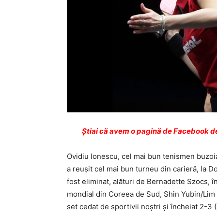
Ştiai că avem o pagină de Facebook de
Ovidiu Ionescu, cel mai bun tenismen buzoia
a reuşit cel mai bun turneu din carieră, la
fost eliminat, alături de Bernadette Szocs, 
mondial din Coreea de Sud, Shin Yubin/Lim J
set cedat de sportivii noștri și încheiat 2-3 (