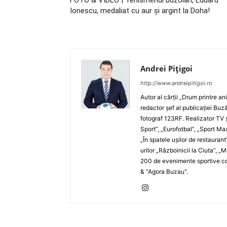
FOTO & VIDEO | Tenismenul buzoian, Eduard
Ionescu, medaliat cu aur şi argint la Doha!
Andrei Pițigoi
http://www.andreipitigoi.ro
Autor al cărţii „Drum printre an
redactor şef al publicaţiei Buză
fotograf 123RF. Realizator TV ş
Sport”, „Eurofotbal”, „Sport Ma
„În spatele uşilor de restaurant
urilor „Războinicii la Ciuta”, 
200 de evenimente sportive com
& "Agora Buzau".