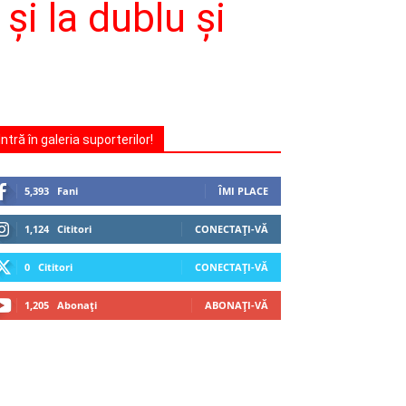
şi la dublu şi
Intră în galeria suporterilor!
5,393
Fani
ÎMI PLACE
1,124
Cititori
CONECTAȚI-VĂ
0
Cititori
CONECTAȚI-VĂ
1,205
Abonați
ABONAȚI-VĂ