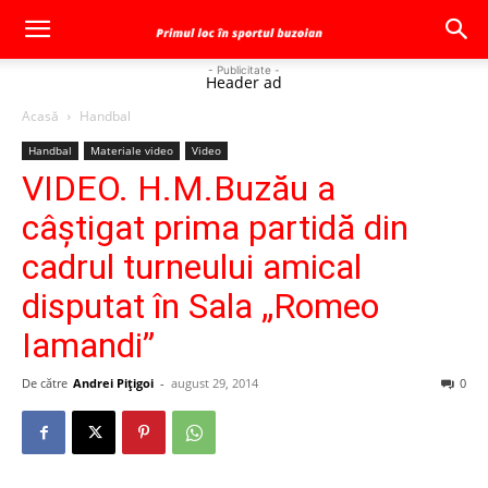
- Publicitate -
Header ad
Acasă
Handbal
Handbal
Materiale video
Video
VIDEO. H.M.Buzău a
câștigat prima partidă din
cadrul turneului amical
disputat în Sala „Romeo
Iamandi”
De către
Andrei Pițigoi
-
august 29, 2014
0