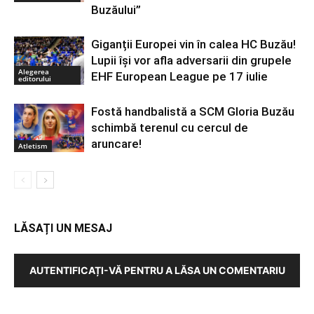
Buzăului”
Giganții Europei vin în calea HC Buzău!
Lupii își vor afla adversarii din grupele
Alegerea
EHF European League pe 17 iulie
editorului
Fostă handbalistă a SCM Gloria Buzău
schimbă terenul cu cercul de
aruncare!
Atletism
LĂSAȚI UN MESAJ
AUTENTIFICAȚI-VĂ PENTRU A LĂSA UN COMENTARIU