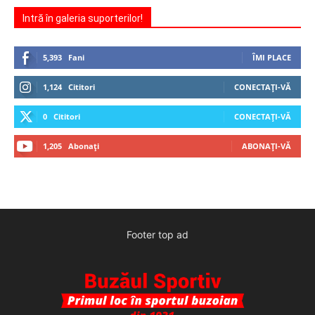
Intră în galeria suporterilor!
5,393
Fani
ÎMI PLACE
1,124
Cititori
CONECTAȚI-VĂ
0
Cititori
CONECTAȚI-VĂ
1,205
Abonați
ABONAȚI-VĂ
Footer top ad