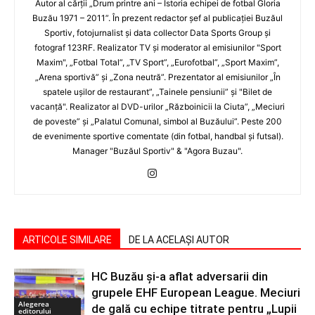
Autor al cărţii „Drum printre ani – Istoria echipei de fotbal Gloria
Buzău 1971 – 2011”. În prezent redactor şef al publicaţiei Buzăul
Sportiv, fotojurnalist şi data collector Data Sports Group şi
fotograf 123RF. Realizator TV şi moderator al emisiunilor "Sport
Maxim", „Fotbal Total”, „TV Sport”, „Eurofotbal”, „Sport Maxim”,
„Arena sportivă” şi „Zona neutră”. Prezentator al emisiunilor „În
spatele uşilor de restaurant”, „Tainele pensiunii” şi "Bilet de
vacanţă". Realizator al DVD-urilor „Războinicii la Ciuta”, „Meciuri
de poveste” şi „Palatul Comunal, simbol al Buzăului”. Peste 200
de evenimente sportive comentate (din fotbal, handbal şi futsal).
Manager "Buzăul Sportiv" & "Agora Buzau".
ARTICOLE SIMILARE
DE LA ACELAȘI AUTOR
HC Buzău și-a aflat adversarii din
grupele EHF European League. Meciuri
Alegerea
de gală cu echipe titrate pentru „Lupii
editorului