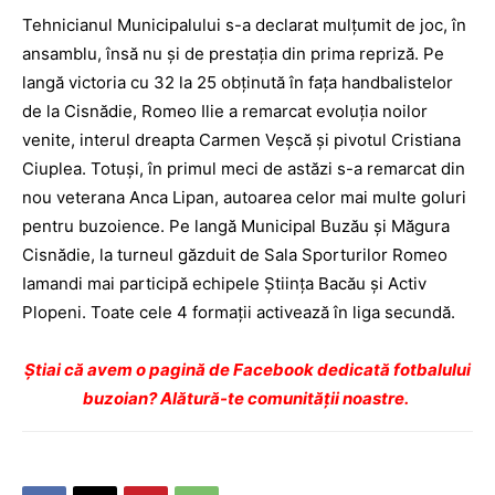
Tehnicianul Municipalului s-a declarat mulțumit de joc, în
ansamblu, însă nu și de prestația din prima repriză. Pe
langă victoria cu 32 la 25 obținută în fața handbalistelor
de la Cisnădie, Romeo Ilie a remarcat evoluția noilor
venite, interul dreapta Carmen Veşcă şi pivotul Cristiana
Ciuplea. Totuși, în primul meci de astăzi s-a remarcat din
nou veterana Anca Lipan, autoarea celor mai multe goluri
pentru buzoience. Pe langă Municipal Buzău și Măgura
Cisnădie, la turneul găzduit de Sala Sporturilor Romeo
Iamandi mai participă echipele Știința Bacău și Activ
Plopeni. Toate cele 4 formații activează în liga secundă.
Ştiai că avem o pagină de Facebook dedicată fotbalului
buzoian? Alătură-te comunității noastre.