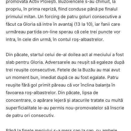
promovata Activ Ploiești. Buzoiencele s-au chinuit, la
propriu, în prima repriză, fiind conduse până pe finalul
primului mitan. Un forcing de patru goluri consecutive a
făcut ca Gloria să intre în avantaj (13 la 10), iar fanii care
urmăreau partida on-line sperau că cele trei puncte vor
intra, în cele din urmă, în contul roș-albastrelor.
Din păcate, startul celui de-al doilea act al meciului a fost
slab pentru Gloria. Adversarele au reușit să egaleze după
trei reușite consecutive. Fetele de la Buzău au mai avut
un moment bun, imediat după ce au fost egalate. Patru
reușite fără gol primit păreau că vor înclina balanța în
favoarea roș-albastrelor. Din păcate, lipsa de
concentrare, o apărare lejeră și atacurile tratate cu multă
superficialitate le-au permis nou-promovatelor să înscrie
de patru ori consecutiv.
Până la finele meciului s-a mers cap la cap, cu ambele