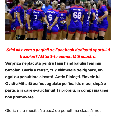
Ştiai că avem o pagină de Facebook dedicată sportului
buzoian? Alătură-te comunității noastre.
Surpriză neplăcută pentru fanii handbalului feminin
buzoian. Gloria a reușit, cu ghilimelele de rigoare, un
egal cu penultima clasată, Activ Ploiești. Elevele lui
Ovidiu Mihailă au fost egalate pe final de meci, după o
partidă în care s-au chinuit, la propriu, în compania unei
nou promovate.
Gloria nu a reușit să treacă de penultima clasată, nou