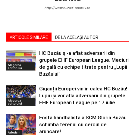
http://www.buzaul-sportiv.ro
ARTICOLE SIMILARE
DE LA ACELAȘI AUTOR
HC Buzău și-a aflat adversarii din
grupele EHF European League. Meciuri
Alegerea
de gală cu echipe titrate pentru „Lupii
editorului
Buzăului”
Giganții Europei vin în calea HC Buzău!
Lupii își vor afla adversarii din grupele
Alegerea
EHF European League pe 17 iulie
editorului
Fostă handbalistă a SCM Gloria Buzău
schimbă terenul cu cercul de
aruncare!
Atletism