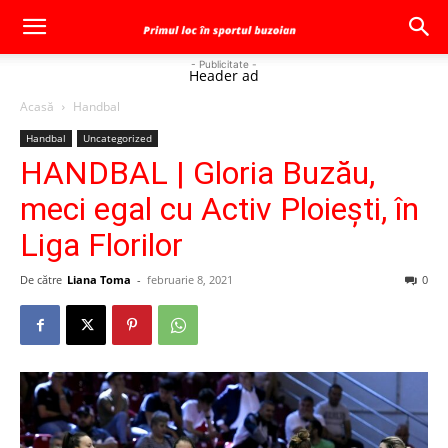
- Publicitate -
Header ad
Acasă
Handbal
Handbal
Uncategorized
HANDBAL | Gloria Buzău,
meci egal cu Activ Ploiești, în
Liga Florilor
De către
Liana Toma
-
februarie 8, 2021
0