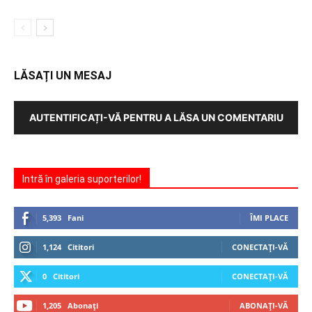
LĂSAȚI UN MESAJ
AUTENTIFICAȚI-VĂ PENTRU A LĂSA UN COMENTARIU
Intră în galeria suporterilor!
5,393
Fani
ÎMI PLACE
1,124
Cititori
CONECTAȚI-VĂ
0
Cititori
CONECTAȚI-VĂ
1,205
Abonați
ABONAȚI-VĂ