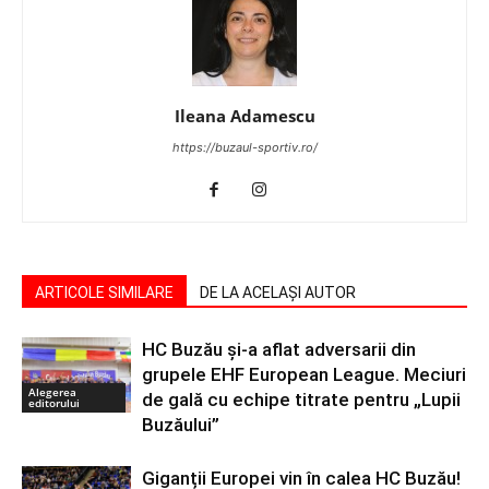
Ileana Adamescu
https://buzaul-sportiv.ro/
ARTICOLE SIMILARE
DE LA ACELAȘI AUTOR
HC Buzău și-a aflat adversarii din
grupele EHF European League. Meciuri
Alegerea
de gală cu echipe titrate pentru „Lupii
editorului
Buzăului”
Giganții Europei vin în calea HC Buzău!