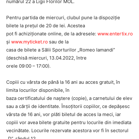
numărul 22 a Ligii Florilor MOL.
Pentru partida de miercuri, clubul pune la dispoziție
bilete la prețul de 20 de lei. Acestea
pot fi achiziționate online, de la adresele:
www.entertix.ro
și
www.myticket.ro
sau de la
casa de bilete a Sălii Sporturilor „Romeo Iamandi”
(deschisă miercuri, 13.04.2022, între
orele 09:00 – 17:00).
Copiii cu vârsta de până la 16 ani au acces gratuit, în
limita locurilor disponibile, în
baza certificatului de naștere (copie), a carnetului de elev
sau a cărții de identitate. Însoțitorii copiilor, ce depășesc
vârsta de 16 ani, vor plăti biletul de acces la meci, iar
copiii vor avea bilete gratuite pentru locurile din imediata
vecinătate. Locurile rezervate acestora vor fi în sectorul
„D”, rândul 12.