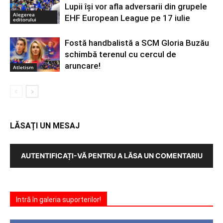
Lupii își vor afla adversarii din grupele
Alegerea
EHF European League pe 17 iulie
editorului
Fostă handbalistă a SCM Gloria Buzău
schimbă terenul cu cercul de
aruncare!
Atletism
LĂSAȚI UN MESAJ
AUTENTIFICAȚI-VĂ PENTRU A LĂSA UN COMENTARIU
Intră în galeria suporterilor!