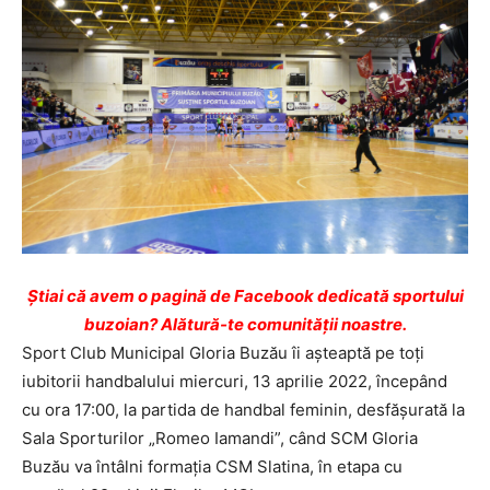
Ştiai că avem o pagină de Facebook dedicată sportului
buzoian? Alătură-te comunității noastre.
Sport Club Municipal Gloria Buzău îi așteaptă pe toți
iubitorii handbalului miercuri, 13 aprilie 2022, începând
cu ora 17:00, la partida de handbal feminin, desfășurată la
Sala Sporturilor „Romeo Iamandi”, când SCM Gloria
Buzău va întâlni formația CSM Slatina, în etapa cu