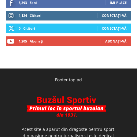
5,393
Fani
ÎMI PLACE
1,124
Cititori
CONECTAȚI-VĂ
0
Cititori
CONECTAȚI-VĂ
1,205
Abonați
ABONAȚI-VĂ
Footer top ad
Acest site a apărut din dragoste pentru sport,
din pasiune pentru jurnalism şi este dedicat