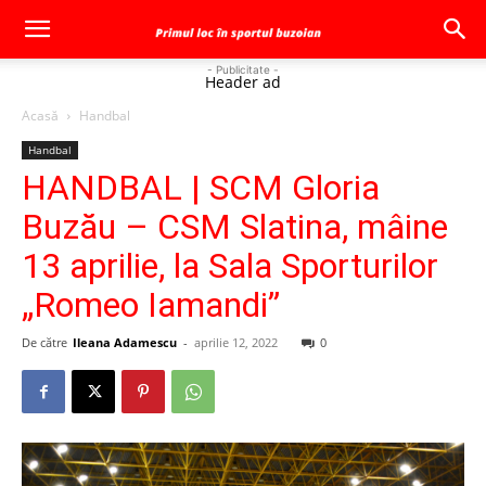
- Publicitate -
Header ad
Acasă
Handbal
Handbal
HANDBAL | SCM Gloria
Buzău – CSM Slatina, mâine
13 aprilie, la Sala Sporturilor
„Romeo Iamandi”
De către
Ileana Adamescu
-
aprilie 12, 2022
0