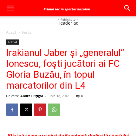
- Publicitate -
Header ad
Acasă
Fotbal
Fotbal
Irakianul Jaber şi „generalul”
Ionescu, foşti jucători ai FC
Gloria Buzău, în topul
marcatorilor din L4
De către
Andrei Pițigoi
-
iunie 18, 2018
0
Ştiai că avem o pagină de Facebook dedicată sportului