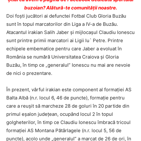
buzoian? Alătură-te comunității noastre.
Doi foşti jucători ai defunctei Fotbal Club Gloria Buzău
sunt în topul marcatorilor din Liga a IV-a de Buzău.
Atacantul irakian Salih Jaber şi mijlocaşul Claudiu Ionescu
sunt printre primii marcatori ai Ligii lu` Petre. Printre
echipele embematice pentru care Jaber a evoluat în
România se numără Universitatea Craiova şi Gloria
Buzău, în timp ce „generalul” Ionescu nu mai are nevoie
de nici o prezentare.
În prezent, vârful irakian este component al formaţiei AS
Balta Albă (n.r. locul 6, 46 de puncte), formaţie pentru
care a reuşit să marcheze 28 de goluri în 20 partide din
primul eşalon judeţean, ocupând locul 2 în topul
golgheterilor, în timp ce Claudiu Ionescu îmbracă tricoul
formaţiei AS Montana Pătârlagele (n.r. locul 5, 56 de
puncte), acolo unde „generalul” a marcat de 26 de ori, în