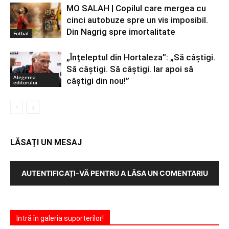
MO SALAH | Copilul care mergea cu
cinci autobuze spre un vis imposibil.
Din Nagrig spre imortalitate
Fotbal
„Înțeleptul din Hortaleza”: „Să câștigi.
Să câștigi. Să câștigi. Iar apoi să
Alegerea
câștigi din nou!”
editorului
LĂSAȚI UN MESAJ
AUTENTIFICAȚI-VĂ PENTRU A LĂSA UN COMENTARIU
Intră în galeria suporterilor!