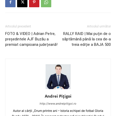
Articolul precedent
Articolul următor
FOTO & VIDEO | Adrian Petre,
RALLY RAID | Mai puţin de o
preşedintele AJF Buzău a
săptămână până la cea de-a
premiat campioana judeţeană!
treia ediţie a BAJA 500
Andrei Pițigoi
http://www.andreipitigoi.ro
Autor al cărţii „Drum printre ani – Istoria echipei de fotbal Gloria