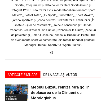
Buzău 1971 – 2011”. În prezent redactor şef al publicaţiei Buzăul
Sportiv, fotojurnalist şi data collector Data Sports Group şi
fotograf 123RF. Realizator TV şi moderator al emisiunilor "Sport
Maxim", „Fotbal Total”, „TV Sport”, „Eurofotbal”, „Sport Maxim”,
„Arena sportivă” şi „Zona neutră”. Prezentator al emisiunilor „În
spatele uşilor de restaurant”, „Tainele pensiunii” şi "Bilet de
vacanţă". Realizator al DVD-urilor „Războinicii la Ciuta”, „Meciuri
de poveste” şi „Palatul Comunal, simbol al Buzăului”. Peste 200
de evenimente sportive comentate (din fotbal, handbal şi futsal).
Manager "Buzăul Sportiv" & "Agora Buzau".
ARTICOLE SIMILARE
DE LA ACELAȘI AUTOR
Metalul Buzău, remiză fără gol în
deplasarea de la Clinceni cu
Alegerea
Metaloglobus
editorului