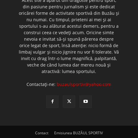
Acest site a apărut din dragoste pentru sport,
din pasiune pentru jurnalism şi este dedicat
oricărei forme de activitate sportivă din Buzău şi
nu numai. Cu timpul, prieteni ai mei şi ai
sportului s-au alăturat acestui demers, pentru a
construi ceea ce vedeţi acum. Oricine simte
nevoia e invitat să-şi spună părerea despre
orice legat de sport, însă atenţie: nicio formă de
limbaj vulgar şi nicio jignire nu vor fi tolerate. Vă
invit cu drag într-o lume magnifică, palpitantă,
veche de când lumea dar mereu nouă şi
atractivă: lumea sportului.
Contactați-ne:
buzaulsportiv@yahoo.com
Contact
Emisiunea BUZĂUL SPORTIV