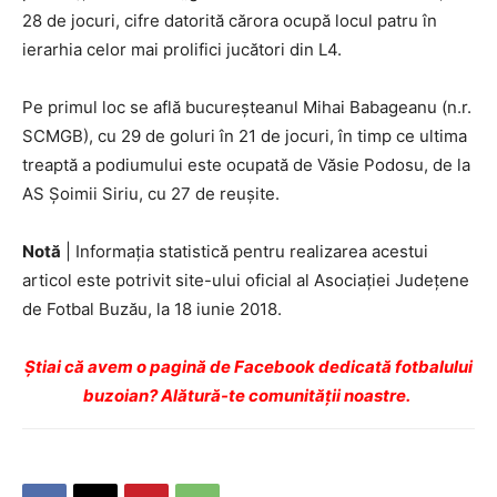
28 de jocuri, cifre datorită cărora ocupă locul patru în
ierarhia celor mai prolifici jucători din L4.
Pe primul loc se află bucureşteanul Mihai Babageanu (n.r.
SCMGB), cu 29 de goluri în 21 de jocuri, în timp ce ultima
treaptă a podiumului este ocupată de Văsie Podosu, de la
AS Şoimii Siriu, cu 27 de reuşite.
Notă
| Informaţia statistică pentru realizarea acestui
articol este potrivit site-ului oficial al Asociaţiei Judeţene
de Fotbal Buzău, la 18 iunie 2018.
Ştiai că avem o pagină de Facebook dedicată fotbalului
buzoian? Alătură-te comunității noastre.