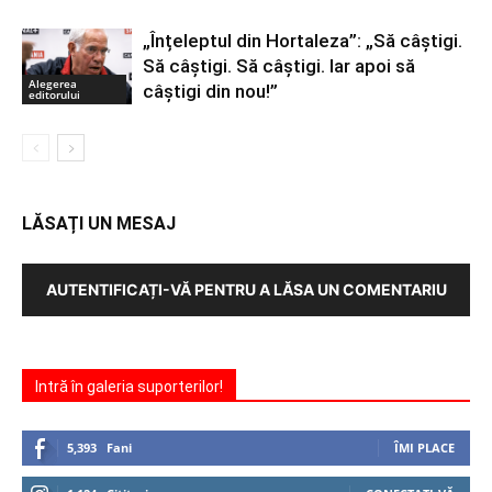
„Înțeleptul din Hortaleza”: „Să câștigi.
Să câștigi. Să câștigi. Iar apoi să
Alegerea
câștigi din nou!”
editorului
LĂSAȚI UN MESAJ
AUTENTIFICAȚI-VĂ PENTRU A LĂSA UN COMENTARIU
Intră în galeria suporterilor!
5,393
Fani
ÎMI PLACE