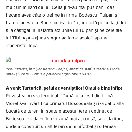
mult un miliard de lei. Ceilalți n-au mai pus bani, deși
fiecare avea câte o treime în firmă: Bodescu, Tulpan și
fratele acestuia. Bodescu i-a dat în judecată pe ceilalți doi
și a câștigat în instanță acțiunile lui Tulpan și pe cele ale
lui Tibi. Așa a ajuns singur acționar acolo”, spune
afaceristul local.
Ionel Turturică, în mijloc pe rândul de jos, alături de staff-ul tehnic al Gloriei
Buzău şi Costel Bucur la o petrecere organizată la VIDATI.
A venit Turturică, șeful adventiștilor! Omul e bine înfipt
Povestea nu s-a terminat. ”După ce a ieșit din firmă,
Viorel s-a învârtit cu primarul Boșcodeală și i-a dat o altă
bucată de teren, în spatele acestui teren deținut de
Bodescu. I-a dat-o într-o zonă mai ascunsă, sub stadion,
unde a construit un alt teren de minifotbal și o terasă”.