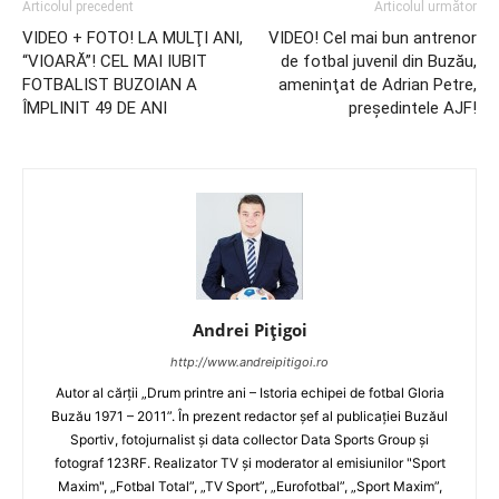
Articolul precedent
Articolul următor
VIDEO + FOTO! LA MULŢI ANI,
VIDEO! Cel mai bun antrenor
“VIOARĂ”! CEL MAI IUBIT
de fotbal juvenil din Buzău,
FOTBALIST BUZOIAN A
ameninţat de Adrian Petre,
ÎMPLINIT 49 DE ANI
preşedintele AJF!
Andrei Pițigoi
http://www.andreipitigoi.ro
Autor al cărţii „Drum printre ani – Istoria echipei de fotbal Gloria
Buzău 1971 – 2011”. În prezent redactor şef al publicaţiei Buzăul
Sportiv, fotojurnalist şi data collector Data Sports Group şi
fotograf 123RF. Realizator TV şi moderator al emisiunilor "Sport
Maxim", „Fotbal Total”, „TV Sport”, „Eurofotbal”, „Sport Maxim”,