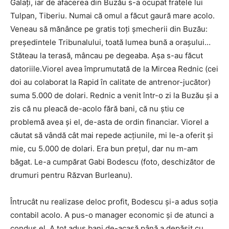
Galați, iar de afacerea din Buzău s-a ocupat fratele lui
Tulpan, Tiberiu. Numai că omul a făcut gaură mare acolo.
Veneau să mănânce pe gratis toți șmecherii din Buzău:
președintele Tribunalului, toată lumea bună a orașului…
Stăteau la terasă, mâncau pe degeaba. Așa s-au făcut
datoriile.Viorel avea împrumutată de la Mircea Rednic (cei
doi au colaborat la Rapid în calitate de antrenor-jucător)
suma 5.000 de dolari. Rednic a venit într-o zi la Buzău și a
zis că nu pleacă de-acolo fără bani, că nu știu ce
problemă avea și el, de-asta de ordin financiar. Viorel a
căutat să vândă cât mai repede acțiunile, mi le-a oferit și
mie, cu 5.000 de dolari. Era bun prețul, dar nu m-am
băgat. Le-a cumpărat Gabi Bodescu (foto, deschizător de
drumuri pentru Răzvan Burleanu).
Întrucât nu realizase deloc profit, Bodescu și-a adus soția
contabil acolo. A pus-o manager economic și de atunci a
condus el. A tot adus bani de-acasă până a depășit cu