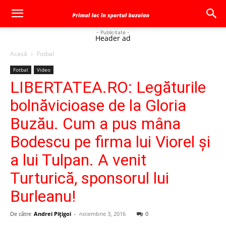
- Publicitate -
Header ad
Acasă
Fotbal
Fotbal
Video
LIBERTATEA.RO: Legăturile
bolnăvicioase de la Gloria
Buzău. Cum a pus mâna
Bodescu pe firma lui Viorel și
a lui Tulpan. A venit
Turturică, sponsorul lui
Burleanu!
De către
Andrei Pițigoi
-
noiembrie 3, 2016
0