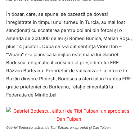
În dosar, care, se spune, se bazează pe dovezi
înregistrate în timpul unui turneu în Turcia, au mai fost
sancționați cu scoaterea pentru doi ani din fotbal și o
amendă de 200.000 de lei și Romeo Bunică, Marian Roșu,
plus 14 jucători. După ce s-a dat sentința Viorel Ion –
”Vioară” s-a plâns că la mijloc este mâna lui Gabriel
Bodescu, enigmaticul consilier al președintelui FRF
Răzvan Burleanu. Proprietar de vulcanizare la intrare în
Buzău dinspre Ploiești, Bodescu a aterizat în fruntea FRF
grație prieteniei cu Burleanu, relație cimentată la
Federația de Minifotbal.
Gabriel Bodescu, alături de Tibi Tulpan, un apropiat şi Dan Tulpan.