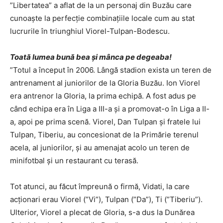
”Libertatea” a aflat de la un personaj din Buzău care
cunoaște la perfecție combinațiile locale cum au stat
lucrurile în triunghiul Viorel-Tulpan-Bodescu.
Toată lumea bună bea și mânca pe degeaba!
”Totul a început în 2006. Lângă stadion exista un teren de
antrenament al juniorilor de la Gloria Buzău. Ion Viorel
era antrenor la Gloria, la prima echipă. A fost adus pe
când echipa era în Liga a III-a și a promovat-o în Liga a II-
a, apoi pe prima scenă. Viorel, Dan Tulpan și fratele lui
Tulpan, Tiberiu, au concesionat de la Primărie terenul
acela, al juniorilor, și au amenajat acolo un teren de
minifotbal și un restaurant cu terasă.
Tot atunci, au făcut împreună o firmă, Vidati, la care
acționari erau Viorel (”Vi”), Tulpan (”Da”), Ti (”Tiberiu”).
Ulterior, Viorel a plecat de Gloria, s-a dus la Dunărea