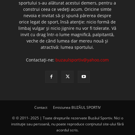
sportului s-au alăturat acestui demers, pentru a
construi ceea ce vedeţi acum. Oricine simte
nevoia e invitat să-şi spună părerea despre
orice legat de sport, însă atenţie: nicio formă de
limbaj vulgar şi nicio jignire nu vor fi tolerate. Vă
invit cu drag într-o lume magnifică, palpitantă,
veche de când lumea dar mereu nouă şi
atractivă: lumea sportului.
Contactați-ne:
buzaulsportiv@yahoo.com
Contact
Emisiunea BUZĂUL SPORTIV
© © 2011- 2025 | Toate drepturile rezervate Buzăul Sportiv. Nici o
instituţie sau persoană, nu poate reproduce conţinutul site-ului fără
acordul scris.