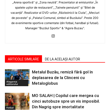
„Arena sportivă” şi „Zona neutră”. Prezentator al emisiunilor „În
spatele uşilor de restaurant”, „Tainele pensiunii” şi "Bilet de
vacanţă". Realizator al DVD-urilor „Războinicii la Ciuta”, „Meciuri
de poveste” şi „Palatul Comunal, simbol al Buzăului”. Peste 200
de evenimente sportive comentate (din fotbal, handbal şi futsal).
Manager "Buzăul Sportiv" & "Agora Buzau".
ARTICOLE SIMILARE
DE LA ACELAȘI AUTOR
Metalul Buzău, remiză fără gol în
deplasarea de la Clinceni cu
Alegerea
Metaloglobus
editorului
MO SALAH | Copilul care mergea cu
cinci autobuze spre un vis imposibil.
Din Nagrig spre imortalitate
Fotbal