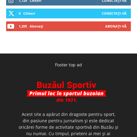
1,124
Cititori
CONECTAȚI-VĂ
0
Cititori
CONECTAȚI-VĂ
1,205
Abonați
ABONAȚI-VĂ
Footer top ad
Acest site a apărut din dragoste pentru sport,
din pasiune pentru jurnalism şi este dedicat
oricărei forme de activitate sportivă din Buzău şi
nu numai. Cu timpul, prieteni ai mei şi ai