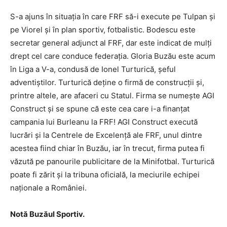
S-a ajuns în situația în care FRF să-i execute pe Tulpan și
pe Viorel și în plan sportiv, fotbalistic. Bodescu este
secretar general adjunct al FRF, dar este indicat de mulți
drept cel care conduce federația. Gloria Buzău este acum
în Liga a V-a, condusă de Ionel Turturică, șeful
adventiștilor. Turturică deține o firmă de construcții și,
printre altele, are afaceri cu Statul. Firma se numește AGI
Construct și se spune că este cea care i-a finanțat
campania lui Burleanu la FRF! AGI Construct execută
lucrări și la Centrele de Excelență ale FRF, unul dintre
acestea fiind chiar în Buzău, iar în trecut, firma putea fi
văzută pe panourile publicitare de la Minifotbal. Turturică
poate fi zărit și la tribuna oficială, la meciurile echipei
naționale a României.
Notă Buzăul Sportiv.