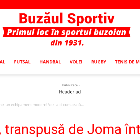
AL
FUTSAL
HANDBAL
VOLEI
RUGBY
TENIS DE 
Buzaul
- Publicitate -
Header ad
ntr-un echipament modern! Vezi aici cum arată...
Sportiv
, transpusă de Joma înt