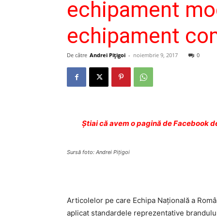
echipament mode
echipament comp
De către
Andrei Pițigoi
-
noiembrie 9, 2017
0
Ştiai că avem o pagină de Facebook de
Sursă foto: Andrei Piţigoi
Articolelor pe care Echipa Națională a Româ
aplicat standardele reprezentative brandului,