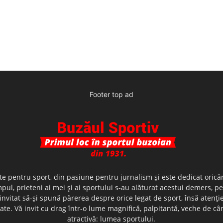
Footer top ad
te pentru sport, din pasiune pentru jurnalism şi este dedicat oricăr
ul, prieteni ai mei şi ai sportului s-au alăturat acestui demers, p
nvitat să-şi spună părerea despre orice legat de sport, însă atenţi
olerate. Vă invit cu drag într-o lume magnifică, palpitantă, veche de
atractivă: lumea sportului.