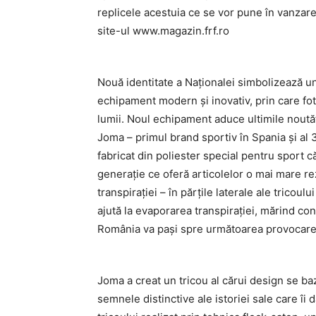
replicele acestuia ce se vor pune în vanzar
site-ul www.magazin.frf.ro
Nouă identitate a Naționalei simbolizează un
echipament modern și inovativ, prin care fotb
lumii. Noul echipament aduce ultimile noutăți
Joma – primul brand sportiv în Spania și al 
fabricat din poliester special pentru sport c
generație ce oferă articolelor o mai mare rez
transpirației – în părțile laterale ale tricou
ajută la evaporarea transpirației, mărind con
România va pași spre următoarea provocare:
Joma a creat un tricou al cărui design se ba
semnele distinctive ale istoriei sale care îi