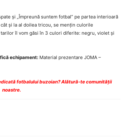
spate și „Împreună suntem fotbal” pe partea interioară
 cât și la al doilea tricou, se mențin culorile
arilor îl vom găsi în 3 culori diferite: negru, violet și
afică echipament:
Material prezentare JOMA –
dicată fotbalului buzoian? Alătură-te comunității
noastre.