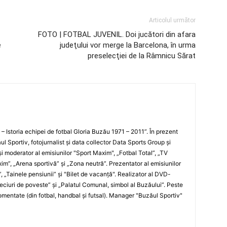
Articolul următor
FOTO | FOTBAL JUVENIL. Doi jucători din afara
e
judeţului vor merge la Barcelona, în urma
preselecţiei de la Râmnicu Sărat
i – Istoria echipei de fotbal Gloria Buzău 1971 – 2011”. În prezent
ul Sportiv, fotojurnalist şi data collector Data Sports Group şi
i moderator al emisiunilor "Sport Maxim", „Fotbal Total”, „TV
xim”, „Arena sportivă” şi „Zona neutră”. Prezentator al emisiunilor
”, „Tainele pensiunii” şi "Bilet de vacanţă". Realizator al DVD-
„Meciuri de poveste” şi „Palatul Comunal, simbol al Buzăului”. Peste
entate (din fotbal, handbal şi futsal). Manager "Buzăul Sportiv"