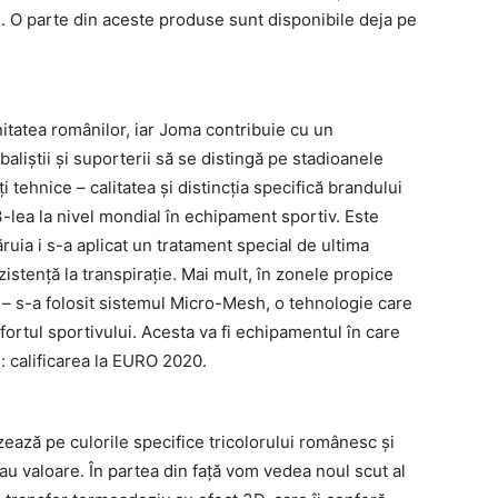
e. O parte din aceste produse sunt disponibile deja pe
itatea românilor, iar Joma contribuie cu un
aliștii și suporterii să se distingă pe stadioanele
 tehnice – calitatea și distincția specifică brandului
3-lea la nivel mondial în echipament sportiv. Este
ăruia i s-a aplicat un tratament special de ultima
istență la transpirație. Mai mult, în zonele propice
lui – s-a folosit sistemul Micro-Mesh, o tehnologie care
fortul sportivului. Acesta va fi echipamentul în care
 calificarea la EURO 2020.
zează pe culorile specifice tricolorului românesc și
 dau valoare. În partea din față vom vedea noul scut al