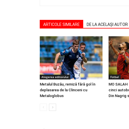
ARTICOLE SIMILARE
DE LA ACELAȘI AUTOR
Alegerea editorului
Fotbal
Metalul Buzău, remiză fără gol în
MO SALAH |
deplasarea de la Clinceni cu
cinci autobu
Metaloglobus
Din Nagrig 