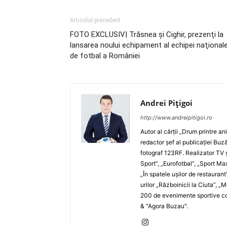
Articolul precedent
FOTO EXCLUSIV| Trăsnea şi Cighir, prezenţi la
lansarea noului echipament al echipei naţional
de fotbal a României
Andrei Pițigoi
http://www.andreipitigoi.ro
Autor al cărţii „Drum printre an
redactor şef al publicaţiei Buză
fotograf 123RF. Realizator TV ş
Sport”, „Eurofotbal”, „Sport Ma
„În spatele uşilor de restaurant
urilor „Războinicii la Ciuta”, 
200 de evenimente sportive com
& "Agora Buzau".