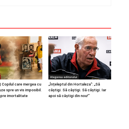
Alegerea editorului
 Copilul care mergea cu
„Înțeleptul din Hortaleza”: „Să
ze spre un vis imposibil.
câștigi. Să câștigi. Să câștigi. Iar
spre imortalitate
apoi să câștigi din nou!”