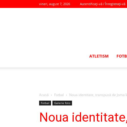
vineri, august 7, 2026
Autentificați-vă / Înregistrați-vă
ATLETISM
FOTB
Acasă
Fotbal
Noua identitate, transpusă de Joma î
Fotbal
Galerie foto
Noua identitate