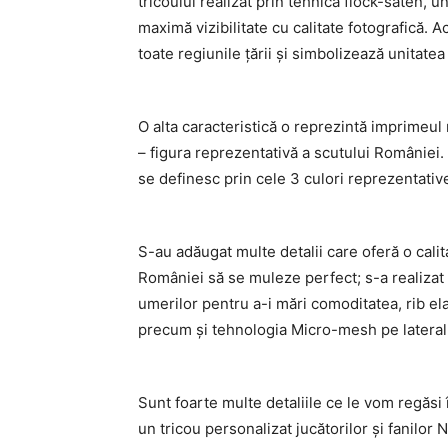
tricoului realizat prin tehnica flock-saten, 
maximă vizibilitate cu calitate fotografică.
toate regiunile țării și simbolizează unitatea
O alta caracteristică o reprezintă imprimeul
– figura reprezentativă a scutului României. P
se definesc prin cele 3 culori reprezentativ
S-au adăugat multe detalii care oferă o calit
României să se muleze perfect; s-a realizat 
umerilor pentru a-i mări comoditatea, rib elas
precum și tehnologia Micro-mesh pe lateralul
Sunt foarte multe detaliile ce le vom regăsi
un tricou personalizat jucătorilor și fanilor 