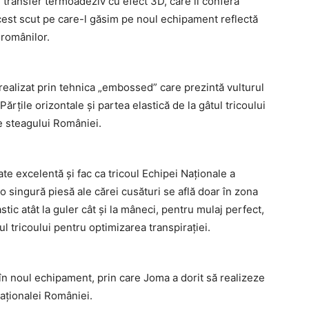
un transfer termoadeziv cu efect 3D, care îi conferă
 Acest scut pe care-l găsim pe noul echipament reflectă
 românilor.
 realizat prin tehnica „embossed” care prezintă vulturul
ărțile orizontale și partea elastică de la gâtul tricoului
e steagului României.
ate excelentă și fac ca tricoul Echipei Naționale a
o singură piesă ale cărei cusături se află doar în zona
tic atât la guler cât și la mâneci, pentru mulaj perfect,
 tricoului pentru optimizarea transpirației.
 în noul echipament, prin care Joma a dorit să realizeze
Naționalei României.