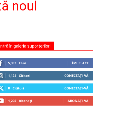
tă noul
Intră în galeria suporterilor!
5,393
Fani
ÎMI PLACE
1,124
Cititori
CONECTAȚI-VĂ
0
Cititori
CONECTAȚI-VĂ
1,205
Abonați
ABONAȚI-VĂ