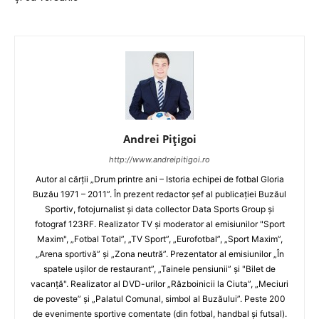
Andrei Pițigoi
http://www.andreipitigoi.ro
Autor al cărţii „Drum printre ani – Istoria echipei de fotbal Gloria
Buzău 1971 – 2011”. În prezent redactor şef al publicaţiei Buzăul
Sportiv, fotojurnalist şi data collector Data Sports Group şi
fotograf 123RF. Realizator TV şi moderator al emisiunilor "Sport
Maxim", „Fotbal Total”, „TV Sport”, „Eurofotbal”, „Sport Maxim”,
„Arena sportivă” şi „Zona neutră”. Prezentator al emisiunilor „În
spatele uşilor de restaurant”, „Tainele pensiunii” şi "Bilet de
vacanţă". Realizator al DVD-urilor „Războinicii la Ciuta”, „Meciuri
de poveste” şi „Palatul Comunal, simbol al Buzăului”. Peste 200
de evenimente sportive comentate (din fotbal, handbal şi futsal).