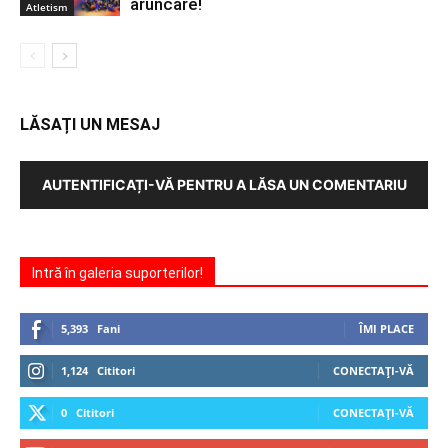
aruncare!
Atletism
LĂSAȚI UN MESAJ
AUTENTIFICAȚI-VĂ PENTRU A LĂSA UN COMENTARIU
Intră în galeria suporterilor!
5,393
Fani
ÎMI PLACE
1,124
Cititori
CONECTAȚI-VĂ
0
Cititori
CONECTAȚI-VĂ