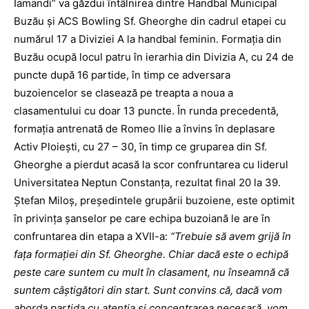
Iamandi” va găzdui întâlnirea dintre Handbal Municipal
Buzău şi ACS Bowling Sf. Gheorghe din cadrul etapei cu
numărul 17 a Diviziei A la handbal feminin. Formaţia din
Buzău ocupă locul patru în ierarhia din Divizia A, cu 24 de
puncte după 16 partide, în timp ce adversara
buzoiencelor se clasează pe treapta a noua a
clasamentului cu doar 13 puncte. În runda precedentă,
formaţia antrenată de Romeo Ilie a învins în deplasare
Activ Ploieşti, cu 27 – 30, în timp ce gruparea din Sf.
Gheorghe a pierdut acasă la scor confruntarea cu liderul
Universitatea Neptun Constanţa, rezultat final 20 la 39.
Ştefan Miloş, preşedintele grupării buzoiene, este optimit
în privinţa şanselor pe care echipa buzoiană le are în
confruntarea din etapa a XVII-a:
“Trebuie să avem grijă în
faţa formaţiei din Sf. Gheorghe. Chiar dacă este o echipă
peste care suntem cu mult în clasament, nu înseamnă că
suntem câştigători din start. Sunt convins că, dacă vom
aborda partida cu atenţia şi concentrarea necesară, vom