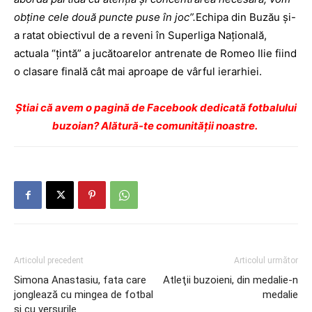
obţine cele două puncte puse în joc”.
Echipa din Buzău şi-
a ratat obiectivul de a reveni în Superliga Naţională,
actuala “ţintă” a jucătoarelor antrenate de Romeo Ilie fiind
o clasare finală cât mai aproape de vârful ierarhiei.
Ştiai că avem o pagină de Facebook dedicată fotbalului
buzoian? Alătură-te comunității noastre.
Articolul precedent
Articolul următor
Simona Anastasiu, fata care
Atleţii buzoieni, din medalie-n
jonglează cu mingea de fotbal
medalie
şi cu versurile