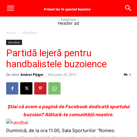
- Publicitate -
Header ad
Acasă
Handbal
Handbal
Partidă lejeră pentru
handbalistele buzoience
De către
Andrei Pițigoi
-
februarie 25, 2013
0
Ştiai că avem o pagină de Facebook dedicată sportului
buzoian? Alătură-te comunității noastre.
Duminică, de la ora 11.00, Sala Sporturilor “Romeo