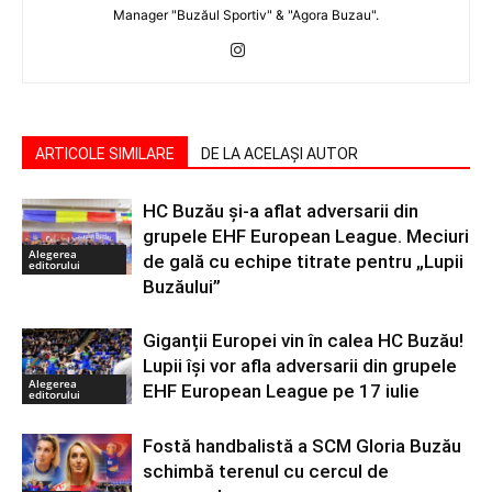
Manager "Buzăul Sportiv" & "Agora Buzau".
ARTICOLE SIMILARE
DE LA ACELAȘI AUTOR
HC Buzău și-a aflat adversarii din
grupele EHF European League. Meciuri
Alegerea
de gală cu echipe titrate pentru „Lupii
editorului
Buzăului”
Giganții Europei vin în calea HC Buzău!
Lupii își vor afla adversarii din grupele
Alegerea
EHF European League pe 17 iulie
editorului
Fostă handbalistă a SCM Gloria Buzău
schimbă terenul cu cercul de