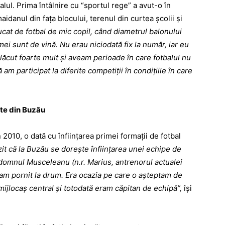
alul. Prima întâlnire cu “sportul rege” a avut-o în
idanul din faţa blocului, terenul din curtea şcolii şi
at de fotbal de mic copil, când diametrul balonului
ei sunt de vină. Nu erau niciodată fix la număr, iar eu
ăcut foarte mult şi aveam perioade în care fotbalul nu
ă am participat la diferite competiţii în condiţiile în care
ete din Buzău
, o dată cu înfiinţarea primei formaţii de fotbal
zit că la Buzău se doreşte înfiinţarea unei echipe de
 domnul Musceleanu (n.r. Marius, antrenorul actualei
e am pornit la drum. Era ocazia pe care o aşteptam de
mijlocaş central şi totodată eram căpitan de echipă”,
îşi