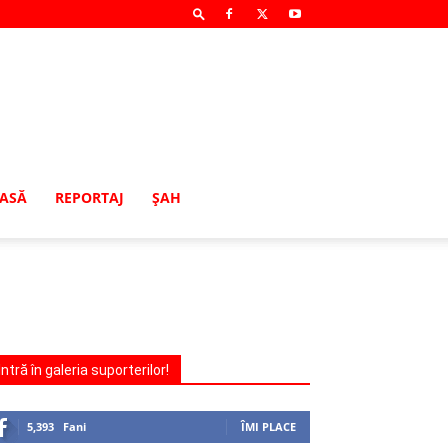
MASĂ
REPORTAJ
ŞAH
Intră în galeria suporterilor!
5,393
Fani
ÎMI PLACE