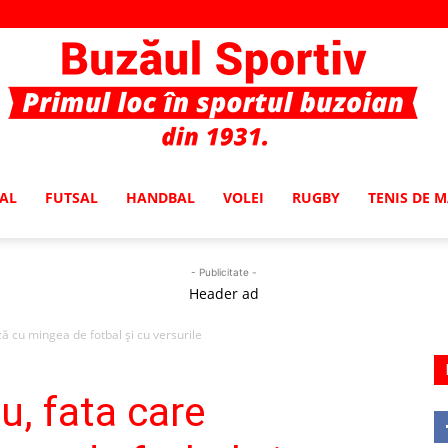
AL
FUTSAL
HANDBAL
VOLEI
RUGBY
TENIS DE 
Buzaul
- Publicitate -
Header ad
ă cu mingea de fotbal şi cu versurile
Sportiv
, fata care