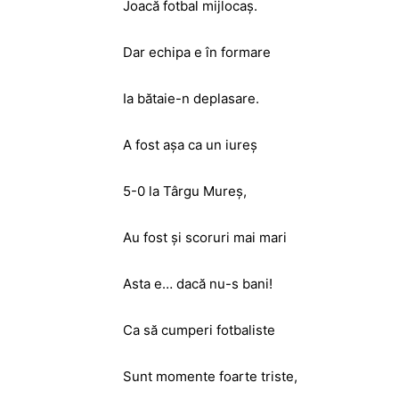
Joacă fotbal mijlocaş.
Dar echipa e în formare
Ia bătaie-n deplasare.
A fost aşa ca un iureş
5-0 la Târgu Mureş,
Au fost şi scoruri mai mari
Asta e… dacă nu-s bani!
Ca să cumperi fotbaliste
Sunt momente foarte triste,