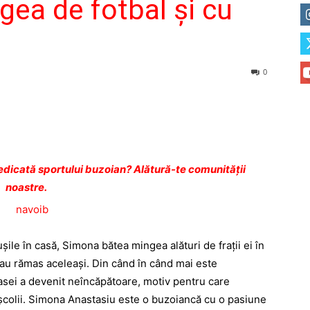
gea de fotbal şi cu
0
dicată sportului buzoian? Alătură-te comunității
noastre.
ile în casă, Simona bătea mingea alături de fraţii ei în
e au rămas aceleaşi. Din când în când mai este
 casei a devenit neîncăpătoare, motiv pentru care
 şcolii. Simona Anastasiu este o buzoiancă cu o pasiune