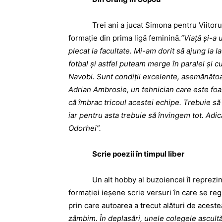
Trei ani a jucat Simona pentru Viitorul B
formaţie din prima ligă feminină.
“Viaţă şi-a 
plecat la facultate. Mi-am dorit să ajung la I
fotbal şi astfel puteam merge în paralel şi cu
Navobi. Sunt condiţii excelente, asemănătoa
Adrian Ambrosie, un tehnician care este foa
că îmbrac tricoul acestei echipe. Trebuie să
iar pentru asta trebuie să învingem tot. Adi
Odorhei”.
Scrie poezii în timpul liber
Un alt hobby al buzoiencei îl reprezintă p
formaţiei ieşene scrie versuri în care se re
prin care autoarea a trecut alături de acest
zâmbim. În deplasări, unele colegele ascultă 