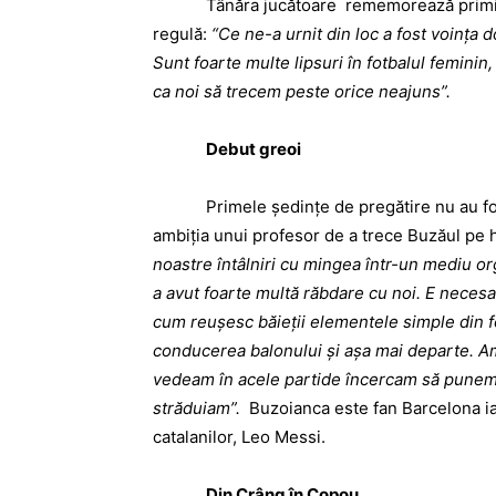
Tânăra jucătoare rememorează primii paşi
regulă:
“Ce ne-a urnit din loc a fost voinţa 
Sunt foarte multe lipsuri în fotbalul feminin
ca noi să trecem peste orice neajuns”.
Debut greoi
Primele şedinţe de pregătire nu au fost s
ambiţia unui profesor de a trece Buzăul pe h
noastre întâlniri cu mingea într-un mediu or
a avut foarte multă răbdare cu noi. E neces
cum reuşesc băieţii elementele simple din fot
conducerea balonului şi aşa mai departe. Am
vedeam în acele partide încercam să punem 
străduiam”.
Buzoianca este fan Barcelona iar
catalanilor, Leo Messi.
Din Crâng în Copou