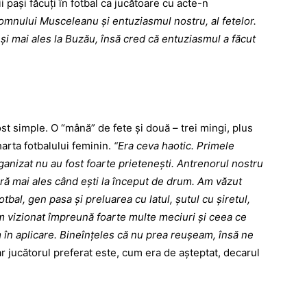
 făcuţi în fotbal ca jucătoare cu acte-n
domnului Musceleanu şi entuziasmul nostru, al fetelor.
, şi mai ales la Buzău, însă cred că entuziasmul a făcut
imple. O “mână” de fete şi două – trei mingi, plus
arta fotbalului feminin.
“Era ceva haotic. Primele
ganizat nu au fost foarte prieteneşti. Antrenorul nostru
ară mai ales când eşti la început de drum. Am văzut
bal, gen pasa şi preluarea cu latul, şutul cu şiretul,
 vizionat împreună foarte multe meciuri şi ceea ce
în aplicare. Bineînţeles că nu prea reuşeam, însă ne
 jucătorul preferat este, cum era de aşteptat, decarul