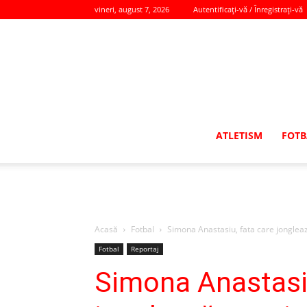
vineri, august 7, 2026
Autentificați-vă / Înregistrați-vă
ATLETISM
FOTB
Acasă
Fotbal
Simona Anastasiu, fata care jongleaz
Fotbal
Reportaj
Simona Anastasiu