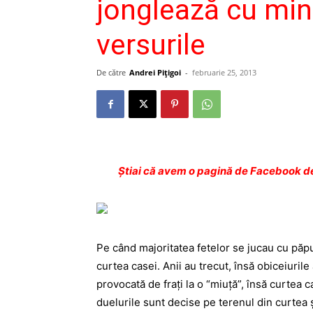
jonglează cu min
versurile
De către
Andrei Pițigoi
-
februarie 25, 2013
Ştiai că avem o pagină de Facebook de
Pe când majoritatea fetelor se jucau cu păpuş
curtea casei. Anii au trecut, însă obiceiuril
provocată de fraţi la o “miuţă”, însă curtea
duelurile sunt decise pe terenul din curtea