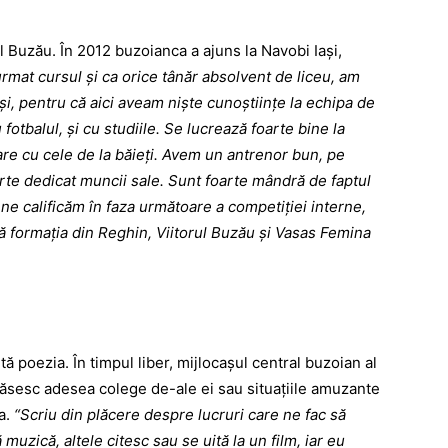
uzău. În 2012 buzoianca a ajuns la Navobi Iaşi,
urmat cursul şi ca orice tânăr absolvent de liceu, am
aşi, pentru că aici aveam nişte cunoştiinţe la echipa de
 fotbalul, şi cu studiile. Se lucrează foarte bine la
re cu cele de la băieţi. Avem un antrenor bun, pe
rte dedicat muncii sale. Sunt foarte mândră de faptul
 ne calificăm în faza următoare a competiţiei interne,
că formaţia din Reghin, Viitorul Buzău şi Vasas Femina
oezia. În timpul liber, mijlocaşul central buzoian al
găsesc adesea colege de-ale ei sau situaţiile amuzante
ea.
“Scriu din plăcere despre lucruri care ne fac să
muzică, altele citesc sau se uită la un film, iar eu