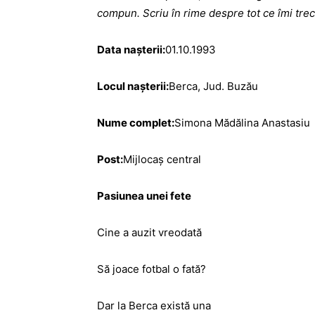
compun. Scriu în rime despre tot ce îmi trec
Data naşterii:
01.10.1993
Locul naşterii:
Berca, Jud. Buzău
Nume complet:
Simona Mădălina Anastasiu
Post:
Mijlocaş central
Pasiunea unei fete
Cine a auzit vreodată
Să joace fotbal o fată?
Dar la Berca există una