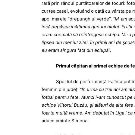
rară prin rândul purtătoarelor de tocuri: fotb
curtea casei, evoluând o dată cu vârsta pe ma
apoi marele “drepunghiul verde”.
“M-am apuc
încă depăşea înălţimea genunchiului. Fraţii m
eram chemată să reîntregesc echipa. Mi-a pl
lipsea din meniul zilei. În primii ani de şcoal
eu eram singura fată din echipă”.
Primul căpitan al primei echipe de f
Sportul de performanţă l-a început în 2010
feminin din judeţ.
“În urmă cu trei ani am au
fotbal pentru fete. Atunci l-am cunoscut pe
echipe Viitorul Buzău) şi alături de alte fet
foarte multă vreme. Am debutat în Liga I ca 
aduce aminte Simona.