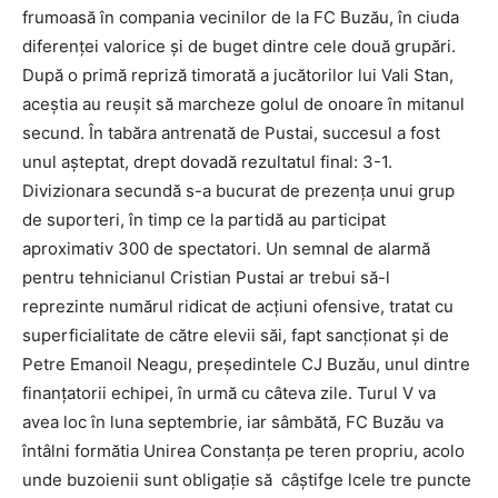
frumoasă în compania vecinilor de la FC Buzău, în ciuda
diferenţei valorice şi de buget dintre cele două grupări.
După o primă repriză timorată a jucătorilor lui Vali Stan,
aceştia au reuşit să marcheze golul de onoare în mitanul
secund. În tabăra antrenată de Pustai, succesul a fost
unul aşteptat, drept dovadă rezultatul final: 3-1.
Divizionara secundă s-a bucurat de prezenţa unui grup
de suporteri, în timp ce la partidă au participat
aproximativ 300 de spectatori. Un semnal de alarmă
pentru tehnicianul Cristian Pustai ar trebui să-l
reprezinte numărul ridicat de acţiuni ofensive, tratat cu
superficialitate de către elevii săi, fapt sancţionat şi de
Petre Emanoil Neagu, preşedintele CJ Buzău, unul dintre
finanţatorii echipei, în urmă cu câteva zile. Turul V va
avea loc în luna septembrie, iar sâmbătă, FC Buzău va
întâlni formătia Unirea Constanţa pe teren propriu, acolo
unde buzoienii sunt obligaţie să câştifge lcele tre puncte