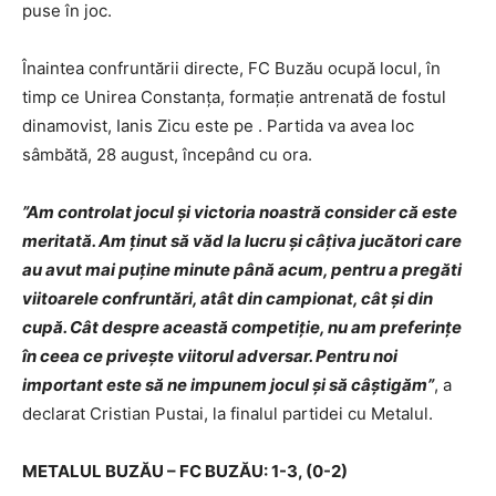
puse în joc.
Înaintea confruntării directe, FC Buzău ocupă locul, în
timp ce Unirea Constanţa, formaţie antrenată de fostul
dinamovist, Ianis Zicu este pe . Partida va avea loc
sâmbătă, 28 august, începând cu ora.
”Am controlat jocul şi victoria noastră consider că este
meritată. Am ţinut să văd la lucru şi câţiva jucători care
au avut mai puţine minute până acum, pentru a pregăti
viitoarele confruntări, atât din campionat, cât şi din
cupă. Cât despre această competiţie, nu am preferinţe
în ceea ce priveşte viitorul adversar. Pentru noi
important este să ne impunem jocul şi să câştigăm”
, a
declarat Cristian Pustai, la finalul partidei cu Metalul.
METALUL BUZĂU – FC BUZĂU: 1-3, (0-2)