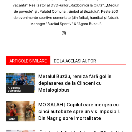
vacanţă". Realizator al DVD-urilor „Războinicii la Ciuta”, „Meciuri
de poveste” şi „Palatul Comunal, simbol al Buzăului”. Peste 200
de evenimente sportive comentate (din fotbal, handbal şi futsal).
Manager "Buzăul Sportiv" & "Agora Buzau".
ARTICOLE SIMILARE
DE LA ACELAȘI AUTOR
Metalul Buzău, remiză fără gol în
deplasarea de la Clinceni cu
Alegerea
Metaloglobus
editorului
MO SALAH | Copilul care mergea cu
cinci autobuze spre un vis imposibil.
Din Nagrig spre imortalitate
Fotbal