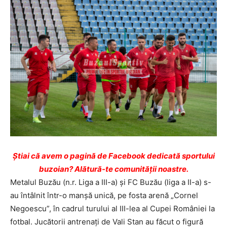
Ştiai că avem o pagină de Facebook dedicată sportului
buzoian? Alătură-te comunității noastre.
Metalul Buzău (n.r. Liga a III-a) şi FC Buzău (liga a II-a) s-
au întâlnit într-o manşă unică, pe fosta arenă „Cornel
Negoescu”, în cadrul turului al III-lea al Cupei României la
fotbal. Jucătorii antrenaţi de Vali Stan au făcut o figură