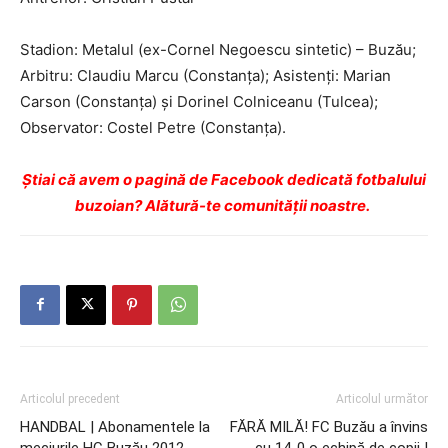
Stadion: Metalul (ex-Cornel Negoescu sintetic) – Buzău;
Arbitru: Claudiu Marcu (Constanţa); Asistenți: Marian
Carson (Constanţa) și Dorinel Colniceanu (Tulcea);
Observator: Costel Petre (Constanţa).
Ştiai că avem o pagină de Facebook dedicată fotbalului
buzoian? Alătură-te comunității noastre.
Articolul precedent
Articolul următor
HANDBAL | Abonamentele la
FĂRĂ MILĂ! FC Buzău a învins
meciurile HC Buzău 2012,
cu 14-0 o echipă de copii |