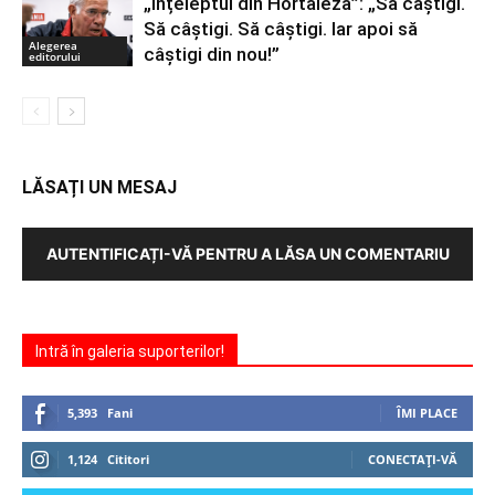
„Înțeleptul din Hortaleza”: „Să câștigi.
Să câștigi. Să câștigi. Iar apoi să
Alegerea
câștigi din nou!”
editorului
LĂSAȚI UN MESAJ
AUTENTIFICAȚI-VĂ PENTRU A LĂSA UN COMENTARIU
Intră în galeria suporterilor!
5,393
Fani
ÎMI PLACE
1,124
Cititori
CONECTAȚI-VĂ