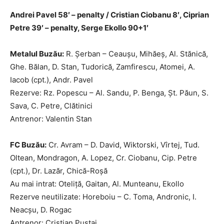
Andrei Pavel 58′ – penalty / Cristian Ciobanu 8′, Ciprian
Petre 39′ – penalty, Serge Ekollo 90+1′
Metalul Buzău:
R. Șerban – Ceaușu, Mihăeș, Al. Stănică,
Ghe. Bălan, D. Stan, Tudorică, Zamfirescu, Atomei, A.
Iacob (cpt.), Andr. Pavel
Rezerve: Rz. Popescu – Al. Sandu, P. Benga, Șt. Păun, S.
Sava, C. Petre, Clătinici
Antrenor: Valentin Stan
FC Buzău:
Cr. Avram – D. David, Wiktorski, Vîrtej, Tud.
Oltean, Mondragon, A. Lopez, Cr. Ciobanu, Cip. Petre
(cpt.), Dr. Lazăr, Chică-Roşă
Au mai intrat: Oteliţă, Gaitan, Al. Munteanu, Ekollo
Rezerve neutilizate: Horeboiu – C. Toma, Andronic, I.
Neacșu, D. Rogac
Antrenor: Cristian Pustai