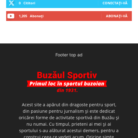
0
Cititori
CONECTAȚI-VĂ
1,205
Abonați
ABONAȚI-VĂ
Footer top ad
Acest site a apărut din dragoste pentru sport,
din pasiune pentru jurnalism şi este dedicat
oricărei forme de activitate sportivă din Buzău şi
nu numai. Cu timpul, prieteni ai mei şi ai
sportului s-au alăturat acestui demers, pentru a
construi ceea ce vedeţi acum. Oricine simte