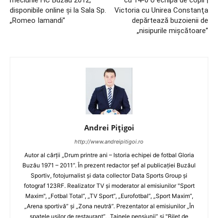
disponibile online şi la Sala Sp.
Victoria cu Unirea Constanţa
„Romeo Iamandi”
depărtează buzoienii de
„nisipurile mişcătoare”
Andrei Pițigoi
http://www.andreipitigoi.ro
Autor al cărţii „Drum printre ani – Istoria echipei de fotbal Gloria
Buzău 1971 – 2011”. În prezent redactor şef al publicaţiei Buzăul
Sportiv, fotojurnalist şi data collector Data Sports Group şi
fotograf 123RF. Realizator TV şi moderator al emisiunilor "Sport
Maxim", „Fotbal Total”, „TV Sport”, „Eurofotbal”, „Sport Maxim”,
„Arena sportivă” şi „Zona neutră”. Prezentator al emisiunilor „În
spatele uşilor de restaurant”, „Tainele pensiunii” şi "Bilet de