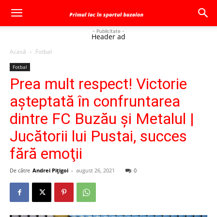
- Publicitate -
Header ad
Acasă
Fotbal
Fotbal
Prea mult respect! Victorie
aşteptată în confruntarea
dintre FC Buzău şi Metalul |
Jucătorii lui Pustai, succes
fără emoţii
De către
Andrei Pițigoi
-
august 26, 2021
0