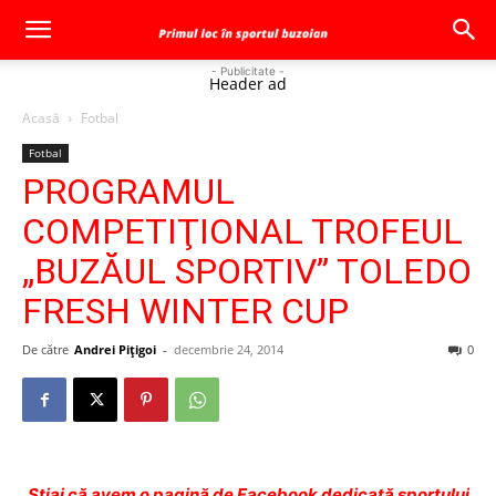
- Publicitate -
Header ad
Acasă
Fotbal
Fotbal
PROGRAMUL
COMPETIŢIONAL TROFEUL
„BUZĂUL SPORTIV” TOLEDO
FRESH WINTER CUP
De către
Andrei Pițigoi
-
decembrie 24, 2014
0
Ştiai că avem o pagină de Facebook dedicată sportului