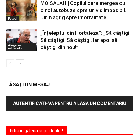
MO SALAH | Copilul care mergea cu
cinci autobuze spre un vis imposibil.
Din Nagrig spre imortalitate
Fotbal
„Înțeleptul din Hortaleza”: „Să câștigi.
Să câștigi. Să câștigi. Iar apoi să
Alegerea
câștigi din nou!”
editorului
LĂSAȚI UN MESAJ
AUTENTIFICAȚI-VĂ PENTRU A LĂSA UN COMENTARIU
Intră în galeria suporterilor!