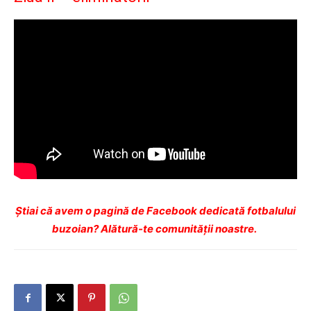
Ştiai că avem o pagină de Facebook dedicată fotbalului
buzoian? Alătură-te comunității noastre.