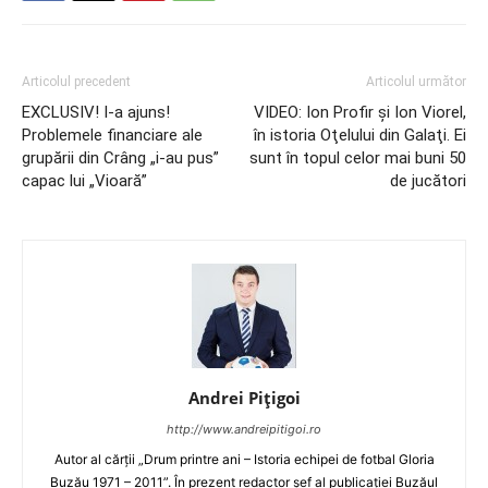
Articolul precedent
Articolul următor
EXCLUSIV! I-a ajuns!
VIDEO: Ion Profir şi Ion Viorel,
Problemele financiare ale
în istoria Oţelului din Galaţi. Ei
grupării din Crâng „i-au pus”
sunt în topul celor mai buni 50
capac lui „Vioară”
de jucători
Andrei Pițigoi
http://www.andreipitigoi.ro
Autor al cărţii „Drum printre ani – Istoria echipei de fotbal Gloria
Buzău 1971 – 2011”. În prezent redactor şef al publicaţiei Buzăul