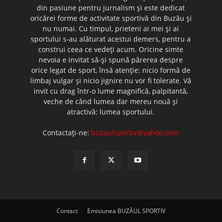
din pasiune pentru jurnalism şi este dedicat
oricărei forme de activitate sportivă din Buzău şi
nu numai. Cu timpul, prieteni ai mei şi ai
sportului s-au alăturat acestui demers, pentru a
construi ceea ce vedeţi acum. Oricine simte
nevoia e invitat să-şi spună părerea despre
orice legat de sport, însă atenţie: nicio formă de
limbaj vulgar şi nicio jignire nu vor fi tolerate. Vă
invit cu drag într-o lume magnifică, palpitantă,
veche de când lumea dar mereu nouă şi
atractivă: lumea sportului.
Contactați-ne:
buzaulsportiv@yahoo.com
Contact
Emisiunea BUZĂUL SPORTIV