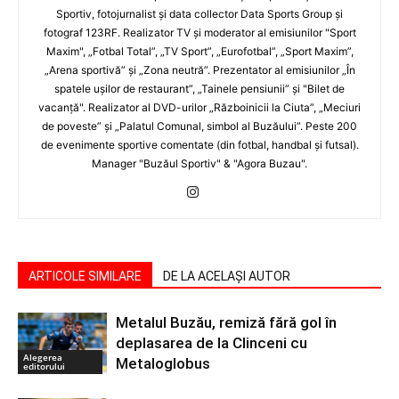
Sportiv, fotojurnalist şi data collector Data Sports Group şi
fotograf 123RF. Realizator TV şi moderator al emisiunilor "Sport
Maxim", „Fotbal Total”, „TV Sport”, „Eurofotbal”, „Sport Maxim”,
„Arena sportivă” şi „Zona neutră”. Prezentator al emisiunilor „În
spatele uşilor de restaurant”, „Tainele pensiunii” şi "Bilet de
vacanţă". Realizator al DVD-urilor „Războinicii la Ciuta”, „Meciuri
de poveste” şi „Palatul Comunal, simbol al Buzăului”. Peste 200
de evenimente sportive comentate (din fotbal, handbal şi futsal).
Manager "Buzăul Sportiv" & "Agora Buzau".
ARTICOLE SIMILARE
DE LA ACELAȘI AUTOR
Metalul Buzău, remiză fără gol în
deplasarea de la Clinceni cu
Alegerea
Metaloglobus
editorului