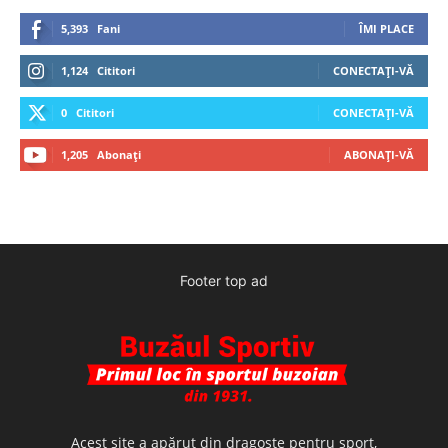
5,393
Fani
ÎMI PLACE
1,124
Cititori
CONECTAȚI-VĂ
0
Cititori
CONECTAȚI-VĂ
1,205
Abonați
ABONAȚI-VĂ
Footer top ad
Acest site a apărut din dragoste pentru sport,