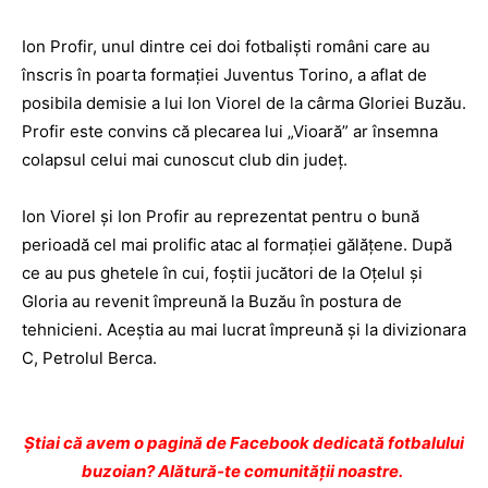
Ion Profir, unul dintre cei doi fotbalişti români care au
înscris în poarta formaţiei Juventus Torino, a aflat de
posibila demisie a lui Ion Viorel de la cârma Gloriei Buzău.
Profir este convins că plecarea lui „Vioară” ar însemna
colapsul celui mai cunoscut club din judeţ.
Ion Viorel şi Ion Profir au reprezentat pentru o bună
perioadă cel mai prolific atac al formaţiei gălăţene. După
ce au pus ghetele în cui, foştii jucători de la Oţelul şi
Gloria au revenit împreună la Buzău în postura de
tehnicieni. Aceştia au mai lucrat împreună şi la divizionara
C, Petrolul Berca.
Ştiai că avem o pagină de Facebook dedicată fotbalului
buzoian? Alătură-te comunității noastre.