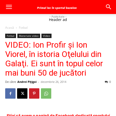
- Publicitate -
Header ad
Acasă
Fotbal
Fotbal
Materiale video
Video
VIDEO: Ion Profir şi Ion
Viorel, în istoria Oţelului din
Galaţi. Ei sunt în topul celor
mai buni 50 de jucători
De către
Andrei Pițigoi
-
decembrie 26, 2014
0
Ştiai că avem o pagină de Facebook dedicată sportului