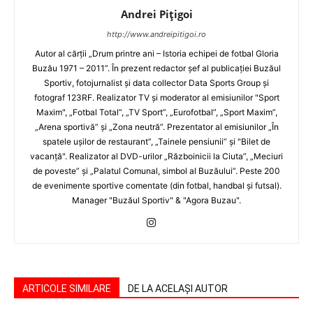
Andrei Pițigoi
http://www.andreipitigoi.ro
Autor al cărţii „Drum printre ani – Istoria echipei de fotbal Gloria
Buzău 1971 – 2011”. În prezent redactor şef al publicaţiei Buzăul
Sportiv, fotojurnalist şi data collector Data Sports Group şi
fotograf 123RF. Realizator TV şi moderator al emisiunilor "Sport
Maxim", „Fotbal Total”, „TV Sport”, „Eurofotbal”, „Sport Maxim”,
„Arena sportivă” şi „Zona neutră”. Prezentator al emisiunilor „În
spatele uşilor de restaurant”, „Tainele pensiunii” şi "Bilet de
vacanţă". Realizator al DVD-urilor „Războinicii la Ciuta”, „Meciuri
de poveste” şi „Palatul Comunal, simbol al Buzăului”. Peste 200
de evenimente sportive comentate (din fotbal, handbal şi futsal).
Manager "Buzăul Sportiv" & "Agora Buzau".
ARTICOLE SIMILARE
DE LA ACELAȘI AUTOR