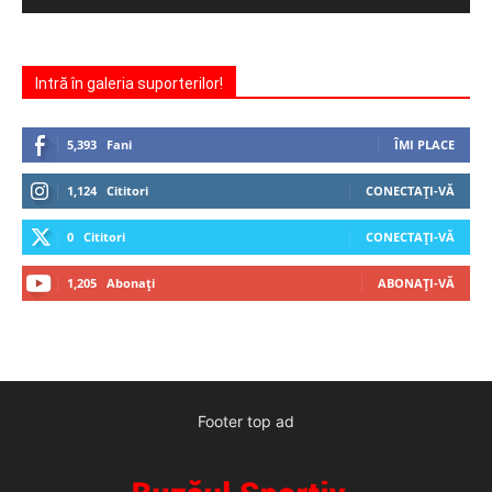
Intră în galeria suporterilor!
5,393
Fani
ÎMI PLACE
1,124
Cititori
CONECTAȚI-VĂ
0
Cititori
CONECTAȚI-VĂ
1,205
Abonați
ABONAȚI-VĂ
Footer top ad