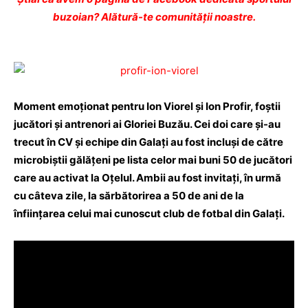
buzoian? Alătură-te comunității noastre.
Moment emoţionat pentru Ion Viorel şi Ion Profir, foştii
jucători şi antrenori ai Gloriei Buzău. Cei doi care şi-au
trecut în CV şi echipe din Galaţi au fost incluşi de către
microbiştii gălăţeni pe lista celor mai buni 50 de jucători
care au activat la Oţelul. Ambii au fost invitaţi, în urmă
cu câteva zile, la sărbătorirea a 50 de ani de la
înfiinţarea celui mai cunoscut club de fotbal din Galaţi.