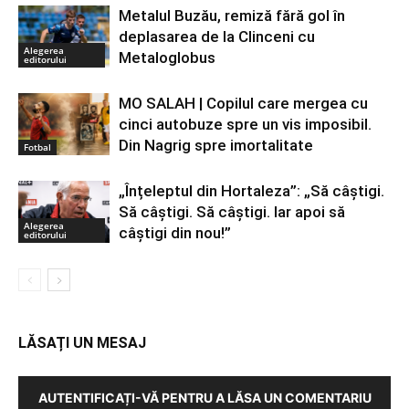
Metalul Buzău, remiză fără gol în
deplasarea de la Clinceni cu
Alegerea
Metaloglobus
editorului
MO SALAH | Copilul care mergea cu
cinci autobuze spre un vis imposibil.
Din Nagrig spre imortalitate
Fotbal
„Înțeleptul din Hortaleza”: „Să câștigi.
Să câștigi. Să câștigi. Iar apoi să
Alegerea
câștigi din nou!”
editorului
LĂSAȚI UN MESAJ
AUTENTIFICAȚI-VĂ PENTRU A LĂSA UN COMENTARIU