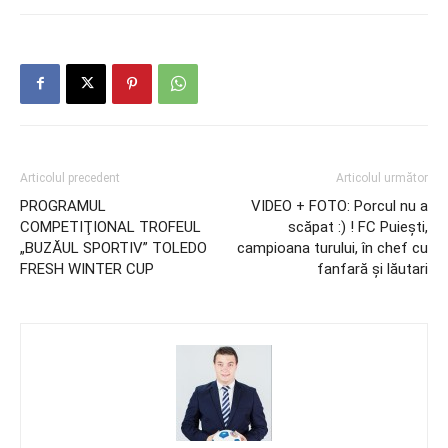
Articolul precedent
Articolul următor
PROGRAMUL
VIDEO + FOTO: Porcul nu a
COMPETIŢIONAL TROFEUL
scăpat :) ! FC Puieşti,
„BUZĂUL SPORTIV” TOLEDO
campioana turului, în chef cu
FRESH WINTER CUP
fanfară şi lăutari