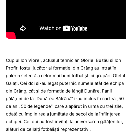
Cuplul Ion Viorel, actualul tehnician Gloriei Buzău şi Ion
Profir, fostul jucător al formaţiei din Crâng au intrat în
galeria selectă a celor mai buni fotbalişti ai grupării Oţelul
Galaţi. Cei doi şi-au legat puternic numele atât de echipa
din Crâng, cât şi de formaţia de lângă Dunăre. Fanii
gălăţeni de la „Dunărea Bătrână” i-au inclus în cartea „50
de ani, 50 de legende”, care a apărut în urmă cu trei zile,
odată cu împlinirea a jumătate de secol de la înfiinţarea
echipei. Cei doi au fost invitaţi la aniversarea gălăţenilor,
alături de ceilalţi fotbalişti reprezentativi.