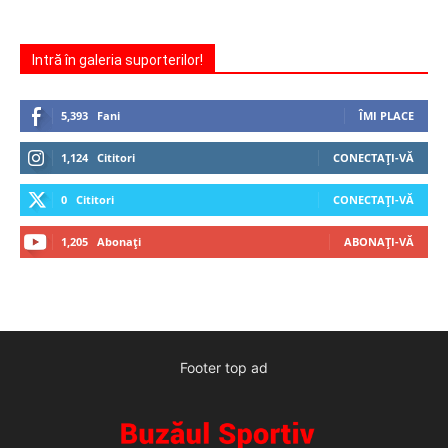
Intră în galeria suporterilor!
5,393
Fani
ÎMI PLACE
1,124
Cititori
CONECTAȚI-VĂ
0
Cititori
CONECTAȚI-VĂ
1,205
Abonați
ABONAȚI-VĂ
Footer top ad