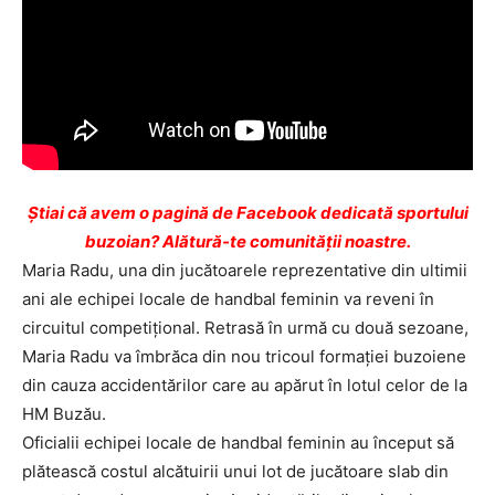
Ştiai că avem o pagină de Facebook dedicată sportului
buzoian? Alătură-te comunității noastre.
Maria Radu, una din jucătoarele reprezentative din ultimii
ani ale echipei locale de handbal feminin va reveni în
circuitul competiţional. Retrasă în urmă cu două sezoane,
Maria Radu va îmbrăca din nou tricoul formaţiei buzoiene
din cauza accidentărilor care au apărut în lotul celor de la
HM Buzău.
Oficialii echipei locale de handbal feminin au început să
plătească costul alcătuirii unui lot de jucătoare slab din