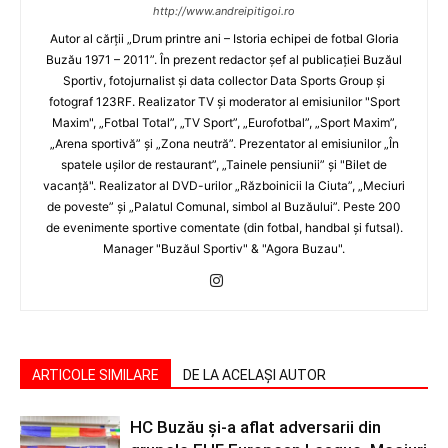
http://www.andreipitigoi.ro
Autor al cărţii „Drum printre ani – Istoria echipei de fotbal Gloria
Buzău 1971 – 2011”. În prezent redactor şef al publicaţiei Buzăul
Sportiv, fotojurnalist şi data collector Data Sports Group şi
fotograf 123RF. Realizator TV şi moderator al emisiunilor "Sport
Maxim", „Fotbal Total”, „TV Sport”, „Eurofotbal”, „Sport Maxim”,
„Arena sportivă” şi „Zona neutră”. Prezentator al emisiunilor „În
spatele uşilor de restaurant”, „Tainele pensiunii” şi "Bilet de
vacanţă". Realizator al DVD-urilor „Războinicii la Ciuta”, „Meciuri
de poveste” şi „Palatul Comunal, simbol al Buzăului”. Peste 200
de evenimente sportive comentate (din fotbal, handbal şi futsal).
Manager "Buzăul Sportiv" & "Agora Buzau".
ARTICOLE SIMILARE
DE LA ACELAȘI AUTOR
HC Buzău și-a aflat adversarii din