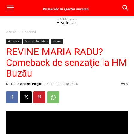
- Publicitate -
Header ad
Acasă
Handbal
Handbal
Materiale video
Video
REVINE MARIA RADU?
Comeback de senzaţie la HM
Buzău
De către
Andrei Pițigoi
-
septembrie 30, 2016
0