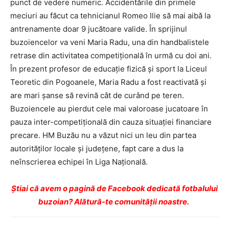
punct de vedere numeric. Accidentările din primele
meciuri au făcut ca tehnicianul Romeo Ilie să mai aibă la
antrenamente doar 9 jucătoare valide. În sprijinul
buzoiencelor va veni Maria Radu, una din handbalistele
retrase din activitatea competiţională în urmă cu doi ani.
În prezent profesor de educaţie fizică şi sport la Liceul
Teoretic din Pogoanele, Maria Radu a fost reactivată şi
are mari şanse să revină cât de curând pe teren.
Buzoiencele au pierdut cele mai valoroase jucatoare în
pauza inter-competiţională din cauza situaţiei financiare
precare. HM Buzău nu a văzut nici un leu din partea
autorităţilor locale şi judeţene, fapt care a dus la
neînscrierea echipei în Liga Naţională.
Ştiai că avem o pagină de Facebook dedicată fotbalului
buzoian? Alătură-te comunității noastre.