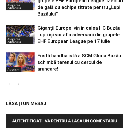
grupele EHF European League. Meciuri
Alegerea
de gală cu echipe titrate pentru „Lupii
editorului
Buzăului”
Giganții Europei vin în calea HC Buzău!
Lupii își vor afla adversarii din grupele
Alegerea
EHF European League pe 17 iulie
editorului
Fostă handbalistă a SCM Gloria Buzău
schimbă terenul cu cercul de
aruncare!
Atletism
LĂSAȚI UN MESAJ
AUTENTIFICAȚI-VĂ PENTRU A LĂSA UN COMENTARIU