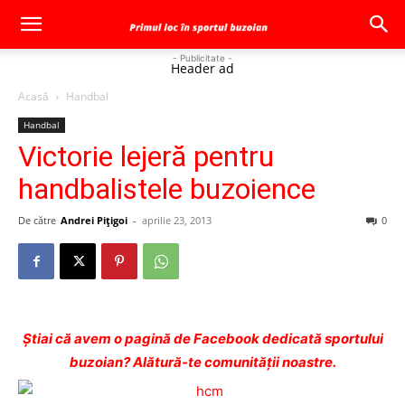
- Publicitate -
Header ad
Acasă
Handbal
Handbal
Victorie lejeră pentru
handbalistele buzoience
De către
Andrei Pițigoi
-
aprilie 23, 2013
0
Ştiai că avem o pagină de Facebook dedicată sportului
buzoian? Alătură-te comunității noastre.