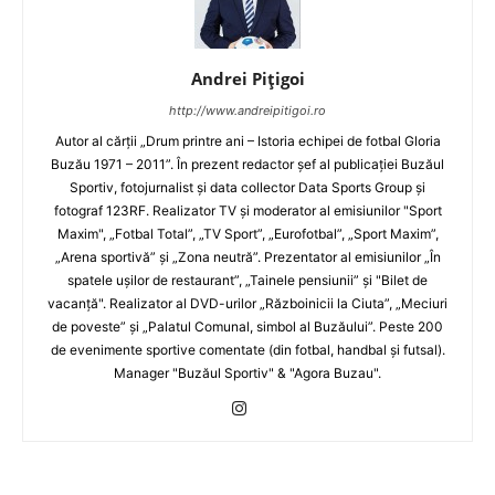
Andrei Pițigoi
http://www.andreipitigoi.ro
Autor al cărţii „Drum printre ani – Istoria echipei de fotbal Gloria
Buzău 1971 – 2011”. În prezent redactor şef al publicaţiei Buzăul
Sportiv, fotojurnalist şi data collector Data Sports Group şi
fotograf 123RF. Realizator TV şi moderator al emisiunilor "Sport
Maxim", „Fotbal Total”, „TV Sport”, „Eurofotbal”, „Sport Maxim”,
„Arena sportivă” şi „Zona neutră”. Prezentator al emisiunilor „În
spatele uşilor de restaurant”, „Tainele pensiunii” şi "Bilet de
vacanţă". Realizator al DVD-urilor „Războinicii la Ciuta”, „Meciuri
de poveste” şi „Palatul Comunal, simbol al Buzăului”. Peste 200
de evenimente sportive comentate (din fotbal, handbal şi futsal).
Manager "Buzăul Sportiv" & "Agora Buzau".