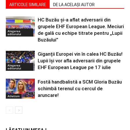
ARTICOLE SIMILARE
DE LA ACELAȘI AUTOR
HC Buzău și-a aflat adversarii din
grupele EHF European League. Meciuri
Alegerea
de gală cu echipe titrate pentru „Lupii
editorului
Buzăului”
Giganții Europei vin în calea HC Buzău!
Lupii își vor afla adversarii din grupele
Alegerea
EHF European League pe 17 iulie
editorului
Fostă handbalistă a SCM Gloria Buzău
schimbă terenul cu cercul de
aruncare!
Atletism