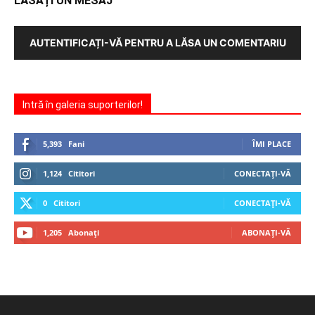
LĂSAȚI UN MESAJ
AUTENTIFICAȚI-VĂ PENTRU A LĂSA UN COMENTARIU
Intră în galeria suporterilor!
5,393
Fani
ÎMI PLACE
1,124
Cititori
CONECTAȚI-VĂ
0
Cititori
CONECTAȚI-VĂ
1,205
Abonați
ABONAȚI-VĂ