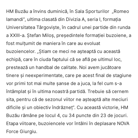
HM Buzău a învins duminică, în Sala Sporturilor „Romeo
Iamandi”, ultima clasată din Divizia A, seria I, formaţia
Universitatea Târgovişte, în cadrul unei partide din runda
a XXIII-a. Ştefan Miloş, preşedintele formaţiei buzoiene, a
fost mulţumit de maniera în care au evoluat
buzoiencelor. „Ştiam ce meci ne aşteaptă cu această
echipă, care în ciuda faptului că se află pe ultimul loc,
prestează un handbal de calitate. Noi avem jucătoare
tinere şi neexperimentate, care pe acest final de stagiune
vor primi tot mai multe şanse de a juca, la fel cum s-a
întâmplat şi în ultima noastră partidă. Trebuie să cernem
sita, pentru că de sezonul viitor ne aşteaptă alte meciuri
dificile şi un obiectiv îndrăzneţ”. Cu această victorie, HM
Buzău rămâne pe locul 4, cu 34 puncte din 23 de jocuri.
Etapa viitoare, buzoiencele vor întâlni în deplasare NOVA
Force Giurgiu.