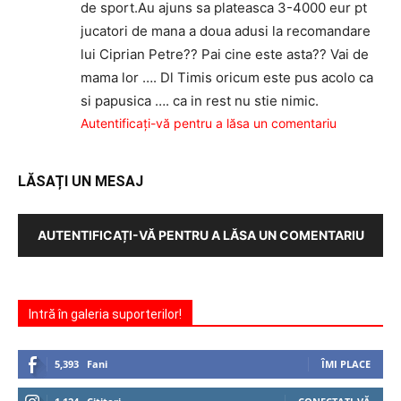
de sport.Au ajuns sa plateasca 3-4000 eur pt
jucatori de mana a doua adusi la recomandare
lui Ciprian Petre?? Pai cine este asta?? Vai de
mama lor …. Dl Timis oricum este pus acolo ca
si papusica …. ca in rest nu stie nimic.
Autentificați-vă pentru a lăsa un comentariu
LĂSAȚI UN MESAJ
AUTENTIFICAȚI-VĂ PENTRU A LĂSA UN COMENTARIU
Intră în galeria suporterilor!
5,393
Fani
ÎMI PLACE