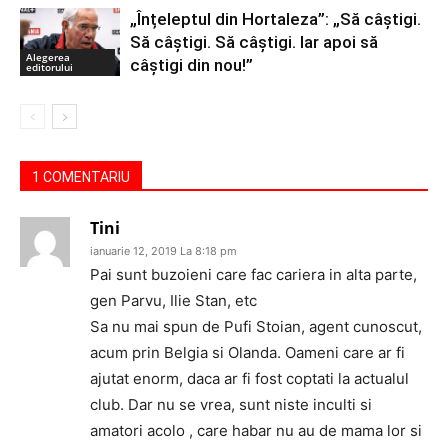
„Înțeleptul din Hortaleza”: „Să câștigi.
Să câștigi. Să câștigi. Iar apoi să
Alegerea
câștigi din nou!”
editorului
1 COMENTARIU
Tini
ianuarie 12, 2019 La 8:18 pm
Pai sunt buzoieni care fac cariera in alta parte,
gen Parvu, Ilie Stan, etc
Sa nu mai spun de Pufi Stoian, agent cunoscut,
acum prin Belgia si Olanda. Oameni care ar fi
ajutat enorm, daca ar fi fost coptati la actualul
club. Dar nu se vrea, sunt niste inculti si
amatori acolo , care habar nu au de mama lor si