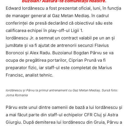
buzoian? Alătură-te comunității noastre.
Edward Iordănescu a fost prezentat oficial, luni, în funcţia
de manager general al Gaz Metan Mediaş. în cadrul
conferinţei de presă declarând că obiectivul său este
calificarea echipei în play-off-ul Ligii 1.
Iordănescu Jr. a semnat un contract valabil pe un an şi
jumătate şi va fi ajutat de antrenorii secunzi Flavius
Boroncoi și Alex Radu. Buzoianul Bogdan Pârvu se va
ocupa de pregătirea portarilor, Ciprian Prună va fi
preparator fizic, iar staff-ul este completat de Marius
Francisc, analist tehnic.
Iordănescu și Pârvu la primul antrenament cu Gaz Metan Mediaș. Sursă foto:
Joma Romania
Pârvu este unul dintre oamenii de bază a lui Iordănescu și
a mai făcut parte din staff-ul echipelor CFR Cluj și Astra
Giurgiu. După demiterea lui Iordănescu din Gruia, Pârvu a