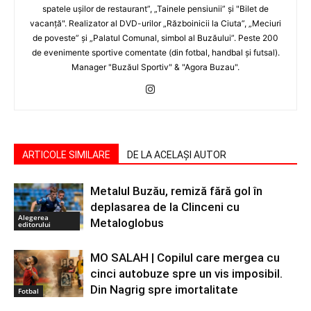
spatele uşilor de restaurant”, „Tainele pensiunii” şi "Bilet de
vacanţă". Realizator al DVD-urilor „Războinicii la Ciuta”, „Meciuri
de poveste” şi „Palatul Comunal, simbol al Buzăului”. Peste 200
de evenimente sportive comentate (din fotbal, handbal şi futsal).
Manager "Buzăul Sportiv" & "Agora Buzau".
ARTICOLE SIMILARE
DE LA ACELAȘI AUTOR
Metalul Buzău, remiză fără gol în
deplasarea de la Clinceni cu
Alegerea
Metaloglobus
editorului
MO SALAH | Copilul care mergea cu
cinci autobuze spre un vis imposibil.
Din Nagrig spre imortalitate
Fotbal