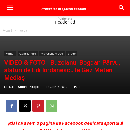
- Publicitate -
Header ad
Acasă
Fotbal
Fotbal
Galerie foto
Materiale video
Video
VIDEO & FOTO | Buzoianul Bogdan Pârvu,
alături de Edi Iordănescu la Gaz Metan
Mediaș
De către
Andrei Pițigoi
-
ianuarie 9, 2019
1
Ştiai că avem o pagină de Facebook dedicată sportului