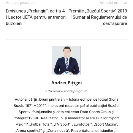
Articolul precedent
Articolul următor
Emisiunea „Prelungiri”, ediţia 4
Premiile „Buzăul Sportiv” 2019
| Lector UEFA pentru antrenorii
| Sumar al Regulamentului de
buzoieni
desfășurare
Andrei Pițigoi
http://www.andreipitigoi.ro
Autor al cărţii „Drum printre ani – Istoria echipei de fotbal Gloria
Buzău 1971 – 2011”. În prezent redactor şef al publicaţiei Buzăul
Sportiv, fotojurnalist şi data collector Data Sports Group şi
fotograf 123RF. Realizator TV şi moderator al emisiunilor "Sport
Maxim", „Fotbal Total”, „TV Sport”, „Eurofotbal”, „Sport Maxim”,
„Arena sportivă” şi „Zona neutră”. Prezentator al emisiunilor „În