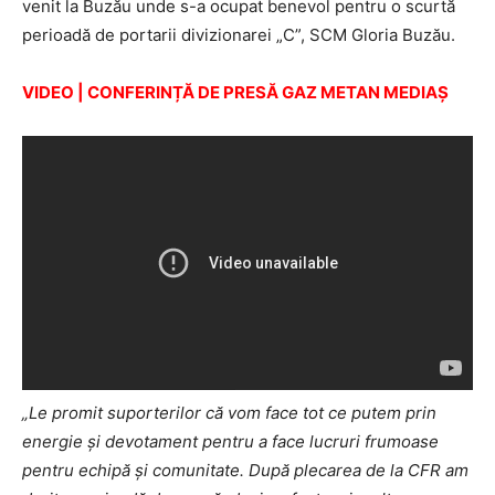
venit la Buzău unde s-a ocupat benevol pentru o scurtă
perioadă de portarii divizionarei „C”, SCM Gloria Buzău.
VIDEO | CONFERINȚĂ DE PRESĂ GAZ METAN MEDIAȘ
„Le promit suporterilor că vom face tot ce putem prin
energie şi devotament pentru a face lucruri frumoase
pentru echipă şi comunitate. După plecarea de la CFR am