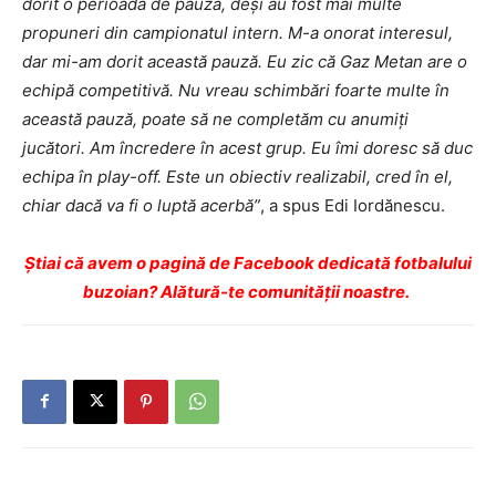
dorit o perioadă de pauză, deşi au fost mai multe
propuneri din campionatul intern. M-a onorat interesul,
dar mi-am dorit această pauză. Eu zic că Gaz Metan are o
echipă competitivă. Nu vreau schimbări foarte multe în
această pauză, poate să ne completăm cu anumiţi
jucători. Am încredere în acest grup. Eu îmi doresc să duc
echipa în play-off. Este un obiectiv realizabil, cred în el,
chiar dacă va fi o luptă acerbă”
, a spus Edi Iordănescu.
Ştiai că avem o pagină de Facebook dedicată fotbalului
buzoian? Alătură-te comunității noastre.