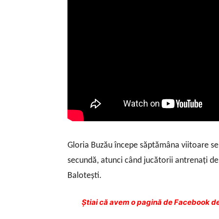
Gloria Buzău începe săptămâna viitoare seria
secundă, atunci când jucătorii antrenaţi de I
Baloteşti.
Ştiai că avem o pagină de Facebook de