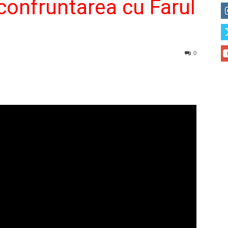
 confruntarea cu Farul
0