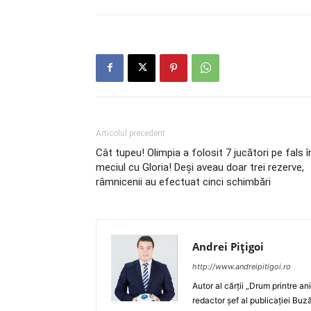
Articolul precedent
Cât tupeu! Olimpia a folosit 7 jucători pe fals î
meciul cu Gloria! Deşi aveau doar trei rezerve,
râmnicenii au efectuat cinci schimbări
Andrei Pițigoi
http://www.andreipitigoi.ro
Autor al cărţii „Drum printre an
redactor şef al publicaţiei Buză