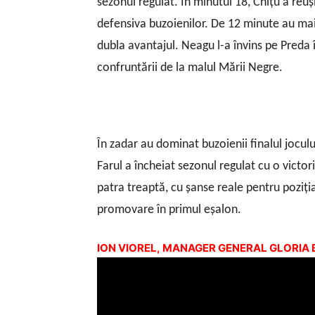
sezonul regulat. În minutul 18, Chiţu a reuş
defensiva buzoienilor. De 12 minute au mai a
dubla avantajul. Neagu l-a învins pe Preda în
confruntării de la malul Mării Negre.
În zadar au dominat buzoienii finalul joculu
Farul a încheiat sezonul regulat cu o victori
patra treaptă, cu şanse reale pentru poziţi
promovare în primul eşalon.
ION VIOREL, MANAGER GENERAL GLORIA