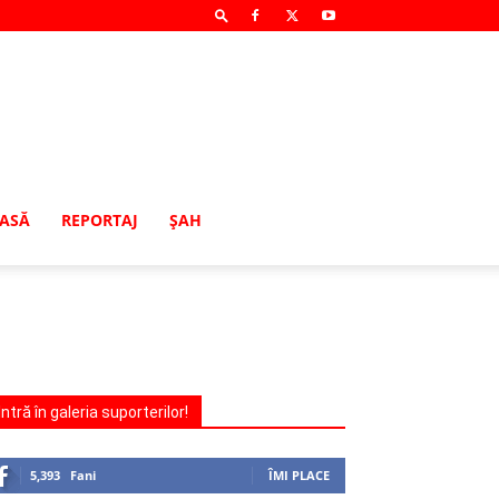
MASĂ
REPORTAJ
ŞAH
Intră în galeria suporterilor!
5,393
Fani
ÎMI PLACE