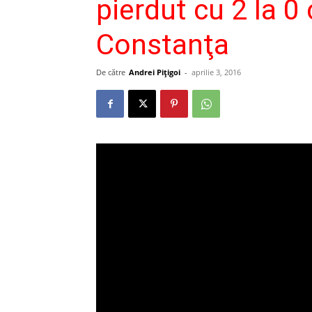
pierdut cu 2 la 0
Constanţa
De către
Andrei Pițigoi
-
aprilie 3, 2016