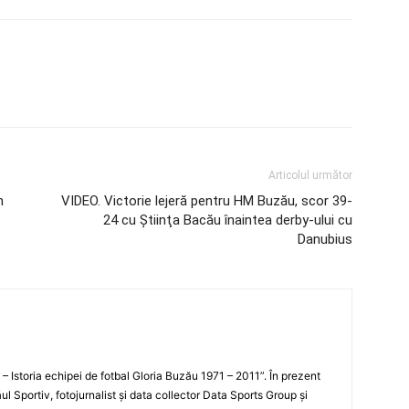
Articolul următor
n
VIDEO. Victorie lejeră pentru HM Buzău, scor 39-
24 cu Ştiinţa Bacău înaintea derby-ului cu
Danubius
i – Istoria echipei de fotbal Gloria Buzău 1971 – 2011”. În prezent
ul Sportiv, fotojurnalist şi data collector Data Sports Group şi