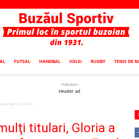
AL
FUTSAL
HANDBAL
VOLEI
RUGBY
TENIS DE 
Buzaul
- Publicitate -
Header ad
 pierdut cu 2 la 0...
Sportiv
lţi titulari, Gloria a