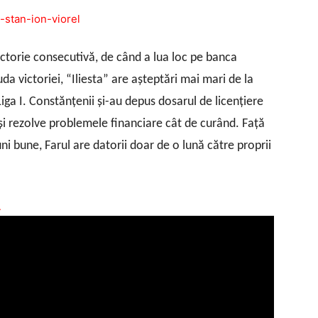
victorie consecutivă, de când a lua loc pe banca
da victoriei, “Iliesta” are aşteptări mai mari de la
Liga I.
Constănţenii şi-au depus dosarul de licenţiere
îşi rezolve problemele financiare cât de curând. Faţă
luni bune, Farul are datorii doar de o lună către proprii
A