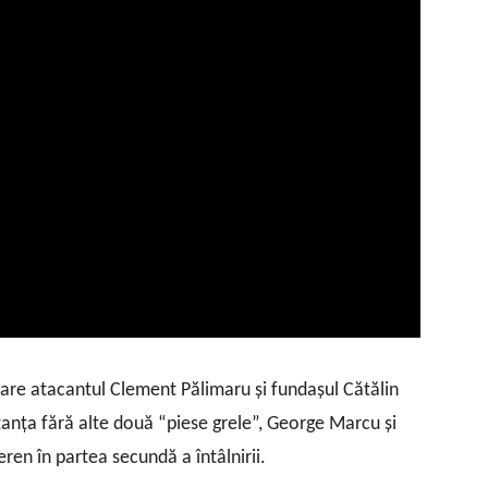
 care atacantul Clement Pălimaru şi fundaşul Cătălin
tanţa fără alte două “piese grele”, George Marcu şi
eren în partea secundă a întâlnirii.