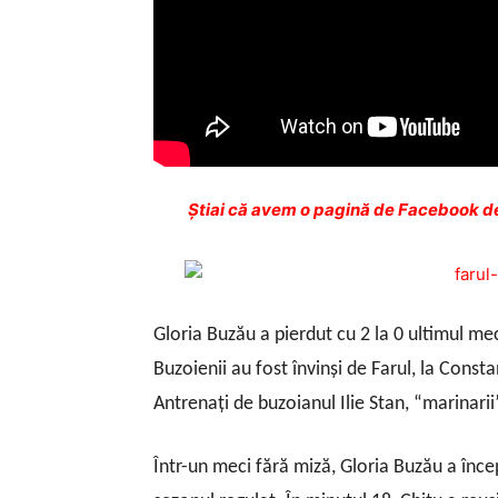
Ştiai că avem o pagină de Facebook de
Gloria Buzău a pierdut cu 2 la 0 ultimul mec
Buzoienii au fost învinşi de Farul, la Const
Antrenaţi de buzoianul Ilie Stan, “marinarii” 
Într-un meci fără miză, Gloria Buzău a înce