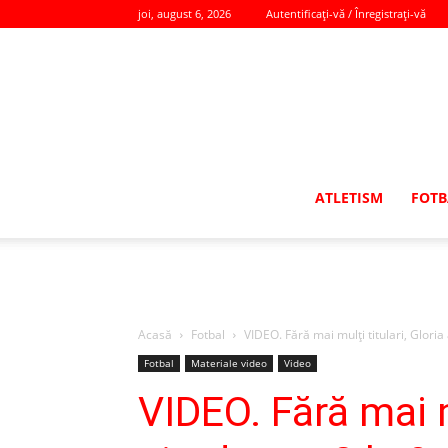
joi, august 6, 2026
Autentificați-vă / Înregistrați-vă
ATLETISM
FOTB
Acasă
Fotbal
VIDEO. Fără mai mulţi titulari, Gloria a
Fotbal
Materiale video
Video
VIDEO. Fără mai mu