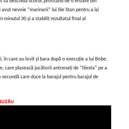
it să deschidă scorul, profitând de o eroare din
vut nevoie “marinarii” lui Ilie Stan pentru a îşi
 minutul 30 şi a stabilit rezultatul final al
i, în care au lovit şi bara după o execuţie a lui Bobe.
e, care plasează jucătorii antrenaţi de “Iliesta” pe a
a secundă care duce la barajul pentru barajul de
 BUZĂU