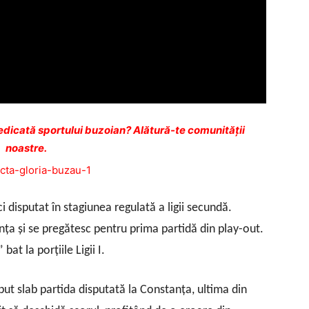
dicată sportului buzoian? Alătură-te comunității
noastre.
i disputat în stagiunea regulată a ligii secundă.
anţa şi se pregătesc pentru prima partidă din play-out.
bat la porţiile Ligii I.
put slab partida disputată la Constanţa, ultima din