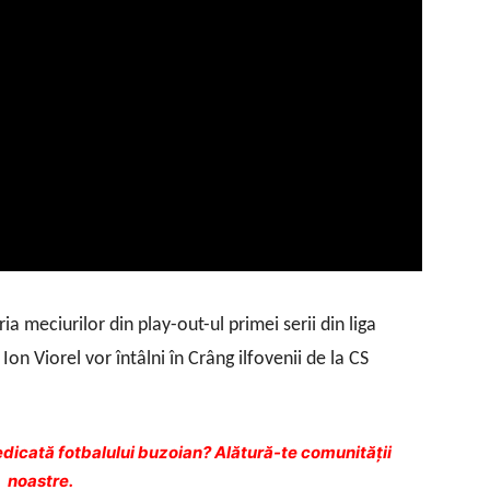
 meciurilor din play-out-ul primei serii din liga
on Viorel vor întâlni în Crâng ilfovenii de la CS
dicată fotbalului buzoian? Alătură-te comunității
noastre.