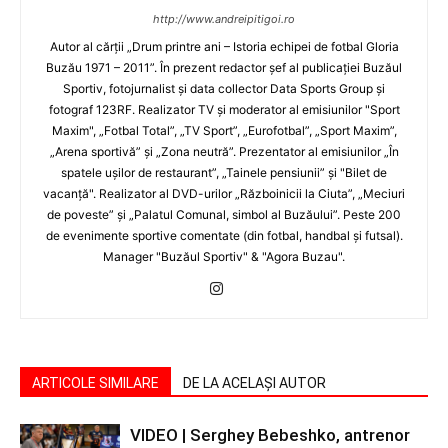
http://www.andreipitigoi.ro
Autor al cărţii „Drum printre ani – Istoria echipei de fotbal Gloria
Buzău 1971 – 2011”. În prezent redactor şef al publicaţiei Buzăul
Sportiv, fotojurnalist şi data collector Data Sports Group şi
fotograf 123RF. Realizator TV şi moderator al emisiunilor "Sport
Maxim", „Fotbal Total”, „TV Sport”, „Eurofotbal”, „Sport Maxim”,
„Arena sportivă” şi „Zona neutră”. Prezentator al emisiunilor „În
spatele uşilor de restaurant”, „Tainele pensiunii” şi "Bilet de
vacanţă". Realizator al DVD-urilor „Războinicii la Ciuta”, „Meciuri
de poveste” şi „Palatul Comunal, simbol al Buzăului”. Peste 200
de evenimente sportive comentate (din fotbal, handbal şi futsal).
Manager "Buzăul Sportiv" & "Agora Buzau".
ARTICOLE SIMILARE
DE LA ACELAȘI AUTOR
VIDEO | Serghey Bebeshko, antrenor