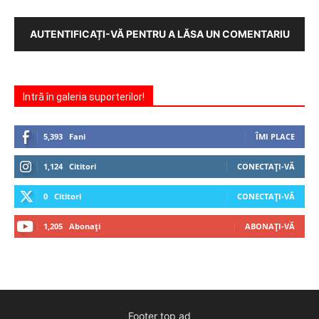
AUTENTIFICAȚI-VĂ PENTRU A LĂSA UN COMENTARIU
Intră în galeria suporterilor!
5,393
Fani
ÎMI PLACE
1,124
Cititori
CONECTAȚI-VĂ
0
Cititori
CONECTAȚI-VĂ
1,205
Abonați
ABONAȚI-VĂ
Footer top ad