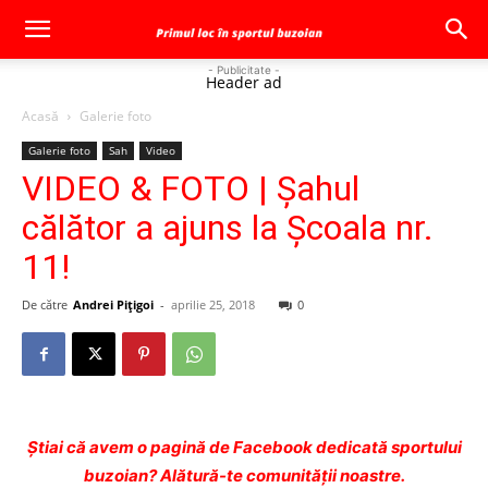
- Publicitate -
Header ad
Acasă
Galerie foto
Galerie foto
Sah
Video
VIDEO & FOTO | Şahul
călător a ajuns la Şcoala nr.
11!
De către
Andrei Pițigoi
-
aprilie 25, 2018
0
Ştiai că avem o pagină de Facebook dedicată sportului
buzoian? Alătură-te comunității noastre.