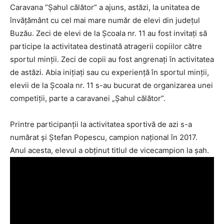
Caravana “Şahul călător” a ajuns, astăzi, la unitatea de
învăţământ cu cel mai mare număr de elevi din judeţul
Buzău. Zeci de elevi de la Școala nr. 11 au fost invitaţi să
participe la activitatea destinată atragerii copiilor către
sportul minţii. Zeci de copii au fost angrenaţi în activitatea
de astăzi. Abia iniţiaţi sau cu experienţă în sportul minţii,
elevii de la Școala nr. 11 s-au bucurat de organizarea unei
competiţii, parte a caravanei „Şahul călător”.
Printre participanţii la activitatea sportivă de azi s-a
numărat şi Ștefan Popescu, campion naţional în 2017.
Anul acesta, elevul a obţinut titlul de vicecampion la şah.