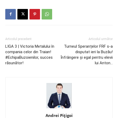
Articolul precedent
Articolul următor
LIGA 3 | Victoria Metalului în
Turneul Speranțelor FRF s-a
compania celor din Traian!
disputat ieri la Buzău!
#EchipaBuzoienilor, succes
Înfrângere şi egal pentru elevii
răsunător!
lui Anton…
Andrei Pițigoi