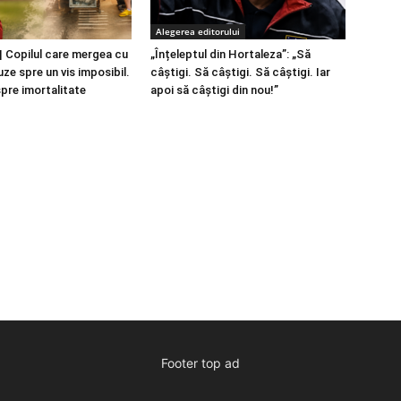
Alegerea editorului
 Copilul care mergea cu
„Înțeleptul din Hortaleza”: „Să
ze spre un vis imposibil.
câștigi. Să câștigi. Să câștigi. Iar
spre imortalitate
apoi să câștigi din nou!”
Footer top ad