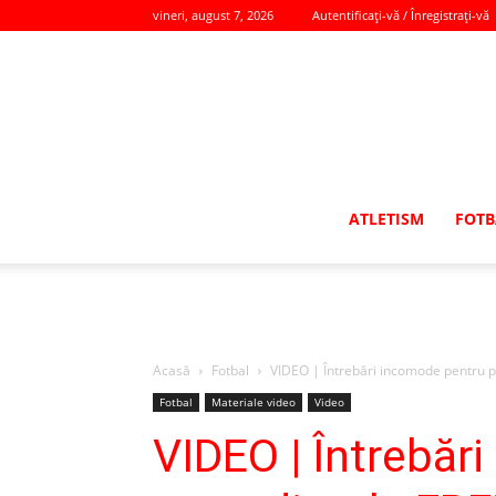
vineri, august 7, 2026
Autentificați-vă / Înregistrați-vă
ATLETISM
FOTB
Acasă
Fotbal
VIDEO | Întrebări incomode pentru
Fotbal
Materiale video
Video
VIDEO | Întrebăr