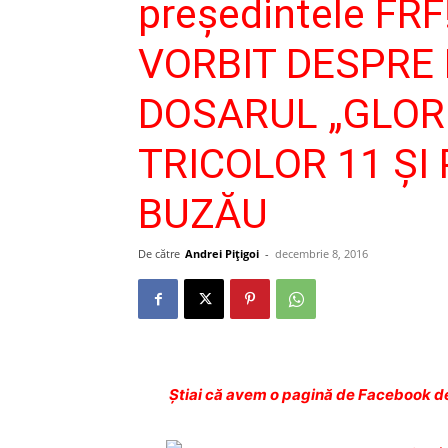
preşedintele FR
VORBIT DESPRE
DOSARUL „GLORIE
TRICOLOR 11 ŞI 
BUZĂU
De către
Andrei Pițigoi
-
decembrie 8, 2016
Ştiai că avem o pagină de Facebook de