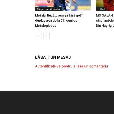
Alegerea editorului
Fotbal
Metalul Buzău, remiză fără gol în
MO SALAH |
deplasarea de la Clinceni cu
cinci autobu
Metaloglobus
Din Nagrig 
LĂSAȚI UN MESAJ
Autentificați-vă pentru a lăsa un comentariu