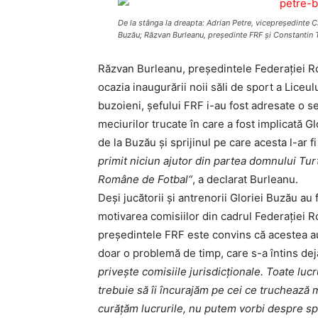
De la stânga la dreapta: Adrian Petre, vicepreşedinte
Buzău; Răzvan Burleanu, preşedinte FRF şi Constantin
Răzvan Burleanu, preşedintele Federaţiei Ro
ocazia inaugurării noii săli de sport a Liceul
buzoieni, şefului FRF i-au fost adresate o s
meciurilor trucate în care a fost implicată 
de la Buzău şi sprijinul pe care acesta l-ar 
primit niciun ajutor din partea domnului Turt
Române de Fotbal“
, a declarat Burleanu.
Deşi jucătorii şi antrenorii Gloriei Buzău au
motivarea comisiilor din cadrul Federaţiei 
preşedintele FRF este convins că acestea au l
doar o problemă de timp, care s-a întins de
pri­veşte comisiile jurisdicţionale. Toate luc
trebuie să îi încurajăm pe cei ce truchează me
curăţăm lucrurile, nu putem vorbi despre sp