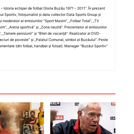
i – Istoria echipei de fotbal Gloria Buzău 1971 – 2011”. În prezent
ul Sportiv, fotojurnalist şi data collector Data Sports Group şi
i moderator al emisiunilor "Sport Maxim", „Fotbal Total”, „TV
xim”, „Arena sportivă” şi „Zona neutră”. Prezentator al emisiunilor
”, „Tainele pensiunii” şi "Bilet de vacanţă". Realizator al DVD-
„Meciuri de poveste” şi „Palatul Comunal, simbol al Buzăului”. Peste
entate (din fotbal, handbal şi futsal). Manager "Buzăul Sportiv"