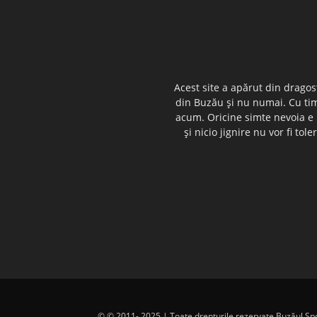
Acest site a apărut din dragos
din Buzău şi nu numai. Cu timp
acum. Oricine simte nevoia e i
şi nicio jignire nu vor fi t
© © 2011- 2025 | Toate drepturile rezervate Buzăul Sport