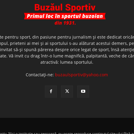
te pentru sport, din pasiune pentru jurnalism şi este dedicat oricăr
ul, prieteni ai mei şi ai sportului s-au alăturat acestui demers, p
nvitat să-şi spună părerea despre orice legat de sport, însă atenţi
olerate. Vă invit cu drag într-o lume magnifică, palpitantă, veche de
atractivă: lumea sportului.
Contactați-ne:
buzaulsportiv@yahoo.com
iv. Nici o instituţie sau persoană, nu poate reproduce conţinutul site-ului fără ac