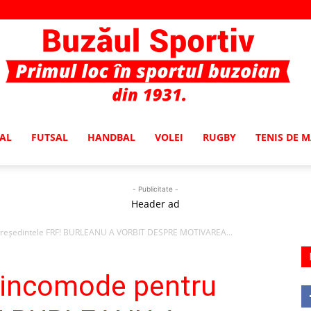
AL
FUTSAL
HANDBAL
VOLEI
RUGBY
TENIS DE 
Buzaul
- Publicitate -
Header ad
 preşedintele FRF! BURLEANU A VORBIT DESPRE MOTIVAREA...
Sportiv
i incomode pentru