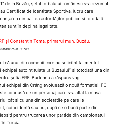
11” de la Buzău, şeful fotbalului românesc s-a rezumat
au Certificat de Identitate Sportivă, lucru care
nanţarea din partea autorităţilor publice şi totodată
ea sunt în deplină legalitate.
primarul mun. Buzău.
ul că unul din oamenii care au solicitat falimentul
 echipei autointitulate „a Buzăului” şi totodată una din
entru şefia FRF, Burleanu a răspuns vag.
onul echipei din Crâng evoluează o nouă formaţiei, FC
este condusă de un personaj care s-a aflat la masa
iu, cât şi cu una din societăţile pe care le
nit, coincidenţă sau nu, după ce o bună parte din
pedepsiţi pentru trucarea unor partide din campionatul
 în Turcia.