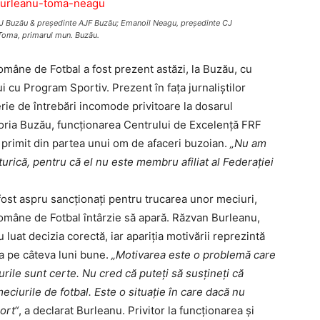
 CJ Buzău & preşedinte AJF Buzău; Emanoil Neagu, preşedinte CJ
 Toma, primarul mun. Buzău.
mâne de Fotbal a fost prezent astăzi, la Buzău, cu
ui cu Program Sportiv. Prezent în faţa jurnaliştilor
erie de întrebări incomode privitoare la dosarul
Gloria Buzău, funcţionarea Centrului de Excelenţă FRF
fi primit din partea unui om de afaceri buzoian.
„Nu am
urică, pentru că el nu este membru afiliat al Federaţiei
 fost aspru sancţionaţi pentru trucarea unor meciuri,
Române de Fotbal întârzie să apară. Răzvan Burleanu,
uat decizia corectă, iar apariţia motivării reprezintă
ja pe câteva luni bune.
„Motivarea este o proble­mă care
rurile sunt certe. Nu cred că puteţi să susţineţi că
­ciurile de fotbal. Este o situa­ţie în care dacă nu
ort“
, a declarat Bur­leanu. Privitor la funcţionarea şi