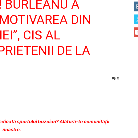
F! BURLEANU A
 MOTIVAREA DIN
I”, CIS AL
PRIETENII DE LA
0
dicată sportului buzoian? Alătură-te comunității
noastre.