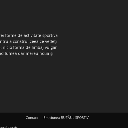
ei forme de activitate sportivă
entru a construi ceea ce vedeţi
e: nicio formă de limbaj vulgar
 când lumea dar mereu nouă şi
Contact
Emisiunea BUZĂUL SPORTIV
ordul scris.