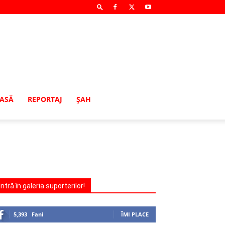
MASĂ
REPORTAJ
ŞAH
Intră în galeria suporterilor!
5,393
Fani
ÎMI PLACE