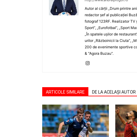
http://www.andreipitigoi.ro
Autor al cărţii „Drum printre an
redactor şef al publicaţiei Buză
fotograf 123RF. Realizator TV ş
Sport”, „Eurofotbal”, „Sport Ma
„În spatele uşilor de restaurant
urilor „Războinicii la Ciuta”, 
200 de evenimente sportive com
& "Agora Buzau".
ARTICOLE SIMILARE
DE LA ACELAȘI AUTOR