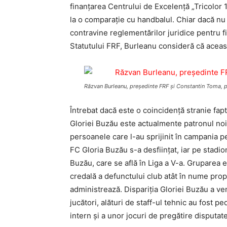
finanţarea Centrului de Excelenţă „Tricolor 
la o comparaţie cu handbalul. Chiar dacă nu 
contravine reglementărilor juridice pentru fi
Statutului FRF, Burleanu consideră că aceast
Răzvan Burleanu, preşedinte FRF şi Constantin Toma, 
Întrebat dacă este o coincidenţă stranie fapt
Gloriei Buzău este actualmente patronul noii
persoanele care l-au sprijinit în campania p
FC Gloria Buzău s-a desfiinţat, iar pe stadi
Buzău, care se află în Liga a V-a. Gruparea 
credală a defunctului club atât în nume propr
administrează. Dispariţia Gloriei Buzău a ve
jucători, alături de staff-ul tehnic au fost 
intern şi a unor jocuri de pregătire disputate