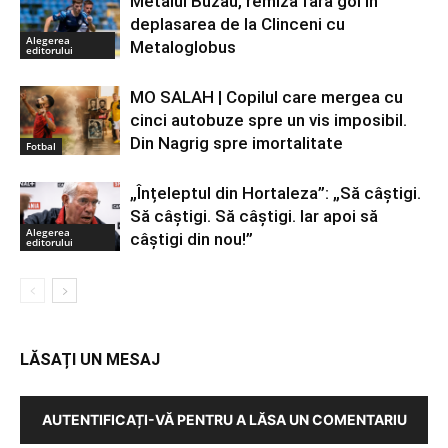
Metalul Buzău, remiză fără gol în
deplasarea de la Clinceni cu
Alegerea
Metaloglobus
editorului
MO SALAH | Copilul care mergea cu
cinci autobuze spre un vis imposibil.
Din Nagrig spre imortalitate
Fotbal
„Înțeleptul din Hortaleza”: „Să câștigi.
Să câștigi. Să câștigi. Iar apoi să
Alegerea
câștigi din nou!”
editorului
LĂSAȚI UN MESAJ
AUTENTIFICAȚI-VĂ PENTRU A LĂSA UN COMENTARIU