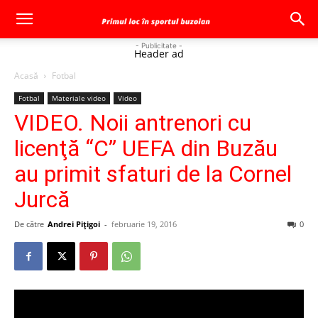
- Publicitate -
Header ad
Acasă
Fotbal
Fotbal
Materiale video
Video
VIDEO. Noii antrenori cu
licenţă “C” UEFA din Buzău
au primit sfaturi de la Cornel
Jurcă
De către
Andrei Pițigoi
-
februarie 19, 2016
0