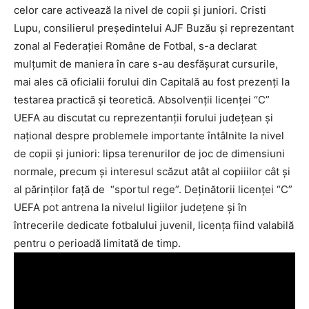
celor care activează la nivel de copii şi juniori. Cristi
Lupu, consilierul preşedintelui AJF Buzău şi reprezentant
zonal al Federaţiei Române de Fotbal, s-a declarat
mulţumit de maniera în care s-au desfăşurat cursurile,
mai ales că oficialii forului din Capitală au fost prezenţi la
testarea practică şi teoretică. Absolvenţii licenţei “C”
UEFA au discutat cu reprezentanţii forului judeţean şi
naţional despre problemele importante întâlnite la nivel
de copii şi juniori: lipsa terenurilor de joc de dimensiuni
normale, precum şi interesul scăzut atât al copiiilor cât şi
al părinţilor faţă de “sportul rege”. Deţinătorii licenţei “C”
UEFA pot antrena la nivelul ligiilor judeţene şi în
întrecerile dedicate fotbalului juvenil, licenţa fiind valabilă
pentru o perioadă limitată de timp.