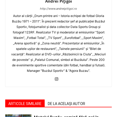
Andrei Pițigoi
http://www.andreipitigoi.ro
Autor al cărţii „Drum printre ani – Istoria echipei de fotbal Gloria
Buzău 1971 – 2011”. În prezent redactor şef al publicaţiei Buzăul
Sportiv, fotojurnalist şi data collector Data Sports Group şi
fotograf 123RF. Realizator TV şi moderator al emisiunilor "Sport
Maxim", „Fotbal Total”, „TV Sport”, „Eurofotbal”, „Sport Maxim”,
„Arena sportivă” şi „Zona neutră”. Prezentator al emisiunilor „În
spatele uşilor de restaurant”, „Tainele pensiunii” şi "Bilet de
vacanţă". Realizator al DVD-urilor „Războinicii la Ciuta”, „Meciuri
de poveste” şi „Palatul Comunal, simbol al Buzăului”. Peste 200
de evenimente sportive comentate (din fotbal, handbal şi futsal).
Manager "Buzăul Sportiv" & "Agora Buzau".
ARTICOLE SIMILARE
DE LA ACELAȘI AUTOR