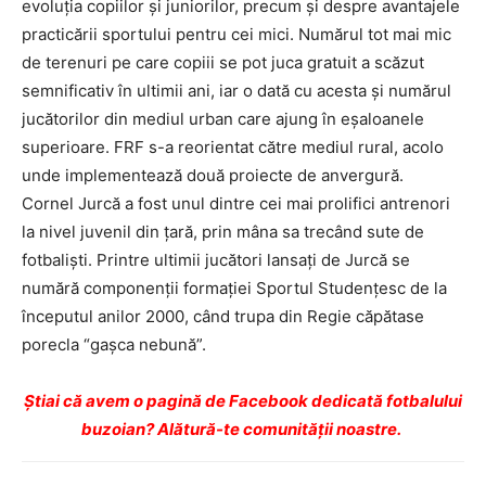
evoluţia copiilor şi juniorilor, precum şi despre avantajele
practicării sportului pentru cei mici. Numărul tot mai mic
de terenuri pe care copiii se pot juca gratuit a scăzut
semnificativ în ultimii ani, iar o dată cu acesta şi numărul
jucătorilor din mediul urban care ajung în eşaloanele
superioare. FRF s-a reorientat către mediul rural, acolo
unde implementează două proiecte de anvergură.
Cornel Jurcă a fost unul dintre cei mai prolifici antrenori
la nivel juvenil din ţară, prin mâna sa trecând sute de
fotbalişti. Printre ultimii jucători lansaţi de Jurcă se
numără componenţii formaţiei Sportul Studenţesc de la
începutul anilor 2000, când trupa din Regie căpătase
porecla “gaşca nebună”.
Ştiai că avem o pagină de Facebook dedicată fotbalului
buzoian? Alătură-te comunității noastre.