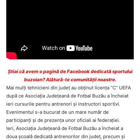
Ştiai că avem o pagină de Facebook dedicată sportului
buzoian? Alătură-te comunității noastre.
Mai mulţi tehnicieni din judeţ au obţinut licenţa “C” UEFA
după ce Asociaţia Judeţeană de Fotbal Buzău a încheiat
ieri cursurile pentru antrenori şi instructori sportivi.
Evenimentul s-a bucurat de un mare număr de
participanţi şi de prezenţa unor oficiali ai federaţiei.
Ieri, Asociaţia Judeţeană de Fotbal Buzău a încheiat a
doua şcoală dedicată antrenorilor din judeţ, precum şi