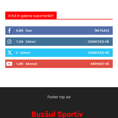
Intră în galeria suporterilor!
5,393
Fani
ÎMI PLACE
1,124
Cititori
CONECTAȚI-VĂ
0
Cititori
CONECTAȚI-VĂ
1,205
Abonați
ABONAȚI-VĂ
Footer top ad