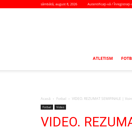
sâmbătă, august 8, 2026
Autentificați-vă / Înregistrați-
ATLETISM
FOTB
Acasă
Fotbal
VIDEO. REZUMAT SEMIFINALE | Voinţa 
Fotbal
Video
VIDEO. REZUMAT