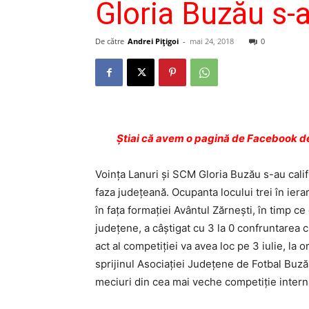
Gloria Buzău s-a
De către
Andrei Pițigoi
-
mai 24, 2018
0
Ştiai că avem o pagină de Facebook de
Voinţa Lanuri şi SCM Gloria Buzău s-au califi
faza judeţeană. Ocupanta locului trei în ierarh
în faţa formaţiei Avântul Zărneşti, în timp ce
judeţene, a câştigat cu 3 la 0 confruntarea c
act al competiţiei va avea loc pe 3 iulie, la
sprijinul Asociaţiei Judeţene de Fotbal Buz
meciuri din cea mai veche competiţie internă