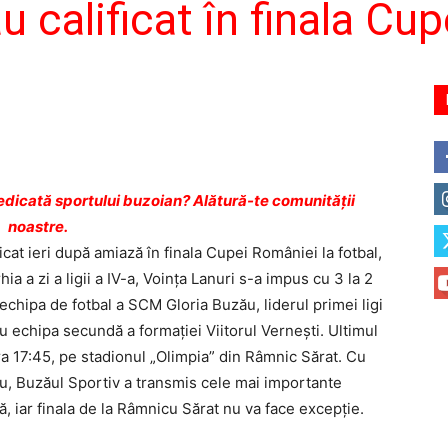
u calificat în finala Cu
dicată sportului buzoian? Alătură-te comunității
noastre.
cat ieri după amiază în finala Cupei României la fotbal,
ia a zi a ligii a IV-a, Voinţa Lanuri s-a impus cu 3 la 2
 echipa de fotbal a SCM Gloria Buzău, liderul primei ligi
u echipa secundă a formaţiei Viitorul Verneşti. Ultimul
 ora 17:45, pe stadionul „Olimpia” din Râmnic Sărat. Cu
ău, Buzăul Sportiv a transmis cele mai importante
, iar finala de la Râmnicu Sărat nu va face excepţie.