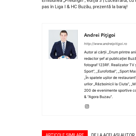
Emisiunea „Prelungiri”, ediţia 3 | Luceafărul, cu
pas în Liga I & HC Buzău, prezentă la baraj!
Andrei Pițigoi
http://www.andreipitigoi.ro
Autor al cărţii „Drum printre an
redactor şef al publicaţiei Buză
fotograf 123RF. Realizator TV ş
Sport”, „Eurofotbal”, „Sport Ma
„În spatele uşilor de restaurant
urilor „Războinicii la Ciuta”, 
200 de evenimente sportive com
& "Agora Buzau".
ARTICOLE SIMILARE
DE LA ACELAȘI AUTOR