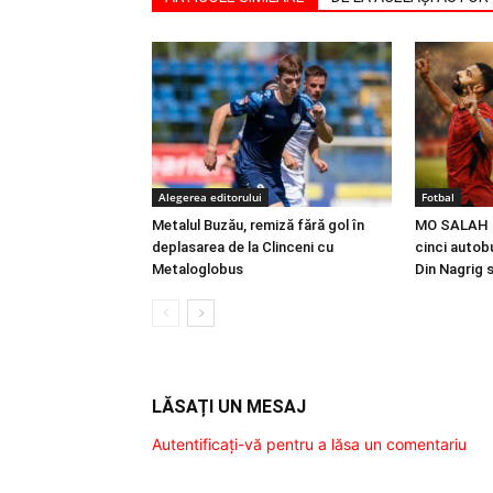
Alegerea editorului
Fotbal
Metalul Buzău, remiză fără gol în
MO SALAH |
deplasarea de la Clinceni cu
cinci autobu
Metaloglobus
Din Nagrig 
LĂSAȚI UN MESAJ
Autentificați-vă pentru a lăsa un comentariu