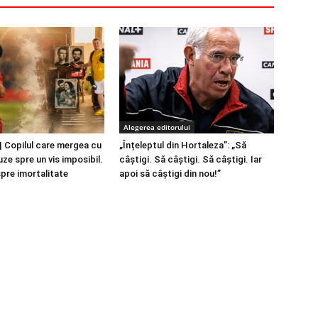
Alegerea editorului
 Copilul care mergea cu
„Înțeleptul din Hortaleza”: „Să
ze spre un vis imposibil.
câștigi. Să câștigi. Să câștigi. Iar
spre imortalitate
apoi să câștigi din nou!”