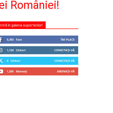
pei României!
Intră în galeria suporterilor!
5,393
Fani
ÎMI PLACE
1,124
Cititori
CONECTAȚI-VĂ
0
Cititori
CONECTAȚI-VĂ
1,205
Abonați
ABONAȚI-VĂ