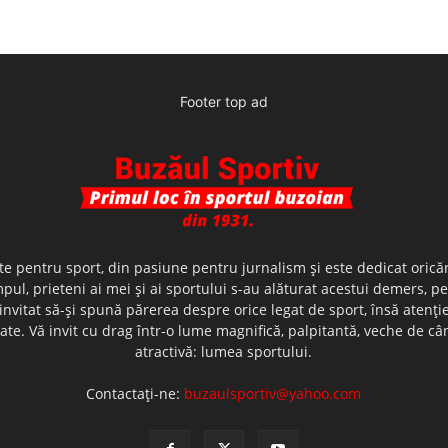
Footer top ad
te pentru sport, din pasiune pentru jurnalism şi este dedicat oricăr
ul, prieteni ai mei şi ai sportului s-au alăturat acestui demers, p
nvitat să-şi spună părerea despre orice legat de sport, însă atenţi
olerate. Vă invit cu drag într-o lume magnifică, palpitantă, veche de
atractivă: lumea sportului.
Contactați-ne:
buzaulsportiv@yahoo.com