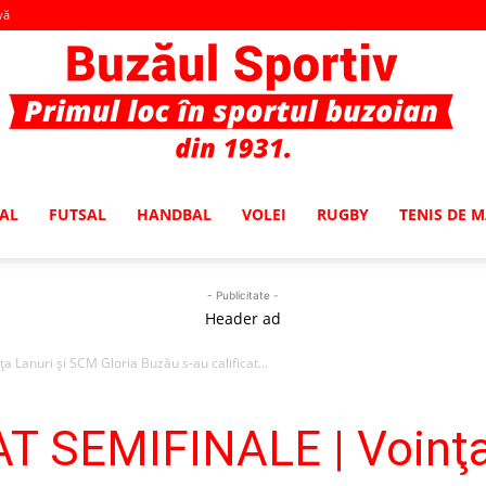
vă
AL
FUTSAL
HANDBAL
VOLEI
RUGBY
TENIS DE 
Buzaul
- Publicitate -
Header ad
Lanuri şi SCM Gloria Buzău s-au calificat...
Sportiv
 SEMIFINALE | Voinţa