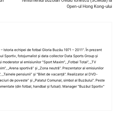
 un
Tenismeniul buzoian Ovidiu Ionescu (SCMGB) la
Open-ul Hong Kong-ului
i – Istoria echipei de fotbal Gloria Buzău 1971 – 2011”. În prezent
ul Sportiv, fotojurnalist şi data collector Data Sports Group şi
i moderator al emisiunilor "Sport Maxim", „Fotbal Total”, „TV
xim”, „Arena sportivă” şi „Zona neutră”. Prezentator al emisiunilor
”, „Tainele pensiunii” şi "Bilet de vacanţă". Realizator al DVD-
„Meciuri de poveste” şi „Palatul Comunal, simbol al Buzăului”. Peste
entate (din fotbal, handbal şi futsal). Manager "Buzăul Sportiv"