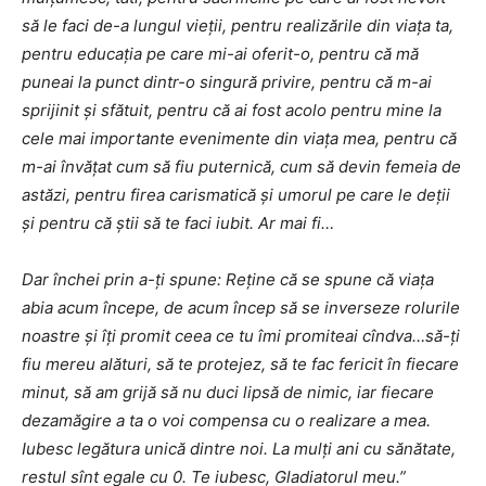
să le faci de-a lungul vieţii, pentru realizările din viaţa ta,
pentru educaţia pe care mi-ai oferit-o, pentru că mă
puneai la punct dintr-o singură privire, pentru că m-ai
sprijinit şi sfătuit, pentru că ai fost acolo pentru mine la
cele mai importante evenimente din viaţa mea, pentru că
m-ai învăţat cum să fiu puternică, cum să devin femeia de
astăzi, pentru firea carismatică şi umorul pe care le deţii
şi pentru că ştii să te faci iubit. Ar mai fi…
Dar închei prin a-ţi spune: Reţine că se spune că viaţa
abia acum începe, de acum încep să se inverseze rolurile
noastre şi îţi promit ceea ce tu îmi promiteai cîndva…să-ţi
fiu mereu alături, să te protejez, să te fac fericit în fiecare
minut, să am grijă să nu duci lipsă de nimic, iar fiecare
dezamăgire a ta o voi compensa cu o realizare a mea.
Iubesc legătura unică dintre noi. La mulţi ani cu sănătate,
restul sînt egale cu 0. Te iubesc, Gladiatorul meu.”