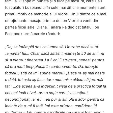
familia. O soţie minunată şi o fiică pe măsură, care i-au
fost alături buzoianului în cele mai dificile momente sunt
primul motiv de mândrie a lui Viorel. Unul dintre cele mai
emoţionante mesaje primite de Ion Viorel a venit din
partea fiicei sale, Diana. Tânăra i-a dedicat tatălui, pe
Facebook următoarele rânduri:
„Da, se întâmplă des ca lumea să-l întrebe dacă sunt
„amanta” lui… Chiar dacă astăzi împlineşte 50 de ani, nu
şi-a pierdut tinereţea. La 2 ani îl strigam „nenea” pentru
că era mult timp plecat în cantonamente. Da, iubeşte
fotbalul, ştiţi ce îmi spune mereu? „Dacă m-aş mai naşte
o dată, tot asta aş face, tare mult mi-a plăcut să joc, măi
tati” …de aceea şi-a îndeplinit visul de a practica fotbal la
cel mai înalt nivel…are o soţie care l-a susţinut
necondiţionat, iar eu… eu pur şi simplu îl ador pentru că
înainte de a-mi fi tată, îmi este prieten, confident. Îţi
mulţumesc, tati, pentru sacrificiile pe care ai fost nevoit