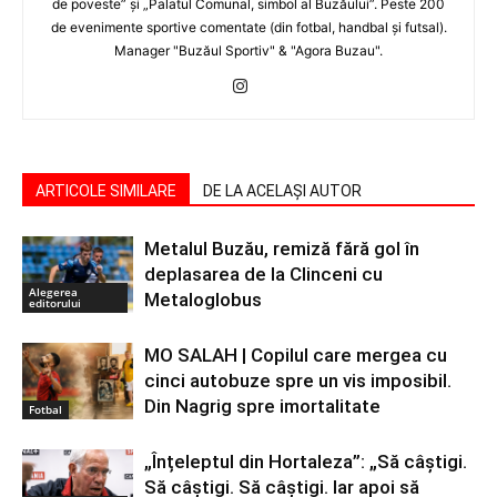
de poveste” şi „Palatul Comunal, simbol al Buzăului”. Peste 200
de evenimente sportive comentate (din fotbal, handbal şi futsal).
Manager "Buzăul Sportiv" & "Agora Buzau".
ARTICOLE SIMILARE
DE LA ACELAȘI AUTOR
Metalul Buzău, remiză fără gol în
deplasarea de la Clinceni cu
Alegerea
Metaloglobus
editorului
MO SALAH | Copilul care mergea cu
cinci autobuze spre un vis imposibil.
Din Nagrig spre imortalitate
Fotbal
„Înțeleptul din Hortaleza”: „Să câștigi.
Să câștigi. Să câștigi. Iar apoi să