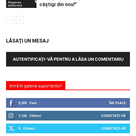
Alegerea
câștigi din nou!”
editorului
LĂSAȚI UN MESAJ
AUTENTIFICAȚI-VĂ PENTRU A LĂSA UN COMENTARIU
Intră în galeria suporterilor!
5,393
Fani
ÎMI PLACE
1,124
Cititori
CONECTAȚI-VĂ
0
Cititori
CONECTAȚI-VĂ