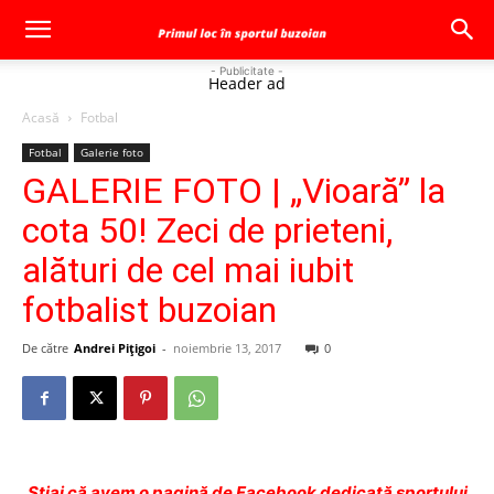
- Publicitate -
Header ad
Acasă
Fotbal
Fotbal
Galerie foto
GALERIE FOTO | „Vioară” la
cota 50! Zeci de prieteni,
alături de cel mai iubit
fotbalist buzoian
De către
Andrei Pițigoi
-
noiembrie 13, 2017
0
Ştiai că avem o pagină de Facebook dedicată sportului