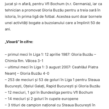
jucat şi-n afară, pentru Vfl Bochum (n.r. Germania), iar ca
tehnician a promovat Gloria Buzău pentru a treia oară în
istoria, în prima ligă de fotbal. Acestea sunt doar bornele
unei activităţi bogate a buzoianului care a împlinit 50 de
ani.
„Vioară” în cifre:
– primul meci în Liga 1: 12 aprilie 1987: Gloria Buzău –
Chimia Rm. Vâlcea 3-1
– ultimul meci în Liga 1: 3 august 2007: Ceahlăul Piatra
Neamţ – Gloria Buzău 4-0
– 253 de meciuri şi 53 de goluri în Liga 1 pentru Steaua
Bucureşti, Oţelul Galaţi, Rapid Bucureşti şi Gloria Buzău
– 12 meciuri, 1 gol în Bundesliga pentru Vfl Bochum
– 14 meciuri şi 2 goluri în cupele europene
– 3 titluri de campion naţional cu Steaua Bucureşti în