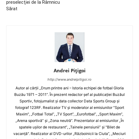
preselecţiei de la Râmnicu
Sărat
Andrei Pițigoi
http://www.andreipitigoi.ro
Autor al cărţii „Drum printre ani – Istoria echipei de fotbal Gloria
Buzău 1971 – 2011”. În prezent redactor şef al publicaţiei Buzăul
Sportiv, fotojurnalist şi data collector Data Sports Group şi
fotograf 123RF. Realizator TV şi moderator al emisiunilor "Sport
Maxim", „Fotbal Total”, „TV Sport”, „Eurofotbal”, „Sport Maxim”,
„Arena sportivă” şi „Zona neutră”. Prezentator al emisiunilor „În
spatele uşilor de restaurant”, „Tainele pensiunii” şi "Bilet de
vacanţă". Realizator al DVD-urilor „Războinicii la Ciuta”, „Meciuri