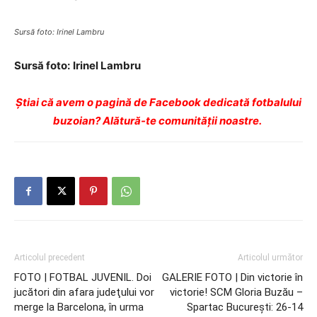
Sursă foto: Irinel Lambru
Sursă foto:
Irinel Lambru
Ştiai că avem o pagină de Facebook dedicată fotbalului
buzoian? Alătură-te comunității noastre.
Articolul precedent
Articolul următor
FOTO | FOTBAL JUVENIL. Doi
GALERIE FOTO | Din victorie în
jucători din afara judeţului vor
victorie! SCM Gloria Buzău –
merge la Barcelona, în urma
Spartac Bucureşti: 26-14