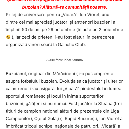
buzoian? Alătură-te comunității noastre.
Prilej de aniversare pentru „Vioară”! Ion Viorel, unul
dintre cei mai apreciaţi jucători şi antrenori buzoieni a
împlinit 50 de ani pe 29 octombrie (în acte pe 2 noiembrie
), iar zeci de prieteni i-au fost alături în petrecerea
organizată vineri seară la Galactic Club.
Sursă foto: Irinel Lambru
Buzoianul, originar din Mărăcineni şi-a pus amprenta
asupra fotbalului buzoian. Evoluţia sa ca jucător şi ulterior
ca antrenor i-au asigurat lui „Vioară” piedestalul în lumea
sportului românesc şi locul în inima suporterilor
buzoieni, gălăţeni şi nu numai. Fost jucător la Steaua (trei
titluri de campion naţional alături de prezenţele din Liga
Campionilor), Oţelul Galaţi şi Rapid Bucureşti, Ion Viorel a
îmbrăcat tricoul echipei naţionale de patru ori. „Vioară” a