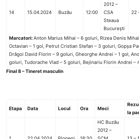
2012 –
14
15.04.2024
Buzău
12:00
CSA
22 
Steaua
București
Marcatori:
Anton Marius Mihai – 6 goluri, Rizea Denis Miha
Octavian – 1 gol, Petrut Cristian Stefan – 3 goluri, Gopșa Pa
Drăgoi David Florin – 9 goluri, Gheorghe Andrei – 1 gol, An
goluri, Tudorache Vlad – 5 goluri, Bejinariu Florin Andrei – 
Final 8 – Tineret masculin
Rezu
Etapa
Data
Locul
Ora
Meci
la p
HC Buzău
2012 –
1
22.04.2024
Plopeni
18:30
SCM
13 – 