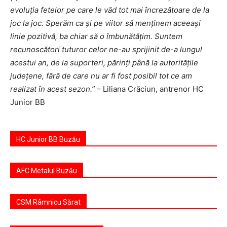
evoluţia fetelor pe care le văd tot mai încrezătoare de la
joc la joc. Sperăm ca şi pe viitor să menţinem aceeaşi
linie pozitivă, ba chiar să o îmbunătăţim. Suntem
recunoscători tuturor celor ne-au sprijinit de-a lungul
acestui an, de la suporteri, părinţi până la autorităţile
judeţene, fără de care nu ar fi fost posibil tot ce am
realizat în acest sezon.”
– Liliana Crăciun, antrenor HC
Junior BB
HC Junior BB Buzău
AFC Metalul Buzău
CSM Râmnicu Sărat