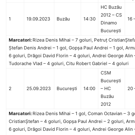
HC Buzău
2012 – CS
1
19.09.2023
Buzău
14:30
16 
Dinamo
București
Marcatori:
Rizea Denis Mihai – 7 goluri, Petruț CristianȘtefa
Ștefan Denis Andrei – 1 gol, Gopșa Paul Andrei – 1 gol, Ar
6 goluri, Drăgoi David Florin – 4 goluri, Andrei George Alin 
Tudorache Vlad – 4 goluri, Citu Robert Gabriel – 4 goluri
CSM
București
2
25.09.2023
București
14:00
– HC
20 
Buzău
2012
Marcatori:
Rizea Denis Mihai – 1 gol, Coman Octavian – 3 go
CristianȘtefan – 4 goluri, Gopșa Paul Andrei – 2 goluri, Ar
6 goluri, Drăgoi David Florin – 4 goluri, Andrei George Alin –