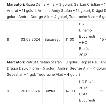
Marcatori:
Rizea Denis Mihai – 3 goluri, Șerban Cristian – 
Andrei – 11 goluri, Armanu Andy Ștefan – 12 goluri, Drăgoi D
goluri, Andrei George Alin – 4 goluri, Tudorache Vlad – 5 go
CS
Dinamo
București
8
03.02.2024
București
11:00
15 
– HC
Buzău
2012
Marcatori:
Petrut Cristian Stefan – 3 goluri, Gopșa Paul And
Drăgoi David Florin – 5 goluri, Andrei George Alin – 4 golur
Sebastian – 1 gol, Tudorache Vlad – 4 goluri
HC Buzău
2012 –
9
20.02.2024
Buzău
14:00
21 
CSM
București