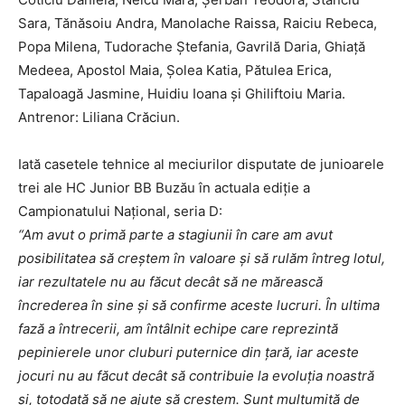
Sara, Tănăsoiu Andra, Manolache Raissa, Raiciu Rebeca,
Popa Milena, Tudorache Ștefania, Gavrilă Daria, Ghiață
Medeea, Apostol Maia, Șolea Katia, Pătulea Erica,
Tapaloagă Jasmine, Huidiu Ioana şi Ghiliftoiu Maria.
Antrenor: Liliana Crăciun.
Iată casetele tehnice al meciurilor disputate de junioarele
trei ale HC Junior BB Buzău în actuala ediţie a
Campionatului Naţional, seria D:
“Am avut o primă parte a stagiunii în care am avut
posibilitatea să creştem în valoare şi să rulăm întreg lotul,
iar rezultatele nu au făcut decât să ne mărească
încrederea în sine şi să confirme aceste lucruri. În ultima
fază a întrecerii, am întâlnit echipe care reprezintă
pepinierele unor cluburi puternice din ţară, iar aceste
jocuri nu au făcut decât să contribuie la evoluţia noastră
şi, totodată să ne ajute să creştem. Sunt mulţumită de