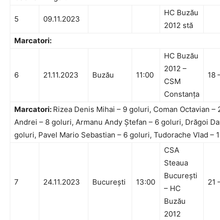
HC Buzău
5
09.11.2023
2012 stă
Marcatori:
HC Buzău
2012 –
6
21.11.2023
Buzău
11:00
18 
CSM
Constanța
Marcatori:
Rizea Denis Mihai – 9 goluri, Coman Octavian – 
Andrei – 8 goluri, Armanu Andy Ștefan – 6 goluri, Drăgoi Da
goluri, Pavel Mario Sebastian – 6 goluri, Tudorache Vlad – 1
CSA
Steaua
București
7
24.11.2023
București
13:00
21 
– HC
Buzău
2012