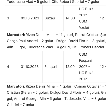
Tudorache Vlad – 5 goluri, Citu Robert Gabriel – 7 goluri
HC Buzău
2012 –
3
09.10.2023
Buzău
14:00
12 
CSM
Vaslui
Marcatori:
Rizea Denis Mihai – 11 goluri, Petruț Cristian Ște
Gopșa Paul Andrei – 2 goluri, Drăgoi David Florin – 3 golur
Alin – 1 gol, Tudorache Vlad – 4 goluri, Citu Robert Gabriel 
CSM
Focșani
4
31.10.2023
Focșani
12:00
2007 –
12 
HC Buzău
2012
Marcatori:
Rizea Denis Mihai – 4 goluri, Coman Octavian – 1
Cristian Ștefan – 5 goluri, Drăgoi David Florin – 4 goluri, 
gol, Andrei George Alin – 5 goluri, Tudorache Vlad – 3 golur
Gabriel – 7 goluri