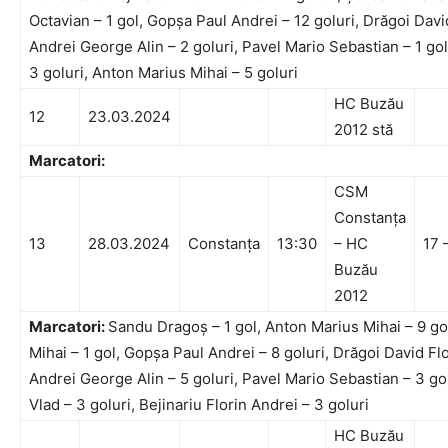
Octavian – 1 gol, Gopșa Paul Andrei – 12 goluri, Drăgoi David
Andrei George Alin – 2 goluri, Pavel Mario Sebastian – 1 go
3 goluri, Anton Marius Mihai – 5 goluri
HC Buzău
12
23.03.2024
2012 stă
Marcatori:
CSM
Constanța
13
28.03.2024
Constanța
13:30
– HC
17 
Buzău
2012
Marcatori:
Sandu Dragoș – 1 gol, Anton Marius Mihai – 9 go
Mihai – 1 gol, Gopșa Paul Andrei – 8 goluri, Drăgoi David Flo
Andrei George Alin – 5 goluri, Pavel Mario Sebastian – 3 go
Vlad – 3 goluri, Bejinariu Florin Andrei – 3 goluri
HC Buzău