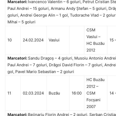
Marcatori:
Ivancenco Valentin – 6 goluri, Petrut Cristian St
Paul Andrei – 15 goluri, Armanu Andy Ștefan – 5 goluri, Dră
goluri, Andrei George Alin – 1 gol, Tudorache Vlad – 2 golu
Mihai – 5 goluri
CSM
Vaslui –
10
24.02.2024
Vaslui
15 
HC Buzău
2012
Marcatori:
Sandu Dragoș – 4 goluri, Musoiu Antonio Andrei
Paul Andrei – 7 goluri, Drăgoi David Florin – 7 goluri, Andre
gol, Pavel Mario Sebastian – 2 goluri
HC Buzău
2012 –
11
02.03.2024
Buzău
16:00
CSM
14 
Focșani
2007
Marcatori:
Bejinariu Florin Andrei – 2 goluri, Șerban Cristi