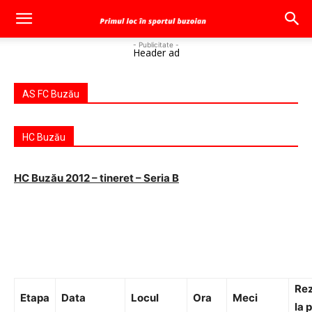
- Publicitate -
Header ad
AS FC Buzău
HC Buzău
HC Buzău 2012 – tineret – Seria B
Rez
Etapa
Data
Locul
Ora
Meci
la 