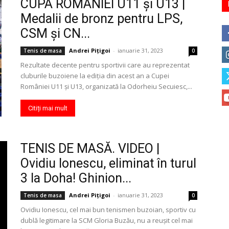
CUPA ROMÂNIEI U11 şi U13 |
Medalii de bronz pentru LPS,
CSM şi CN...
Andrei Pițigoi
-
ianuarie 31, 2023
Tenis de masa
0
Rezultate decente pentru sportivii care au reprezentat
cluburile buzoiene la ediţia din acest an a Cupei
României U11 şi U13, organizată la Odorheiu Secuiesc,...
Citiți mai mult
TENIS DE MASĂ. VIDEO |
Ovidiu Ionescu, eliminat în turul
3 la Doha! Ghinion...
Andrei Pițigoi
-
ianuarie 31, 2023
Tenis de masa
0
Ovidiu Ionescu, cel mai bun tenismen buzoian, sportiv cu
dublă legitimare la SCM Gloria Buzău, nu a reuşit cel mai