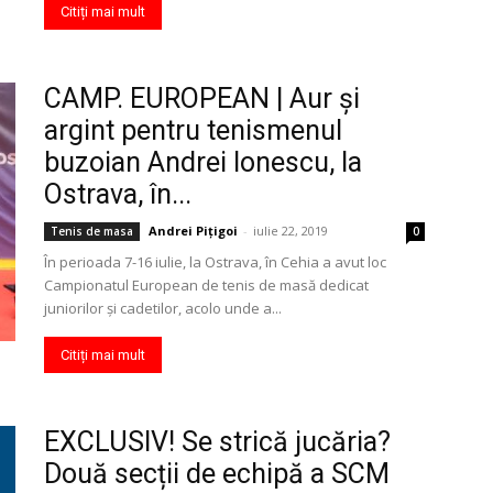
Citiți mai mult
CAMP. EUROPEAN | Aur și
argint pentru tenismenul
buzoian Andrei Ionescu, la
Ostrava, în...
Andrei Pițigoi
-
iulie 22, 2019
Tenis de masa
0
În perioada 7-16 iulie, la Ostrava, în Cehia a avut loc
Campionatul European de tenis de masă dedicat
juniorilor și cadetilor, acolo unde a...
Citiți mai mult
EXCLUSIV! Se strică jucăria?
Două secții de echipă a SCM