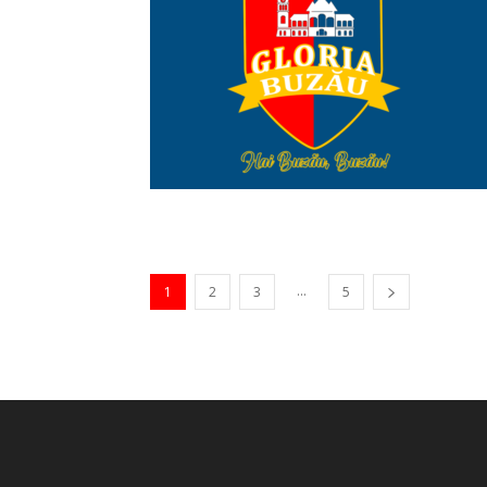
...
1
2
3
5