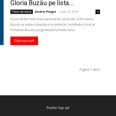
Gloria Buzău pe lista...
Andrei Pițigoi
-
iunie 10, 2019
Tenis de masa
0
Două dintre cele mai importante secții ale SCM Gloria
Buzău ar putea dispărea la ședința Consiliului Local al
Primăriei Buzău programată la finele lunii...
Citiți mai mult
Pagina 1 din 5
Footer top ad