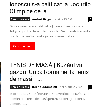
Ionescu s-a calificat la Jocurile
Olimpice de la...
Andrei Pițigoi
-
aprilie 25, 2021
Tenis de masa
0
Ovidiu Ionescu s-a calificat la Jocurile Olimpice de la
Tokyo în proba de simplu masculin! Semifinala turneului
preolimpic s-a încheiat așa cum ne-am fi dorit...
Citiți mai mult
TENIS DE MASĂ | Buzăul va
găzdui Cupa României la tenis
de masă –...
Ileana Adamescu
-
februarie 25, 2021
Tenis de masa
0
În perioada 26 - 28 februarie, va avea loc, la Buzău, Cupa
României la tenis de masă pentru juniori I și juniori II.
Competiția...