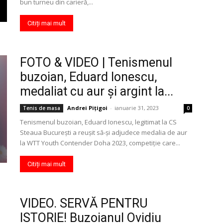
bun turneu din carieră,...
Citiți mai mult
FOTO & VIDEO | Tenismenul
buzoian, Eduard Ionescu,
medaliat cu aur şi argint la...
Andrei Pițigoi
-
ianuarie 31, 2023
Tenis de masa
0
Tenismenul buzoian, Eduard Ionescu, legitimat la CS
Steaua Bucureşti a reuşit să-şi adjudece medalia de aur
la WTT Youth Contender Doha 2023, competiţie care...
Citiți mai mult
VIDEO. SERVĂ PENTRU
ISTORIE! Buzoianul Ovidiu