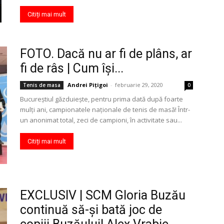
Citiți mai mult
FOTO. Dacă nu ar fi de plâns, ar
fi de râs | Cum își...
Andrei Pițigoi
-
februarie 29, 2020
Tenis de masa
0
Bucureștiul găzduiește, pentru prima dată după foarte
mulți ani, campionatele naționale de tenis de masă! Într-
un anonimat total, zeci de campioni, în activitate sau...
Citiți mai mult
EXCLUSIV | SCM Gloria Buzău
continuă să-şi bată joc de