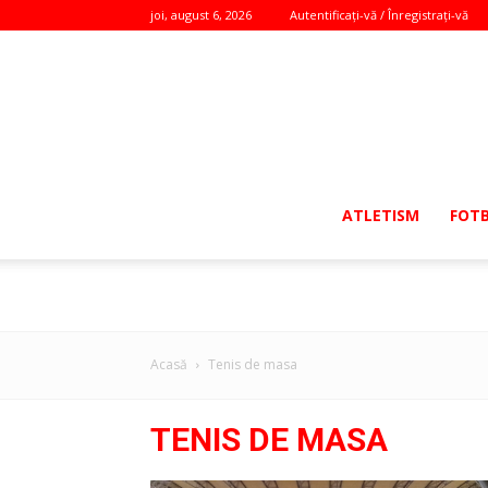
joi, august 6, 2026
Autentificați-vă / Înregistrați-vă
ATLETISM
FOT
Acasă
Tenis de masa
TENIS DE MASA