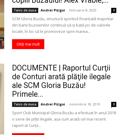
copiii Buzăului! Alex Vrabie,...
Andrei Pițigoi
-
februarie 8, 2020
Tenis de masa
0
SCM Gloria Buzău, structură sportivă finanţată majoritar
din banii buzoienilor continuă să-şi bată joc de valorile
locale, în loc să le promoveze spre marea...
Citiți mai mult
DOCUMENTE | Raportul Curţii
de Conturi arată plăţile ilegale
ale SCM Gloria Buzău!
Primele...
Andrei Pițigoi
-
noiembrie 18, 2019
Tenis de masa
0
Sport Club Municipal Gloria Buzău a efectuat în anul 2018
o serie de plăţi ilegale, aşa cum arată cel mai recent
raport al Curţii...