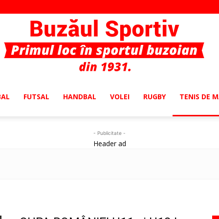
BAL
FUTSAL
HANDBAL
VOLEI
RUGBY
TENIS DE 
Buzaul
- Publicitate -
Header ad
Sportiv