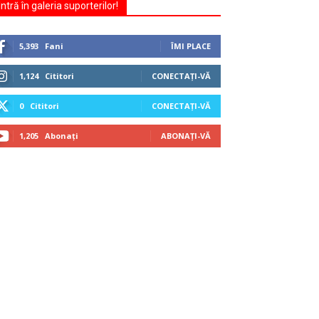
Intră în galeria suporterilor!
5,393
Fani
ÎMI PLACE
1,124
Cititori
CONECTAȚI-VĂ
0
Cititori
CONECTAȚI-VĂ
1,205
Abonați
ABONAȚI-VĂ