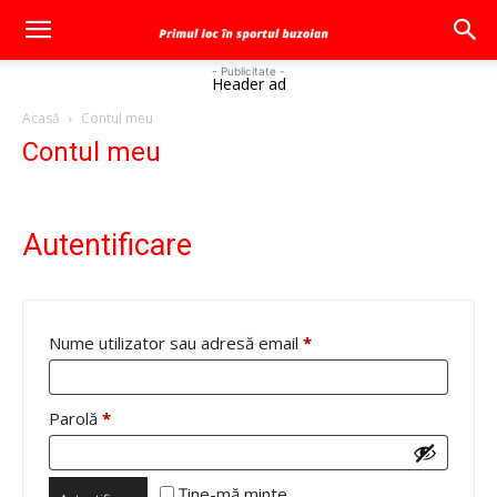
- Publicitate -
Header ad
Acasă
Contul meu
Contul meu
Autentificare
Obligatoriu
Nume utilizator sau adresă email
*
Obligatoriu
Parolă
*
Ține-mă minte