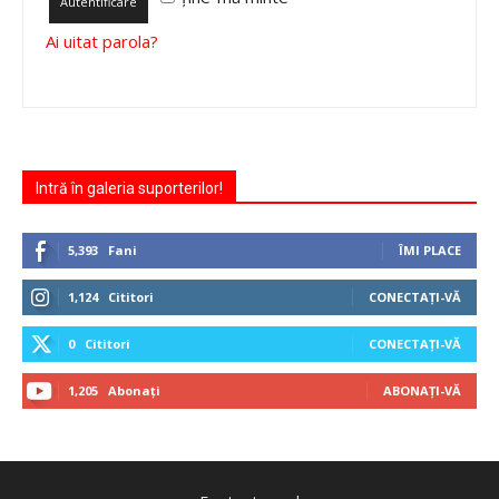
Autentificare
Ai uitat parola?
Intră în galeria suporterilor!
5,393
Fani
ÎMI PLACE
1,124
Cititori
CONECTAȚI-VĂ
0
Cititori
CONECTAȚI-VĂ
1,205
Abonați
ABONAȚI-VĂ