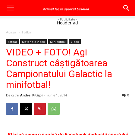
- Publicitate -
Header ad
Acasă
Fotbal
Fotbal
Materiale video
Mini-fotbal
Video
VIDEO + FOTO! Agi
Construct câştigătoarea
Campionatului Galactic la
minifotbal!
De către
Andrei Pițigoi
-
iunie 1, 2014
0
Ştiai că avem o pagină de Facebook dedicată sportului