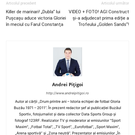
Articolul precedent
Articolul următor
Killer de marinari! „Dubla” lui
VIDEO + FOTO! AGI Construct
Puşcaşu aduce victoria Gloriei
și-a adjudecat prima ediție a
în meciul cu Farul Constanţa
Trofeului „Golden Sands“!
Andrei Pițigoi
http://www.andreipitigoi.ro
Autor al cărţii „Drum printre ani – Istoria echipei de fotbal Gloria
Buzău 1971 – 2011”. În prezent redactor şef al publicaţiei Buzăul
Sportiv, fotojurnalist şi data collector Data Sports Group şi
fotograf 123RF. Realizator TV şi moderator al emisiunilor "Sport
Maxim", „Fotbal Total”, „TV Sport”, „Eurofotbal”, „Sport Maxim”,
„Arena sportivă” şi „Zona neutră”. Prezentator al emisiunilor „În