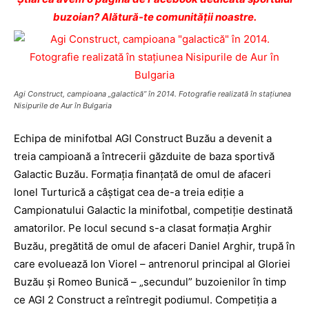
buzoian? Alătură-te comunității noastre.
Agi Construct, campioana „galactică” în 2014. Fotografie realizată în staţiunea
Nisipurile de Aur în Bulgaria
Echipa de minifotbal AGI Construct Buzău a devenit a
treia campioană a întrecerii găzduite de baza sportivă
Galactic Buzău. Formaţia finanţată de omul de afaceri
Ionel Turturică a câştigat cea de-a treia ediţie a
Campionatului Galactic la minifotbal, competiţie destinată
amatorilor. Pe locul secund s-a clasat formaţia Arghir
Buzău, pregătită de omul de afaceri Daniel Arghir, trupă în
care evoluează Ion Viorel – antrenorul principal al Gloriei
Buzău şi Romeo Bunică – „secundul” buzoienilor în timp
ce AGI 2 Construct a reîntregit podiumul. Competiţia a