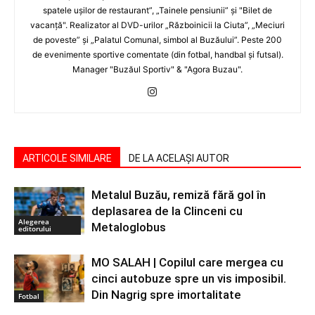
spatele uşilor de restaurant”, „Tainele pensiunii” şi "Bilet de
vacanţă". Realizator al DVD-urilor „Războinicii la Ciuta”, „Meciuri
de poveste” şi „Palatul Comunal, simbol al Buzăului”. Peste 200
de evenimente sportive comentate (din fotbal, handbal şi futsal).
Manager "Buzăul Sportiv" & "Agora Buzau".
ARTICOLE SIMILARE
DE LA ACELAȘI AUTOR
Metalul Buzău, remiză fără gol în
deplasarea de la Clinceni cu
Alegerea
Metaloglobus
editorului
MO SALAH | Copilul care mergea cu
cinci autobuze spre un vis imposibil.
Din Nagrig spre imortalitate
Fotbal