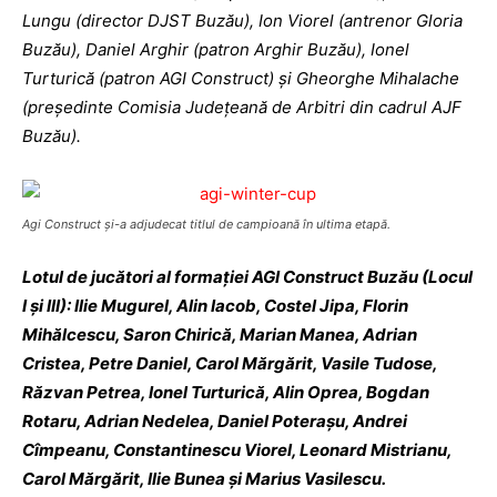
Lungu (director DJST Buzău), Ion Viorel (antrenor Gloria
Buzău), Daniel Arghir (patron Arghir Buzău), Ionel
Turturică (patron AGI Construct) şi Gheorghe Mihalache
(preşedinte Comisia Judeţeană de Arbitri din cadrul AJF
Buzău).
Agi Construct şi-a adjudecat titlul de campioană în ultima etapă.
Lotul de jucători al formaţiei AGI Construct Buzău (Locul
I şi III): Ilie Mugurel, Alin Iacob, Costel Jipa, Florin
Mihălcescu, Saron Chirică, Marian Manea, Adrian
Cristea, Petre Daniel, Carol Mărgărit, Vasile Tudose,
Răzvan Petrea, Ionel Turturică, Alin Oprea, Bogdan
Rotaru, Adrian Nedelea, Daniel Poteraşu, Andrei
Cîmpeanu, Constantinescu Viorel, Leonard Mistrianu,
Carol Mărgărit, Ilie Bunea şi Marius Vasilescu.