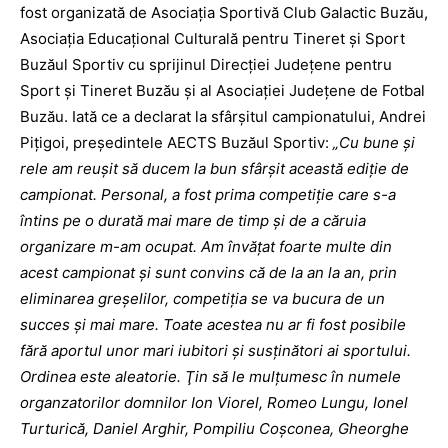
fost organizată de Asociaţia Sportivă Club Galactic Buzău,
Asociaţia Educaţional Culturală pentru Tineret şi Sport
Buzăul Sportiv cu sprijinul Direcţiei Judeţene pentru
Sport şi Tineret Buzău şi al Asociaţiei Judeţene de Fotbal
Buzău. Iată ce a declarat la sfârşitul campionatului, Andrei
Piţigoi, preşedintele AECTS Buzăul Sportiv:
„Cu bune şi
rele am reuşit să ducem la bun sfârşit această ediţie de
campionat. Personal, a fost prima competiţie care s-a
întins pe o durată mai mare de timp şi de a căruia
organizare m-am ocupat. Am învăţat foarte multe din
acest campionat şi sunt convins că de la an la an, prin
eliminarea greşelilor, competiţia se va bucura de un
succes şi mai mare. Toate acestea nu ar fi fost posibile
fără aportul unor mari iubitori şi susţinători ai sportului.
Ordinea este aleatorie. Ţin să le mulţumesc în numele
organzatorilor domnilor Ion Viorel, Romeo Lungu, Ionel
Turturică, Daniel Arghir, Pompiliu Coşconea, Gheorghe