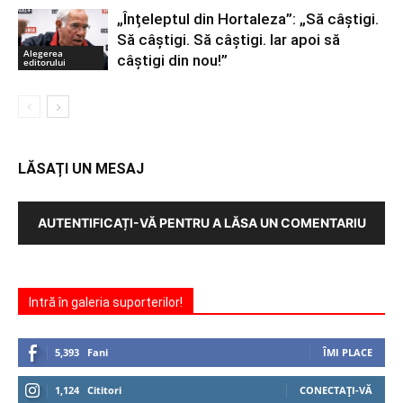
„Înțeleptul din Hortaleza”: „Să câștigi.
Să câștigi. Să câștigi. Iar apoi să
Alegerea
câștigi din nou!”
editorului
LĂSAȚI UN MESAJ
AUTENTIFICAȚI-VĂ PENTRU A LĂSA UN COMENTARIU
Intră în galeria suporterilor!
5,393
Fani
ÎMI PLACE
1,124
Cititori
CONECTAȚI-VĂ