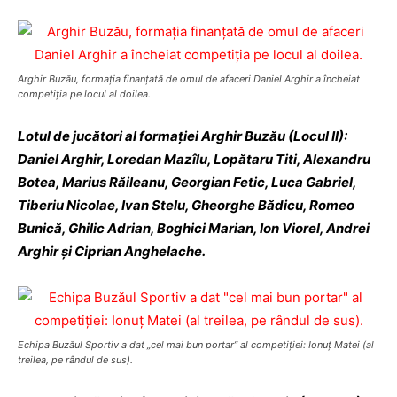
Arghir Buzău, formaţia finanţată de omul de afaceri Daniel Arghir a încheiat
competiţia pe locul al doilea.
Lotul de jucători al formaţiei Arghir Buzău (Locul II):
Daniel Arghir, Loredan Mazîlu, Lopătaru Titi, Alexandru
Botea, Marius Răileanu, Georgian Fetic, Luca Gabriel,
Tiberiu Nicolae, Ivan Stelu, Gheorghe Bădicu, Romeo
Bunică, Ghilic Adrian, Boghici Marian, Ion Viorel, Andrei
Arghir şi Ciprian Anghelache.
Echipa Buzăul Sportiv a dat „cel mai bun portar” al competiţiei: Ionuţ Matei (al
treilea, pe rândul de sus).