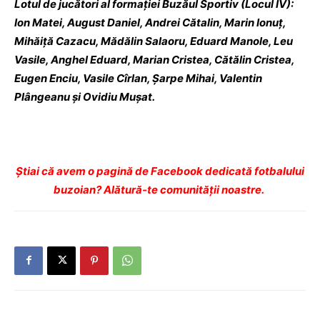
Lotul de jucători al formaţiei Buzăul Sportiv (Locul IV):
Ion Matei, August Daniel, Andrei Cătalin, Marin Ionuţ,
Mihăiţă Cazacu, Mădălin Salaoru, Eduard Manole, Leu
Vasile, Anghel Eduard, Marian Cristea, Cătălin Cristea,
Eugen Enciu, Vasile Cîrlan, Şarpe Mihai, Valentin
Plângeanu şi Ovidiu Muşat.
Ştiai că avem o pagină de Facebook dedicată fotbalului
buzoian? Alătură-te comunității noastre.