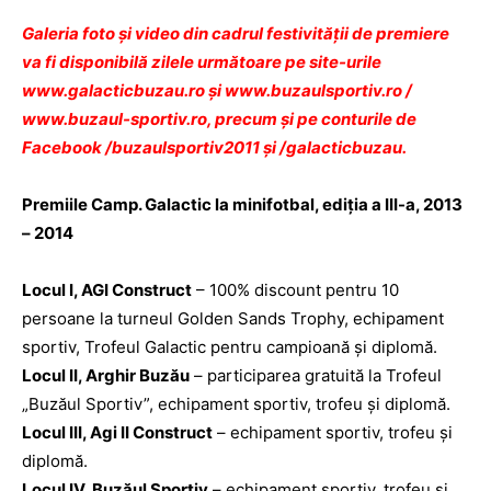
Galeria foto şi video din cadrul festivităţii de premiere
va fi disponibilă zilele următoare pe site-urile
www.galacticbuzau.ro şi
www.buzaulsportiv.ro
/
www.buzaul-sportiv.ro
, precum şi pe conturile de
Facebook /
buzaulsportiv2011
şi /
galacticbuzau
.
Premiile Camp. Galactic la minifotbal, ediţia a III-a, 2013
– 2014
Locul I, AGI Construct
– 100% discount pentru 10
persoane la turneul Golden Sands Trophy, echipament
sportiv, Trofeul Galactic pentru campioană şi diplomă.
Locul II, Arghir Buzău
– participarea gratuită la Trofeul
„Buzăul Sportiv”, echipament sportiv, trofeu şi diplomă.
Locul III, Agi II Construct
– echipament sportiv, trofeu şi
diplomă.
Locul IV, Buzăul Sportiv
– echipament sportiv, trofeu şi