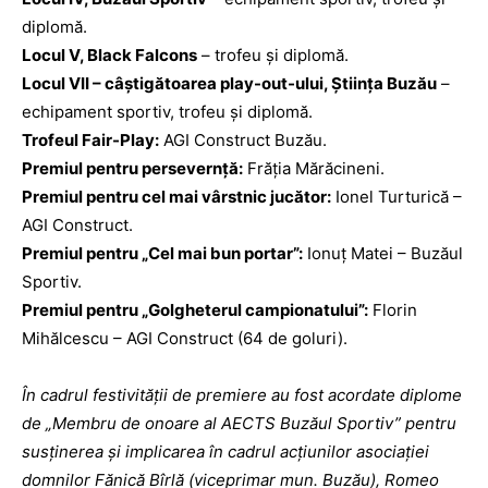
diplomă.
Locul V, Black Falcons
– trofeu şi diplomă.
Locul VII – câştigătoarea play-out-ului, Ştiinţa Buzău
–
echipament sportiv, trofeu şi diplomă.
Trofeul Fair-Play:
AGI Construct Buzău.
Premiul pentru persevernţă:
Frăţia Mărăcineni.
Premiul pentru cel mai vârstnic jucător:
Ionel Turturică –
AGI Construct.
Premiul pentru „Cel mai bun portar”:
Ionuţ Matei – Buzăul
Sportiv.
Premiul pentru „Golgheterul campionatului”:
Florin
Mihălcescu – AGI Construct (64 de goluri).
În cadrul festivităţii de premiere au fost acordate diplome
de „Membru de onoare al AECTS Buzăul Sportiv” pentru
susţinerea şi implicarea în cadrul acţiunilor asociaţiei
domnilor Fănică Bîrlă (viceprimar mun. Buzău), Romeo