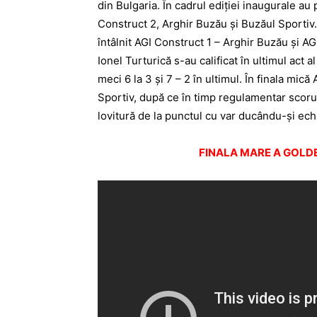
din Bulgaria. În cadrul ediției inaugurale au
Construct 2, Arghir Buzău și Buzăul Sportiv. 
întâlnit AGI Construct 1 – Arghir Buzău și A
Ionel Turturică s-au calificat în ultimul act 
meci 6 la 3 și 7 – 2 în ultimul. În finala mic
Sportiv, după ce în timp regulamentar scorul 
lovitură de la punctul cu var ducându-și ec
FINALA MARE A GOLDE