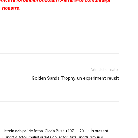
noastre.
Articolul următor
Golden Sands Trophy, un experiment reușit
i – Istoria echipei de fotbal Gloria Buzău 1971 – 2011”. În prezent
ul Sportiv, fotojurnalist şi data collector Data Sports Group şi