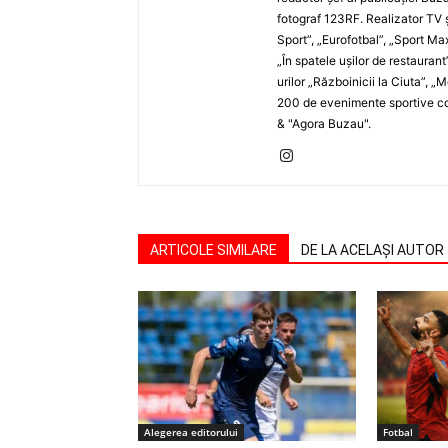
fotograf 123RF. Realizator TV ş
Sport”, „Eurofotbal”, „Sport Ma
„În spatele uşilor de restaurant
urilor „Războinicii la Ciuta”, 
200 de evenimente sportive com
& "Agora Buzau".
ARTICOLE SIMILARE
DE LA ACELAȘI AUTOR
Alegerea editorului
Fotbal