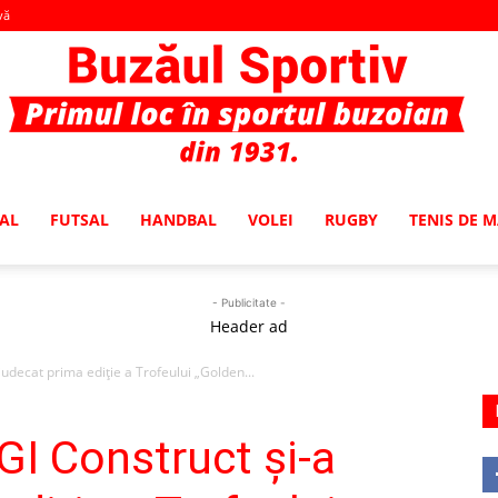
vă
AL
FUTSAL
HANDBAL
VOLEI
RUGBY
TENIS DE 
Buzaul
- Publicitate -
Header ad
udecat prima ediție a Trofeului „Golden...
Sportiv
I Construct și-a