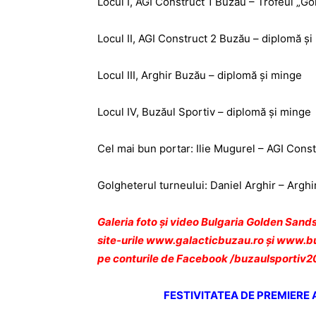
Locul I, AGI Construct 1 Buzău – Trofeul „G
Locul II, AGI Construct 2 Buzău – diplomă ș
Locul III, Arghir Buzău – diplomă și minge
Locul IV, Buzăul Sportiv – diplomă și minge
Cel mai bun portar: Ilie Mugurel – AGI Cons
Golgheterul turneului: Daniel Arghir – Argh
Galeria foto și video Bulgaria Golden Sands
site-urile
www.galacticbuzau.ro
și
www.buz
pe conturile de Facebook /
buzaulsportiv2
FESTIVITATEA DE PREMIERE 