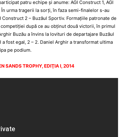
 participat patru echipe și anume: AGI Construct 1, AGI
În urma tragerii la sorți, în faza semi-finalelor s-au
GI Construct 2 – Buzăul Sportiv. Formațiile patronate de
al competiției după ce au obținut două victorii, în primul
ă Arghir Buzău a învins la lovituri de departajare Buzăul
a fost egal, 2 – 2. Daniel Arghir a transformat ultima
hipa pe podium.
N SANDS TROPHY, EDIŢIA I, 2014