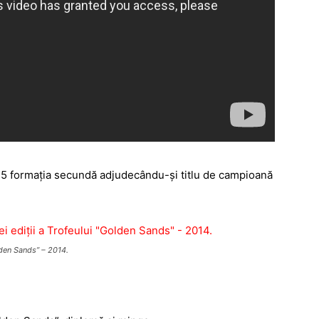
 la 5 formația secundă adjudecându-și titlu de campioană
olden Sands” – 2014.