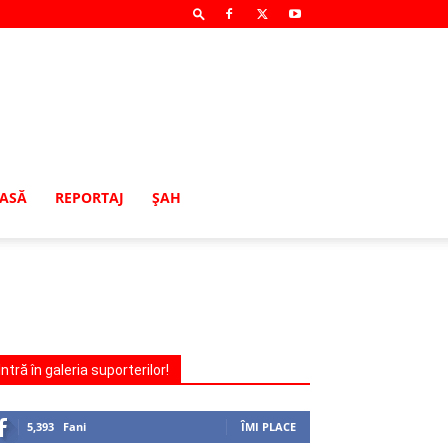
MASĂ
REPORTAJ
ŞAH
Intră în galeria suporterilor!
5,393
Fani
ÎMI PLACE