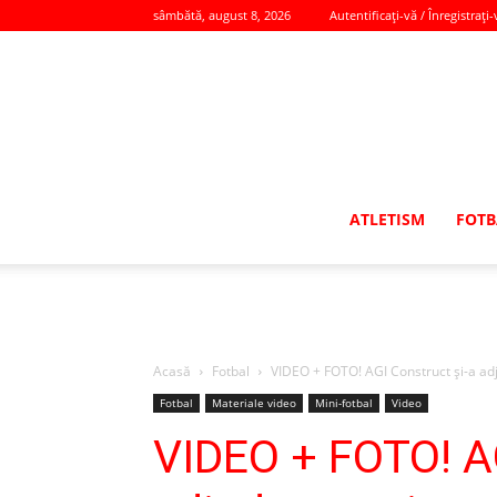
sâmbătă, august 8, 2026
Autentificați-vă / Înregistrați-
ATLETISM
FOTB
Acasă
Fotbal
VIDEO + FOTO! AGI Construct și-a adj
Fotbal
Materiale video
Mini-fotbal
Video
VIDEO + FOTO! AG