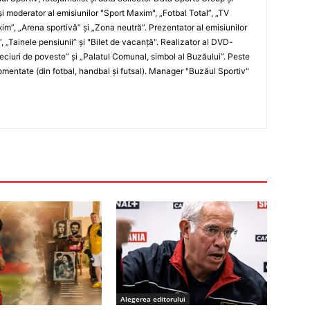
i moderator al emisiunilor "Sport Maxim", „Fotbal Total”, „TV
xim”, „Arena sportivă” şi „Zona neutră”. Prezentator al emisiunilor
”, „Tainele pensiunii” şi "Bilet de vacanţă". Realizator al DVD-
„Meciuri de poveste” şi „Palatul Comunal, simbol al Buzăului”. Peste
entate (din fotbal, handbal şi futsal). Manager "Buzăul Sportiv"
Alegerea editorului