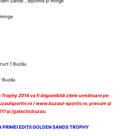
olden Sands”, diplomă și minge
i minge
truct 1 Buzău
ir Buzău
 Trophy 2014 va fi disponibilă zilele următoare pe
aulsportiv.ro
/
www.buzaul-sportiv.ro
, precum și
011
și /
galacticbuzau
.
A PRIMEI EDIŢII GOLDEN SANDS TROPHY