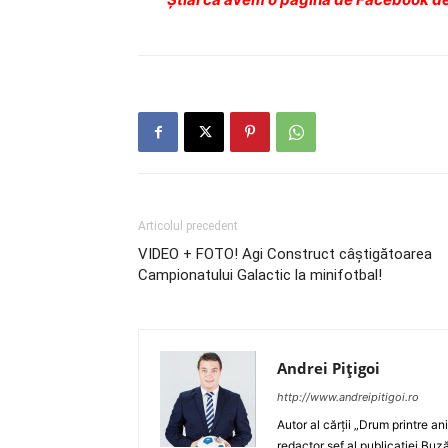
Articolul precedent
VIDEO + FOTO! Agi Construct câştigătoarea
Campionatului Galactic la minifotbal!
Andrei Pițigoi
http://www.andreipitigoi.ro
Autor al cărţii „Drum printre an
redactor şef al publicaţiei Buză