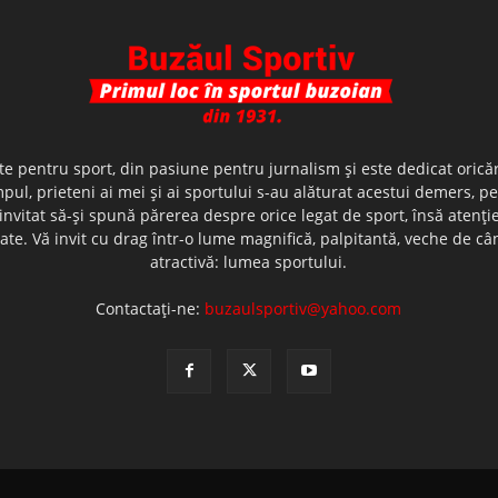
te pentru sport, din pasiune pentru jurnalism şi este dedicat oricăr
ul, prieteni ai mei şi ai sportului s-au alăturat acestui demers, p
nvitat să-şi spună părerea despre orice legat de sport, însă atenţi
olerate. Vă invit cu drag într-o lume magnifică, palpitantă, veche de
atractivă: lumea sportului.
Contactați-ne:
buzaulsportiv@yahoo.com