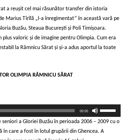
 a reuşit cel mai răsunător transfer din istoria
e Marius Tîrîlă „l-a înregimentat” în această vară pe
Gloria Buzău, Steaua Bucureşti şi Poli Timişoara.
 plus valoric şi de imagine pentru Olimpia. Cum era
stabil la Râmnicu Sărat şi şi-a adus aportul la toate
ĂTOR OLIMPIA RÂMNICU SĂRAT
Folosește
00:00
tastele
 seniori a Gloriei Buzău în perioada 2006 – 2009 cu o
săgeată
 în care a fost în lotul grupării din Ghencea. A
sus/jos