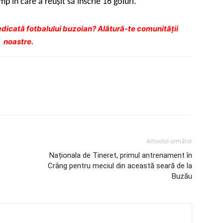
pentru
mp în care a reuşit să înscrie 16 goluri.
a
mări
dicată fotbalului buzoian? Alătură-te comunității
sau
noastre.
micșora
volumul.
Articolul următor
Naționala de Tineret, primul antrenament în
Crâng pentru meciul din această seară de la
Buzău