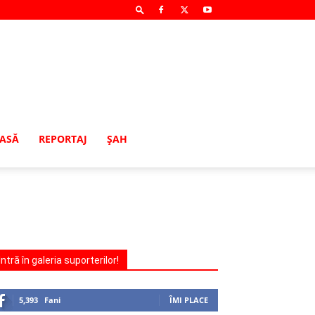
MASĂ
REPORTAJ
ŞAH
Intră în galeria suporterilor!
5,393
Fani
ÎMI PLACE