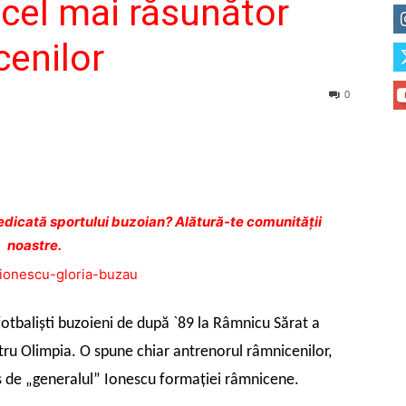
 cel mai răsunător
cenilor
0
dicată sportului buzoian? Alătură-te comunității
noastre.
fotbalişti buzoieni de după `89 la Râmnicu Sărat a
tru Olimpia. O spune chiar antrenorul râmnicenilor,
s de „generalul” Ionescu formaţiei râmnicene.