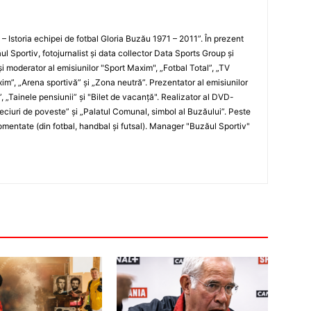
i – Istoria echipei de fotbal Gloria Buzău 1971 – 2011”. În prezent
ul Sportiv, fotojurnalist şi data collector Data Sports Group şi
i moderator al emisiunilor "Sport Maxim", „Fotbal Total”, „TV
xim”, „Arena sportivă” şi „Zona neutră”. Prezentator al emisiunilor
”, „Tainele pensiunii” şi "Bilet de vacanţă". Realizator al DVD-
„Meciuri de poveste” şi „Palatul Comunal, simbol al Buzăului”. Peste
entate (din fotbal, handbal şi futsal). Manager "Buzăul Sportiv"