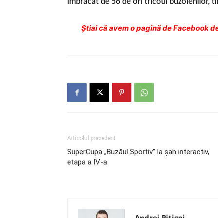
îmbrăcat de 56 de ori tricoul buzoienilor, ti
Ştiai că avem o pagină de Facebook de
Articolul precedent
SuperCupa „Buzăul Sportiv“ la șah interactiv,
etapa a IV-a
Andrei Pițigoi