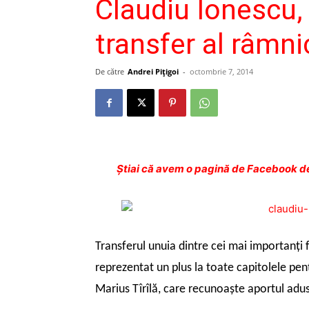
Claudiu Ionescu,
transfer al râmni
De către
Andrei Pițigoi
-
octombrie 7, 2014
Ştiai că avem o pagină de Facebook de
Transferul unuia dintre cei mai importanţi 
reprezentat un plus la toate capitolele pen
Marius Tîrîlă, care recunoaşte aportul adu