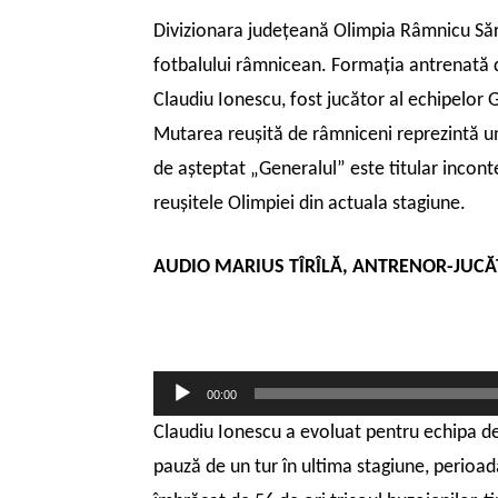
Divizionara judeţeană Olimpia Râmnicu Sărat
fotbalului râmnicean. Formaţia antrenată d
Claudiu Ionescu, fost jucător al echipelor 
Mutarea reuşită de râmniceni reprezintă un
de aşteptat „Generalul” este titular inconte
reuşitele Olimpiei din actuala stagiune.
AUDIO MARIUS TÎRÎLĂ, ANTRENOR-JUC
Player
00:00
audio
Claudiu Ionescu a evoluat pentru echipa de
pauză de un tur în ultima stagiune, perioadă