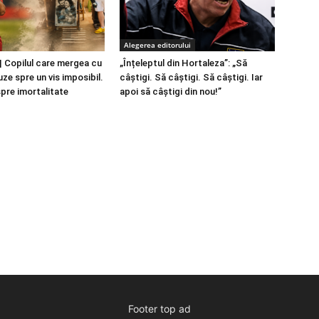
Alegerea editorului
 Copilul care mergea cu
„Înțeleptul din Hortaleza”: „Să
ze spre un vis imposibil.
câștigi. Să câștigi. Să câștigi. Iar
spre imortalitate
apoi să câștigi din nou!”
Footer top ad