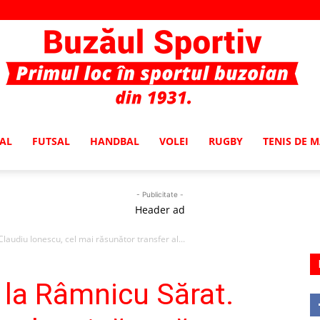
AL
FUTSAL
HANDBAL
VOLEI
RUGBY
TENIS DE 
Buzaul
- Publicitate -
Header ad
audiu Ionescu, cel mai răsunător transfer al...
Sportiv
 la Râmnicu Sărat.