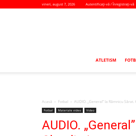
vineri, august 7, 2026
Autentificați-vă / Înregistrați-vă
ATLETISM
FOTB
Acasă
Fotbal
AUDIO. „General” la Râmnicu Sărat. Cl
Fotbal
Materiale video
Video
AUDIO. „General”