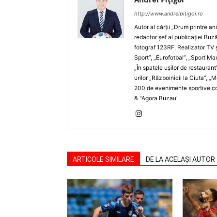
http://www.andreipitigoi.ro
Autor al cărţii „Drum printre an
redactor şef al publicaţiei Buză
fotograf 123RF. Realizator TV ş
Sport”, „Eurofotbal”, „Sport Ma
„În spatele uşilor de restaurant
urilor „Războinicii la Ciuta”, 
200 de evenimente sportive com
& "Agora Buzau".
ARTICOLE SIMILARE
DE LA ACELAȘI AUTOR