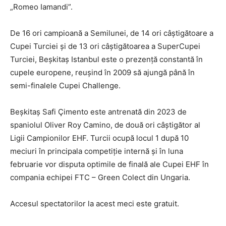
„Romeo Iamandi”.
De 16 ori campioană a Semilunei, de 14 ori câştigătoare a
Cupei Turciei şi de 13 ori câştigătoarea a SuperCupei
Turciei, Beşkitaş Istanbul este o prezenţă constantă în
cupele europene, reuşind în 2009 să ajungă până în
semi-finalele Cupei Challenge.
Beşkitaş Safi Çimento este antrenată din 2023 de
spaniolul Oliver Roy Camino, de două ori câştigător al
Ligii Campionilor EHF. Turcii ocupă locul 1 după 10
meciuri în principala competiţie internă şi în luna
februarie vor disputa optimile de finală ale Cupei EHF în
compania echipei FTC – Green Colect din Ungaria.
Accesul spectatorilor la acest meci este gratuit.