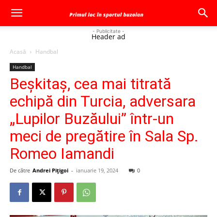
- Publicitate -
Header ad
Acasă
Handbal
Handbal
Beşkitaş, cea mai titrată
echipă din Turcia, adversara
„Lupilor Buzăului” într-un
meci de pregătire în Sala Sp.
Romeo Iamandi
De către
Andrei Pițigoi
-
ianuarie 19, 2024
0