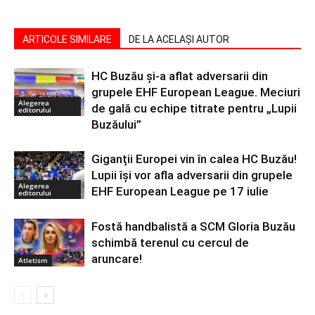
ARTICOLE SIMILARE
DE LA ACELAȘI AUTOR
HC Buzău și-a aflat adversarii din
grupele EHF European League. Meciuri
Alegerea
de gală cu echipe titrate pentru „Lupii
editorului
Buzăului”
Giganții Europei vin în calea HC Buzău!
Lupii își vor afla adversarii din grupele
Alegerea
EHF European League pe 17 iulie
editorului
Fostă handbalistă a SCM Gloria Buzău
schimbă terenul cu cercul de
aruncare!
Atletism