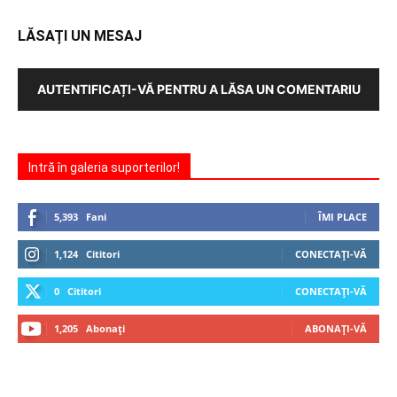
LĂSAȚI UN MESAJ
AUTENTIFICAȚI-VĂ PENTRU A LĂSA UN COMENTARIU
Intră în galeria suporterilor!
5,393
Fani
ÎMI PLACE
1,124
Cititori
CONECTAȚI-VĂ
0
Cititori
CONECTAȚI-VĂ
1,205
Abonați
ABONAȚI-VĂ