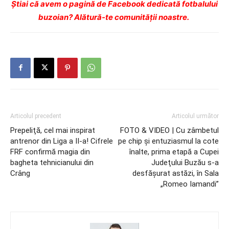
Ştiai că avem o pagină de Facebook dedicată fotbalului
buzoian? Alătură-te comunității noastre.
Articolul precedent
Articolul următor
Prepeliţă, cel mai inspirat
FOTO & VIDEO | Cu zâmbetul
antrenor din Liga a II-a! Cifrele
pe chip şi entuziasmul la cote
FRF confirmă magia din
înalte, prima etapă a Cupei
bagheta tehnicianului din
Judeţului Buzău s-a
Crâng
desfăşurat astăzi, în Sala
„Romeo Iamandi”