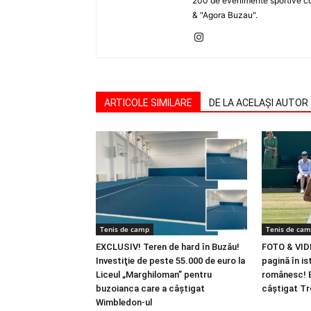
200 de evenimente sportive com
& "Agora Buzau".
ARTICOLE SIMILARE
DE LA ACELAȘI AUTOR
Tenis de camp
Tenis de ca
EXCLUSIV! Teren de hard în Buzău!
FOTO & VID
Investiţie de peste 55.000 de euro la
pagină în is
Liceul „Marghiloman” pentru
românesc! B
buzoianca care a câştigat
câştigat Tr
Wimbledon-ul