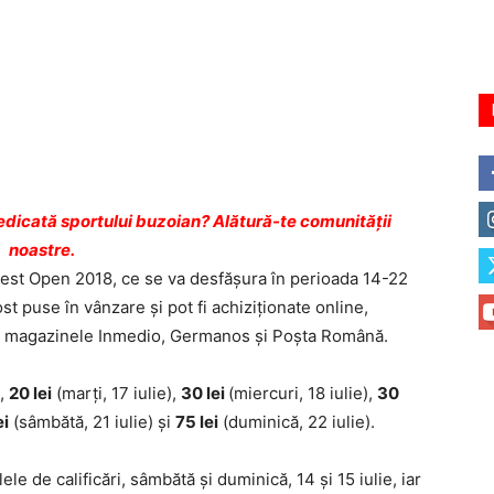
dicată sportului buzoian? Alătură-te comunității
noastre.
rest Open 2018, ce se va desfășura în perioada 14-22
st puse în vânzare și pot fi achiziționate online,
 din magazinele Inmedio, Germanos și Poșta Română.
),
20 lei
(marți, 17 iulie),
30 lei
(miercuri, 18 iulie),
30
ei
(sâmbătă, 21 iulie) şi
75 lei
(duminică, 22 iulie).
lele de calificări, sâmbătă și duminică, 14 și 15 iulie, iar