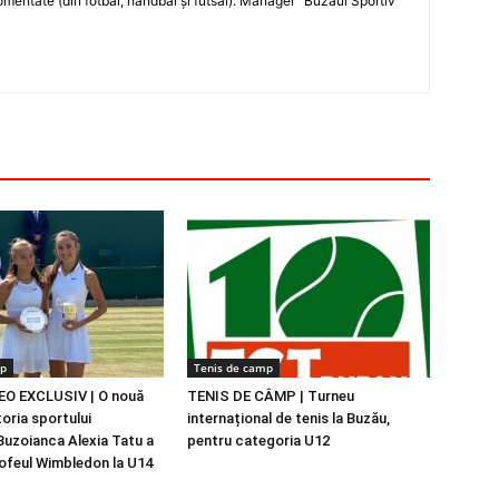
entate (din fotbal, handbal şi futsal). Manager "Buzăul Sportiv"
mp
Tenis de camp
EO EXCLUSIV | O nouă
TENIS DE CÂMP | Turneu
toria sportului
internațional de tenis la Buzău,
uzoianca Alexia Tatu a
pentru categoria U12
ofeul Wimbledon la U14