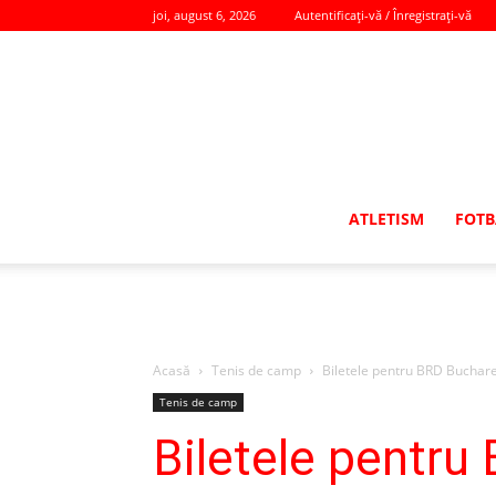
joi, august 6, 2026
Autentificați-vă / Înregistrați-vă
ATLETISM
FOTB
Acasă
Tenis de camp
Biletele pentru BRD Buchare
Tenis de camp
Biletele pentru