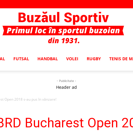
AL
FUTSAL
HANDBAL
VOLEI
RUGBY
TENIS DE 
Buzaul
- Publicitate -
Header ad
st Open 2018 s-au pus în vânzare!
Sportiv
 BRD Bucharest Open 20