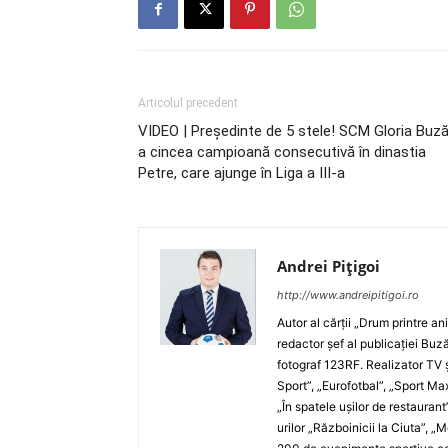
Articolul precedent
VIDEO | Preşedinte de 5 stele! SCM Gloria Buză
a cincea campioană consecutivă în dinastia
Petre, care ajunge în Liga a III-a
Andrei Pițigoi
http://www.andreipitigoi.ro
Autor al cărţii „Drum printre an
redactor şef al publicaţiei Buză
fotograf 123RF. Realizator TV ş
Sport”, „Eurofotbal”, „Sport Ma
„În spatele uşilor de restaurant
urilor „Războinicii la Ciuta”, 