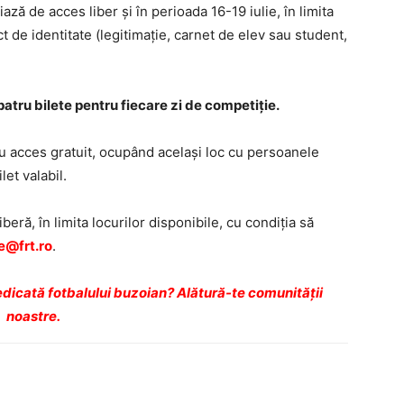
ciază de acces liber și în perioada 16-19 iulie, în limita
t de identitate (legitimație, carnet de elev sau student,
atru bilete pentru fiecare zi de competiție.
 au acces gratuit, ocupând același loc cu persoanele
let valabil.
beră, în limita locurilor disponibile, cu condiţia să
e@frt.ro
.
dicată fotbalului buzoian? Alătură-te comunității
noastre.