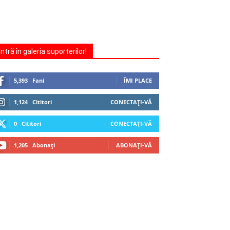
Intră în galeria suporterilor!
5,393
Fani
ÎMI PLACE
1,124
Cititori
CONECTAȚI-VĂ
0
Cititori
CONECTAȚI-VĂ
1,205
Abonați
ABONAȚI-VĂ