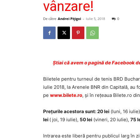
vânzare!
De către
Andrei Pițigoi
-
iulie 5, 2018
0
Ştiai că avem o pagină de Facebook de
Biletele pentru turneul de tenis BRD Bucha
iulie 2018, la Arenele BNR din Capitală, au fo
pe
www.bilete.ro
, și în rețeaua Bilete.ro
Prețurile acestora sunt:
20 lei
(luni, 16 iulie
lei
( joi, 19 iulie),
50 lei
(vineri, 20 iulie),
75 l
Intrarea este liberă pentru publicul larg în zi