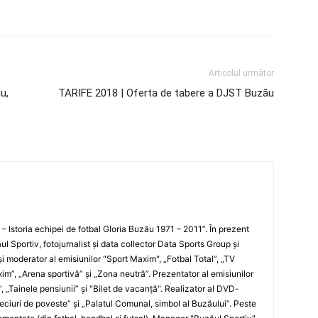
Articolul următor
u,
TARIFE 2018 | Oferta de tabere a DJST Buzău
i – Istoria echipei de fotbal Gloria Buzău 1971 – 2011”. În prezent
ul Sportiv, fotojurnalist şi data collector Data Sports Group şi
i moderator al emisiunilor "Sport Maxim", „Fotbal Total”, „TV
xim”, „Arena sportivă” şi „Zona neutră”. Prezentator al emisiunilor
”, „Tainele pensiunii” şi "Bilet de vacanţă". Realizator al DVD-
„Meciuri de poveste” şi „Palatul Comunal, simbol al Buzăului”. Peste