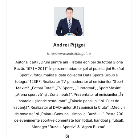
Andrei Pițigoi
http://www.andreipitigoi.ro
Autor al cărţii „Drum printre ani – Istoria echipei de fotbal Gloria
Buzău 1971 – 2011”. În prezent redactor şef al publicaţiei Buzăul
Sportiv, fotojurnalist şi data collector Data Sports Group şi
fotograf 123RF. Realizator TV şi moderator al emisiunilor "Sport
Maxim", „Fotbal Total”, „TV Sport”, „Eurofotbal”, „Sport Maxim”,
„Arena sportivă” şi „Zona neutră”. Prezentator al emisiunilor „În
spatele uşilor de restaurant”, „Tainele pensiunii” şi "Bilet de
vacanţă". Realizator al DVD-urilor „Războinicii la Ciuta”, „Meciuri
de poveste” şi „Palatul Comunal, simbol al Buzăului”. Peste 200
de evenimente sportive comentate (din fotbal, handbal şi futsal).
Manager "Buzăul Sportiv" & "Agora Buzau".