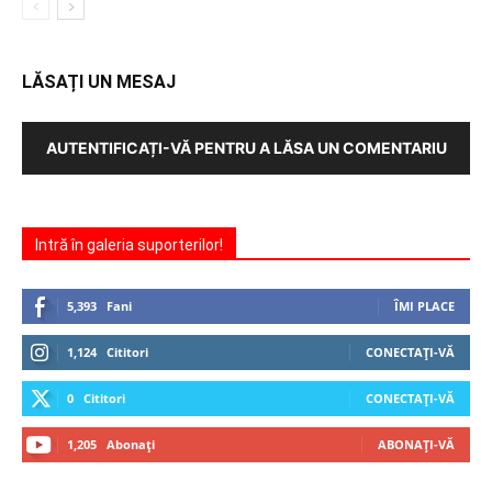
LĂSAȚI UN MESAJ
AUTENTIFICAȚI-VĂ PENTRU A LĂSA UN COMENTARIU
Intră în galeria suporterilor!
5,393
Fani
ÎMI PLACE
1,124
Cititori
CONECTAȚI-VĂ
0
Cititori
CONECTAȚI-VĂ
1,205
Abonați
ABONAȚI-VĂ