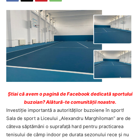
Ştiai că avem o pagină de Facebook dedicată sportului
buzoian? Alătură-te comunității noastre.
Investiţie importantă a autorităţilor buzoiene în sport!
Sala de sport a Liceului „Alexandru Marghiloman” are de
câteva săptămâni o suprafaţă hard pentru practicarea
tenisului de câmp indoor pe durata sezonului rece şi nu