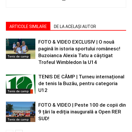
ARTICOLE SIMILARE
DE LA ACELAȘI AUTOR
FOTO & VIDEO EXCLUSIV | O nouă
pagină în istoria sportului românesc!
Buzoianca Alexia Tatu a câştigat
Tenis de camp
Trofeul Wimbledon la U14
TENIS DE CÂMP | Turneu internațional
de tenis la Buzău, pentru categoria
U12
Tenis de camp
FOTO & VIDEO | Peste 100 de copii din
9 țări la ediția inaugurală a Open RER
SUD!
Tenis de camp