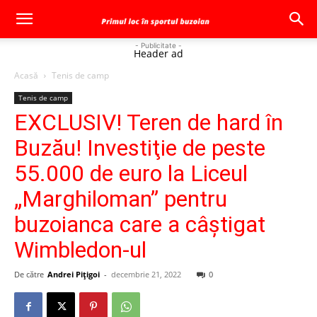
- Publicitate -
Header ad
Acasă
Tenis de camp
Tenis de camp
EXCLUSIV! Teren de hard în
Buzău! Investiţie de peste
55.000 de euro la Liceul
„Marghiloman” pentru
buzoianca care a câştigat
Wimbledon-ul
De către
Andrei Pițigoi
-
decembrie 21, 2022
0