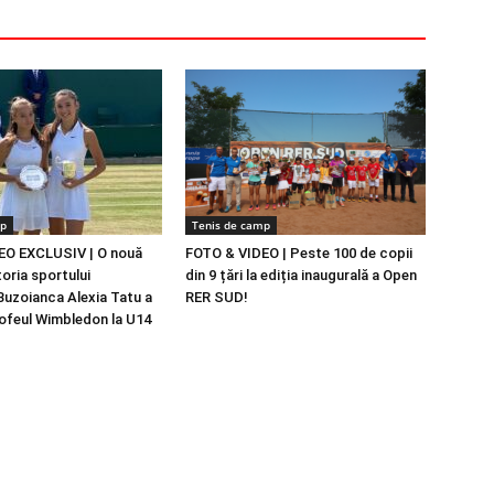
mp
Tenis de camp
EO EXCLUSIV | O nouă
FOTO & VIDEO | Peste 100 de copii
toria sportului
din 9 țări la ediția inaugurală a Open
uzoianca Alexia Tatu a
RER SUD!
ofeul Wimbledon la U14