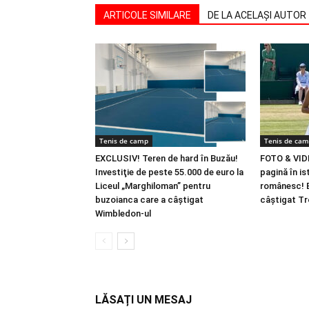
ARTICOLE SIMILARE
DE LA ACELAȘI AUTOR
Tenis de camp
Tenis de ca
EXCLUSIV! Teren de hard în Buzău!
FOTO & VID
Investiţie de peste 55.000 de euro la
pagină în is
Liceul „Marghiloman” pentru
românesc! B
buzoianca care a câştigat
câştigat Tr
Wimbledon-ul
LĂSAȚI UN MESAJ