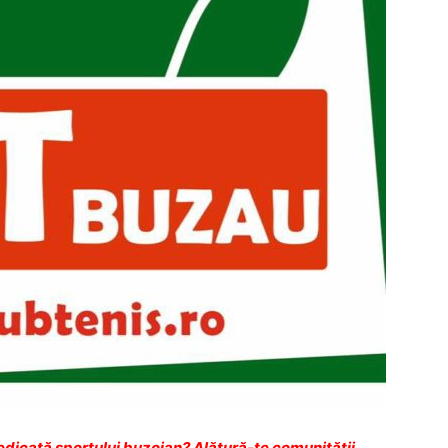
dicată sportului buzoian? Alătură-te comunității