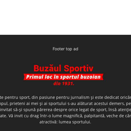
Footer top ad
te pentru sport, din pasiune pentru jurnalism şi este dedicat oricăr
ul, prieteni ai mei şi ai sportului s-au alăturat acestui demers, p
nvitat să-şi spună părerea despre orice legat de sport, însă atenţi
olerate. Vă invit cu drag într-o lume magnifică, palpitantă, veche de
atractivă: lumea sportului.