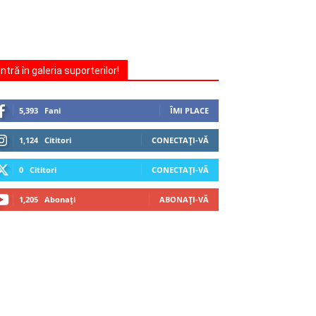
Intră în galeria suporterilor!
5,393
Fani
ÎMI PLACE
1,124
Cititori
CONECTAȚI-VĂ
0
Cititori
CONECTAȚI-VĂ
1,205
Abonați
ABONAȚI-VĂ