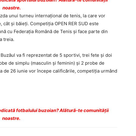
noastre.
azda unui turneu internațional de tenis, la care vor
ete, cât și băieți. Competiția OPEN RER SUD este
nă cu Federația Română de Tenis și face parte din
a treia.
 Buzăul va fi reprezentat de 5 sportivi, trei fete și doi
obe de simplu (masculin și feminin) și 2 probe de
a de 26 iunie vor începe calificările, competiția urmând
dicată fotbalului buzoian? Alătură-te comunității
noastre.