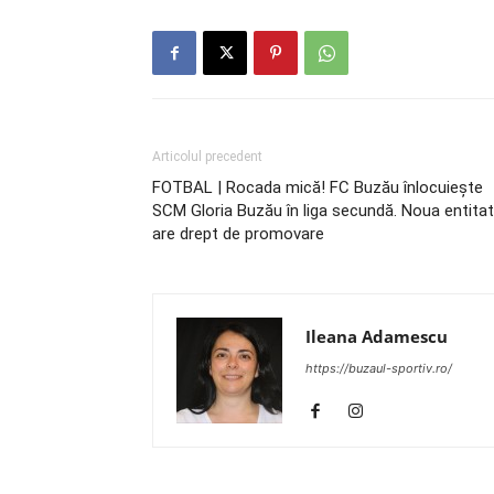
Articolul precedent
FOTBAL | Rocada mică! FC Buzău înlocuieşte
SCM Gloria Buzău în liga secundă. Noua entita
are drept de promovare
Ileana Adamescu
https://buzaul-sportiv.ro/