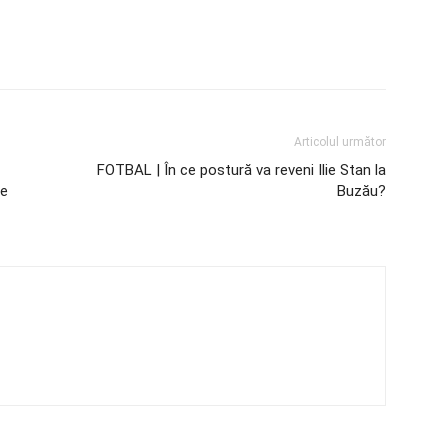
Articolul următor
FOTBAL | În ce postură va reveni Ilie Stan la
te
Buzău?