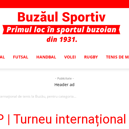
AL
FUTSAL
HANDBAL
VOLEI
RUGBY
TENIS DE 
Buzaul
- Publicitate -
Header ad
rnațional de tenis la Buzău, pentru categoria...
Sportiv
 Turneu internațional 