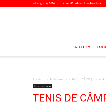
joi, august 6, 2026
Autentificați-vă / Înregistrați-vă
ATLETISM
FOTB
Acasă
Tenis de camp
TENIS DE CÂMP | Turneu inte
Tenis de camp
TENIS DE CÂMP |